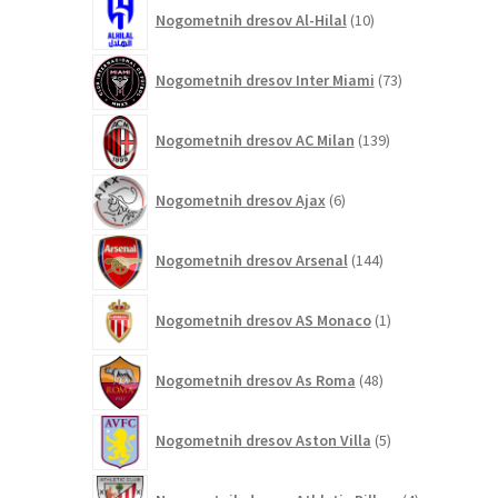
10
Nogometnih dresov Al-Hilal
10
izdelkov
73
Nogometnih dresov Inter Miami
73
izdelkov
139
Nogometnih dresov AC Milan
139
izdelkov
6
Nogometnih dresov Ajax
6
izdelkov
144
Nogometnih dresov Arsenal
144
izdelkov
1
Nogometnih dresov AS Monaco
1
izdelek
48
Nogometnih dresov As Roma
48
izdelkov
5
Nogometnih dresov Aston Villa
5
izdelkov
4