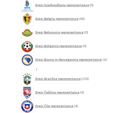
0
Dresi Azerbajdžanu reprezentance
0
izdelkov
68
Dresi Belgija reprezentance
68
izdelkov
0
Dresi Belorusijo reprezentance
0
izdelkov
0
Dresi Bolgarijo reprezentance
0
izdelkov
Dresi Bosna in Hercegovina reprezentance
20
20
izdelkov
150
Dresi Brazilija reprezentance
150
izdelkov
0
Dresi Češčina reprezentance
0
izdelkov
4
Dresi Čile reprezentance
4
izdelki