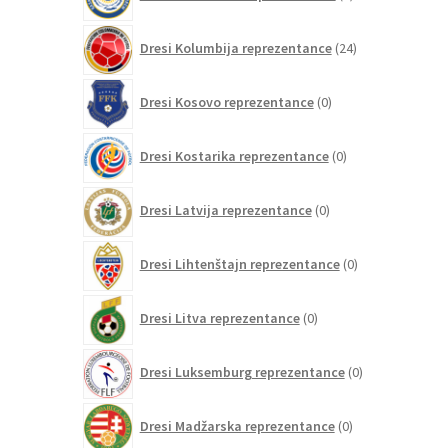
izdelkov
24
Dresi Kolumbija reprezentance
24
izdelkov
0
Dresi Kosovo reprezentance
0
izdelkov
0
Dresi Kostarika reprezentance
0
izdelkov
0
Dresi Latvija reprezentance
0
izdelkov
0
Dresi Lihtenštajn reprezentance
0
izdelkov
0
Dresi Litva reprezentance
0
izdelkov
0
Dresi Luksemburg reprezentance
0
izdelkov
0
Dresi Madžarska reprezentance
0
izdelkov