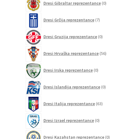
Dresi Gibraltar reprezentance
0
izdelkov
7
Dresi Grčija reprezentance
7
izdelkov
0
Dresi Gruzija reprezentance
0
izdelkov
56
Dresi Hrvaška reprezentance
56
izdelkov
0
Dresi Irska reprezentance
0
izdelkov
0
Dresi Islandija reprezentance
0
izdelkov
63
Dresi Italija reprezentance
63
izdelkov
0
Dresi Izrael reprezentance
0
izdelkov
0
Dresi Kazahstan reprezentance
0