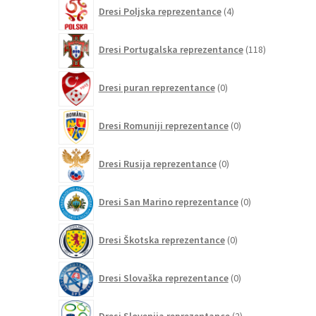
4
Dresi Poljska reprezentance
4
izdelki
118
Dresi Portugalska reprezentance
118
izdelkov
0
Dresi puran reprezentance
0
izdelkov
0
Dresi Romuniji reprezentance
0
izdelkov
0
Dresi Rusija reprezentance
0
izdelkov
0
Dresi San Marino reprezentance
0
izdelkov
0
Dresi Škotska reprezentance
0
izdelkov
0
Dresi Slovaška reprezentance
0
izdelkov
2