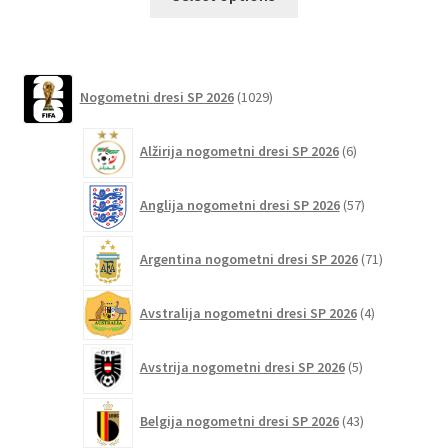
izdelek
ima
več
različic.
1029
Nogometni dresi SP 2026
1029
izdelkov
Možnosti
lahko
6
Alžirija nogometni dresi SP 2026
6
izberete
izdelkov
na
57
Anglija nogometni dresi SP 2026
57
strani
izdelkov
izdelka
71
Argentina nogometni dresi SP 2026
71
izdelkov
4
Avstralija nogometni dresi SP 2026
4
izdelki
5
Avstrija nogometni dresi SP 2026
5
izdelkov
43
Belgija nogometni dresi SP 2026
43
izdelkov