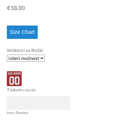
€
38.00
Size Chart
Velikosti za Moški
Tiskom
(
+
€
5.95
)
Imei / Številka