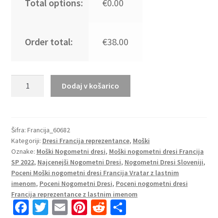
Total options:
€0.00
Order total:
€38.00
Moški
Dodaj v košarico
Nogometni
dresi
kompleti
Francija
Šifra:
Francija_60682
Kategoriji:
Dresi Francija reprezentance
,
Moški
Domači
Oznake:
Moški Nogometni dresi
,
Moški nogometni dresi Francija
SP
SP 2022
,
Najcenejši Nogometni Dresi
,
Nogometni Dresi Sloveniji
,
2022
Poceni Moški nogometni dresi Francija Vratar z lastnim
Kratek
imenom
,
Poceni Nogometni Dresi
,
Poceni nogometni dresi
Rokav
Francija reprezentance z lastnim imenom
+
Fa
T
E
Pi
R
S
Kratke