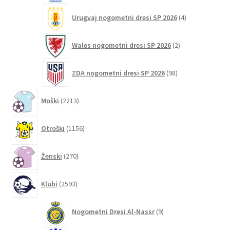
4
Urugvaj nogometni dresi SP 2026
4
izdelki
2
Wales nogometni dresi SP 2026
2
izdelka
98
ZDA nogometni dresi SP 2026
98
izdelkov
2213
Moški
2213
izdelkov
1156
Otroški
1156
izdelkov
270
Ženski
270
izdelkov
2593
Klubi
2593
izdelkov
9
Nogometni Dresi Al-Nassr
9
izdelkov