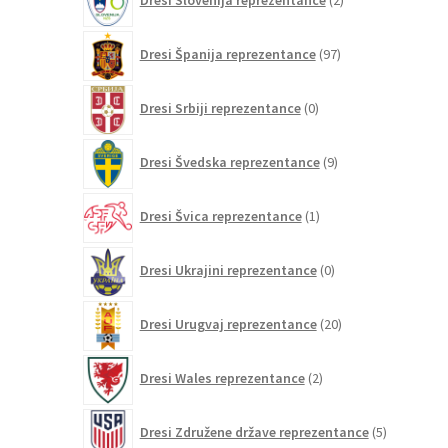
Dresi Slovenija reprezentance
2
izdelka
97
Dresi Španija reprezentance
97
izdelkov
0
Dresi Srbiji reprezentance
0
izdelkov
9
Dresi Švedska reprezentance
9
izdelkov
1
Dresi Švica reprezentance
1
izdelek
0
Dresi Ukrajini reprezentance
0
izdelkov
20
Dresi Urugvaj reprezentance
20
izdelkov
2
Dresi Wales reprezentance
2
izdelka
5
Dresi Združene države reprezentance
5
izdelkov