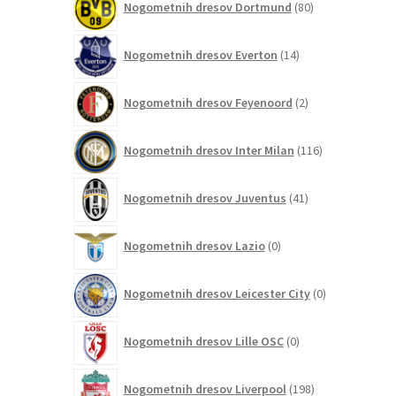
Nogometnih dresov Dortmund
80
izdelkov
14
Nogometnih dresov Everton
14
izdelkov
2
Nogometnih dresov Feyenoord
2
izdelka
116
Nogometnih dresov Inter Milan
116
izdelkov
41
Nogometnih dresov Juventus
41
izdelkov
0
Nogometnih dresov Lazio
0
izdelkov
0
Nogometnih dresov Leicester City
0
izdelkov
0
Nogometnih dresov Lille OSC
0
izdelkov
198
Nogometnih dresov Liverpool
198