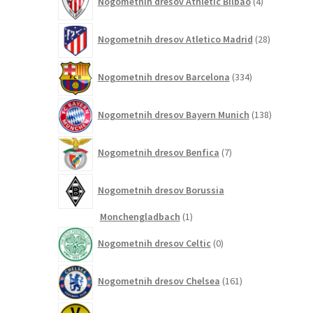
Nogometnih dresov Athletic Bilbao
4
izdelki
28
Nogometnih dresov Atletico Madrid
28
izdelkov
334
Nogometnih dresov Barcelona
334
izdelkov
138
Nogometnih dresov Bayern Munich
138
izdelkov
7
Nogometnih dresov Benfica
7
izdelkov
Nogometnih dresov Borussia
1
Monchengladbach
1
izdelek
0
Nogometnih dresov Celtic
0
izdelkov
161
Nogometnih dresov Chelsea
161
izdelkov
80