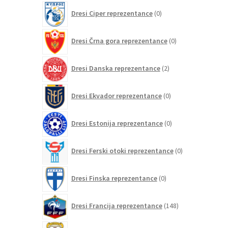
0
Dresi Ciper reprezentance
0
izdelkov
0
Dresi Črna gora reprezentance
0
izdelkov
2
Dresi Danska reprezentance
2
izdelka
0
Dresi Ekvador reprezentance
0
izdelkov
0
Dresi Estonija reprezentance
0
izdelkov
0
Dresi Ferski otoki reprezentance
0
izdelkov
0
Dresi Finska reprezentance
0
izdelkov
148
Dresi Francija reprezentance
148
izdelkov
0