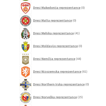
0
Dresi Makedonija reprezentance
0
izdelkov
0
Dresi Malta reprezentance
0
izdelkov
41
Dresi Mehika reprezentance
41
izdelkov
0
Dresi Moldavijo reprezentance
0
izdelkov
44
Dresi Nemčija reprezentance
44
izdelkov
61
Dresi Nizozemska reprezentance
61
izdelkov
0
Dresi Northern Irska reprezentance
0
izdelkov
25
Dresi Norveška reprezentance
25
izdelkov