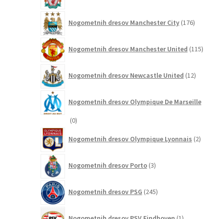
izdelkov
176
Nogometnih dresov Manchester City
176
izdelkov
115
Nogometnih dresov Manchester United
115
izdel
12
Nogometnih dresov Newcastle United
12
izdelkov
Nogometnih dresov Olympique De Marseille
0
0
izdelkov
2
Nogometnih dresov Olympique Lyonnais
2
izdelk
3
Nogometnih dresov Porto
3
izdelki
245
Nogometnih dresov PSG
245
izdelkov
1
Nogometnih dresov PSV Eindhoven
1