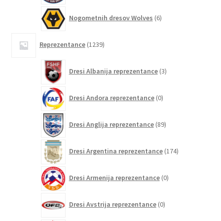
6
Nogometnih dresov Wolves
6
izdelkov
1239
Reprezentance
1239
izdelkov
3
Dresi Albanija reprezentance
3
izdelki
0
Dresi Andora reprezentance
0
izdelkov
89
Dresi Anglija reprezentance
89
izdelkov
174
Dresi Argentina reprezentance
174
izdelkov
0
Dresi Armenija reprezentance
0
izdelkov
0
Dresi Avstrija reprezentance
0
izdelkov