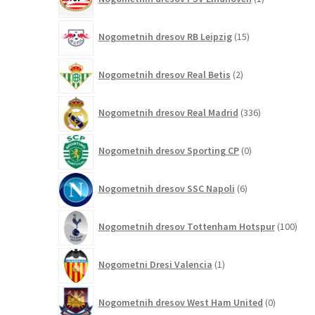
izdelek
15
Nogometnih dresov RB Leipzig
15
izdelkov
2
Nogometnih dresov Real Betis
2
izdelka
336
Nogometnih dresov Real Madrid
336
izdelkov
0
Nogometnih dresov Sporting CP
0
izdelkov
6
Nogometnih dresov SSC Napoli
6
izdelkov
100
Nogometnih dresov Tottenham Hotspur
100
izde
1
Nogometni Dresi Valencia
1
izdelek
0
Nogometnih dresov West Ham United
0
izdelkov