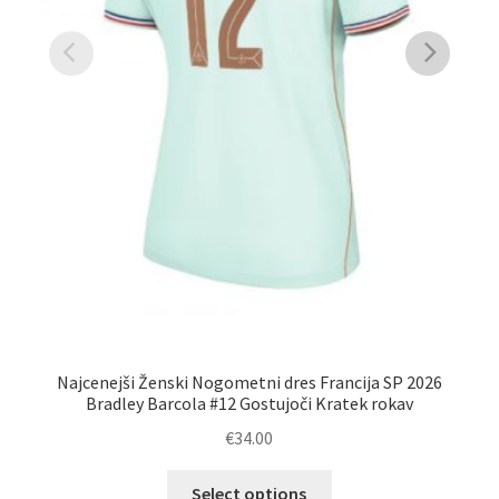
Najcenejši Ženski Nogometni dres Francija SP 2026
Že
Bradley Barcola #12 Gostujoči Kratek rokav
€
34.00
Ta
Select options