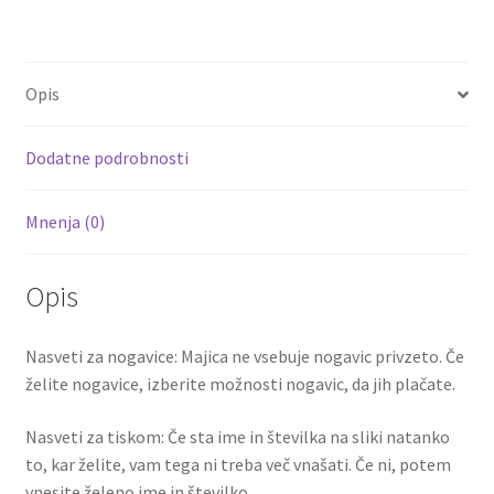
ce
wi
m
nt
e
h
hlače
b
tt
ai
er
d
ar
KOUNDE
o
er
l
es
di
e
5
Opis
količina
o
t
t
k
Dodatne podrobnosti
Mnenja (0)
Opis
Nasveti za nogavice: Majica ne vsebuje nogavic privzeto. Če
želite nogavice, izberite možnosti nogavic, da jih plačate.
Nasveti za tiskom: Če sta ime in številka na sliki natanko
to, kar želite, vam tega ni treba več vnašati. Če ni, potem
vnesite želeno ime in številko.