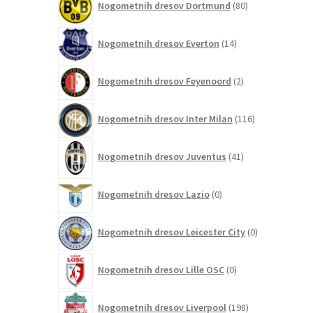
Nogometnih dresov Dortmund
80
izdelkov
14
Nogometnih dresov Everton
14
izdelkov
2
Nogometnih dresov Feyenoord
2
izdelka
116
Nogometnih dresov Inter Milan
116
izdelkov
41
Nogometnih dresov Juventus
41
izdelkov
0
Nogometnih dresov Lazio
0
izdelkov
0
Nogometnih dresov Leicester City
0
izdelkov
0
Nogometnih dresov Lille OSC
0
izdelkov
198
Nogometnih dresov Liverpool
198