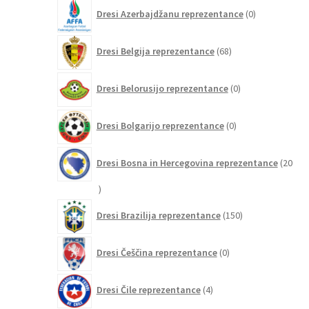
0
Dresi Azerbajdžanu reprezentance
0
izdelkov
68
Dresi Belgija reprezentance
68
izdelkov
0
Dresi Belorusijo reprezentance
0
izdelkov
0
Dresi Bolgarijo reprezentance
0
izdelkov
Dresi Bosna in Hercegovina reprezentance
20
20
izdelkov
150
Dresi Brazilija reprezentance
150
izdelkov
0
Dresi Češčina reprezentance
0
izdelkov
4
Dresi Čile reprezentance
4
izdelki