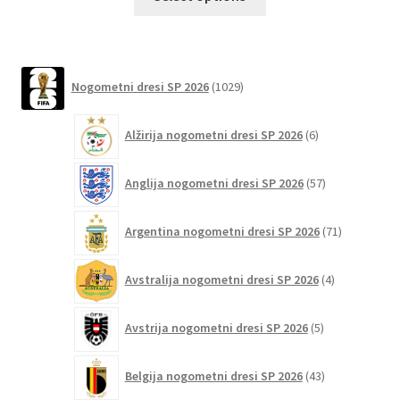
izdelek
ima
več
različic.
1029
Nogometni dresi SP 2026
1029
izdelkov
Možnosti
lahko
6
Alžirija nogometni dresi SP 2026
6
izberete
izdelkov
na
57
Anglija nogometni dresi SP 2026
57
strani
izdelkov
izdelka
71
Argentina nogometni dresi SP 2026
71
izdelkov
4
Avstralija nogometni dresi SP 2026
4
izdelki
5
Avstrija nogometni dresi SP 2026
5
izdelkov
43
Belgija nogometni dresi SP 2026
43
izdelkov