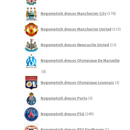
izdelkov
176
Nogometnih dresov Manchester City
176
izdelkov
115
Nogometnih dresov Manchester United
115
izdel
12
Nogometnih dresov Newcastle United
12
izdelkov
Nogometnih dresov Olympique De Marseille
0
0
izdelkov
2
Nogometnih dresov Olympique Lyonnais
2
izdelk
3
Nogometnih dresov Porto
3
izdelki
245
Nogometnih dresov PSG
245
izdelkov
1
Nogometnih dresov PSV Eindhoven
1