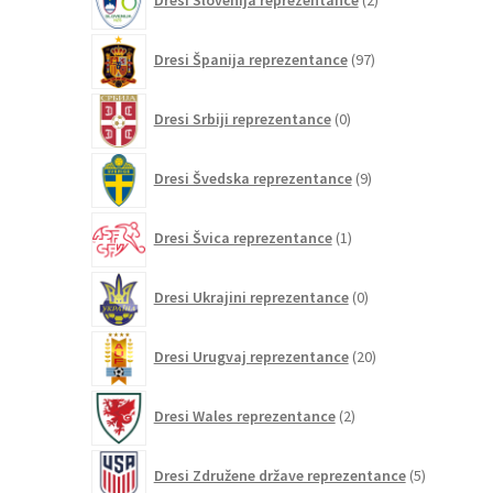
Dresi Slovenija reprezentance
2
izdelka
97
Dresi Španija reprezentance
97
izdelkov
0
Dresi Srbiji reprezentance
0
izdelkov
9
Dresi Švedska reprezentance
9
izdelkov
1
Dresi Švica reprezentance
1
izdelek
0
Dresi Ukrajini reprezentance
0
izdelkov
20
Dresi Urugvaj reprezentance
20
izdelkov
2
Dresi Wales reprezentance
2
izdelka
5
Dresi Združene države reprezentance
5
izdelkov