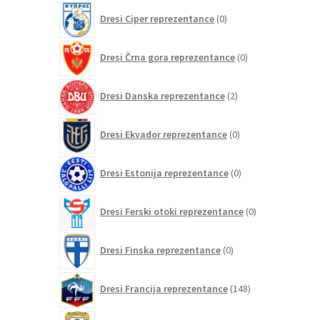
0
Dresi Ciper reprezentance
0
izdelkov
0
Dresi Črna gora reprezentance
0
izdelkov
2
Dresi Danska reprezentance
2
izdelka
0
Dresi Ekvador reprezentance
0
izdelkov
0
Dresi Estonija reprezentance
0
izdelkov
0
Dresi Ferski otoki reprezentance
0
izdelkov
0
Dresi Finska reprezentance
0
izdelkov
148
Dresi Francija reprezentance
148
izdelkov
0