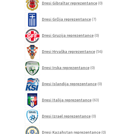
Dresi Gibraltar reprezentance
0
izdelkov
7
Dresi Grčija reprezentance
7
izdelkov
0
Dresi Gruzija reprezentance
0
izdelkov
56
Dresi Hrvaška reprezentance
56
izdelkov
0
Dresi Irska reprezentance
0
izdelkov
0
Dresi Islandija reprezentance
0
izdelkov
63
Dresi Italija reprezentance
63
izdelkov
0
Dresi Izrael reprezentance
0
izdelkov
0
Dresi Kazahstan reprezentance
0