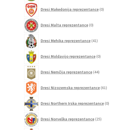
0
Dresi Makedonija reprezentance
0
izdelkov
0
Dresi Malta reprezentance
0
izdelkov
41
Dresi Mehika reprezentance
41
izdelkov
0
Dresi Moldavijo reprezentance
0
izdelkov
44
Dresi Nemčija reprezentance
44
izdelkov
61
Dresi Nizozemska reprezentance
61
izdelkov
0
Dresi Northern Irska reprezentance
0
izdelkov
25
Dresi Norveška reprezentance
25
izdelkov