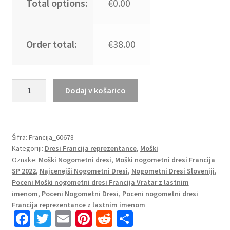
Total options:
€0.00
Order total:
€38.00
Moški
Dodaj v košarico
Nogometni
dresi
kompleti
Francija
Šifra:
Francija_60678
Kategoriji:
Dresi Francija reprezentance
,
Moški
Domači
Oznake:
Moški Nogometni dresi
,
Moški nogometni dresi Francija
SP
SP 2022
,
Najcenejši Nogometni Dresi
,
Nogometni Dresi Sloveniji
,
2022
Poceni Moški nogometni dresi Francija Vratar z lastnim
Kratek
imenom
,
Poceni Nogometni Dresi
,
Poceni nogometni dresi
Rokav
Francija reprezentance z lastnim imenom
+
Fa
T
E
Pi
R
S
Kratke