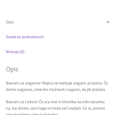
ce
wi
m
nt
e
h
hlače
b
tt
ai
er
d
ar
LLORIS
o
er
l
es
di
e
1
Opis
količina
o
t
t
k
Dodatne podrobnosti
Mnenja (0)
Opis
Nasveti za nogavice: Majica ne vsebuje nogavic privzeto. Če
želite nogavice, izberite možnosti nogavic, da jih plačate.
Nasveti za tiskom: Če sta ime in številka na sliki natanko
to, kar želite, vam tega ni treba več vnašati. Če ni, potem
vnesite želeno ime in številko.