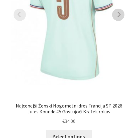
Najcenejši Ženski Nogometni dres Francija SP 2026
Po
Jules Kounde #5 Gostujoči Kratek rokav
€
34.00
Ta
Select options