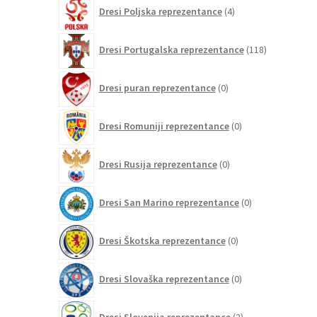
4
Dresi Poljska reprezentance
4
izdelki
118
Dresi Portugalska reprezentance
118
izdelkov
0
Dresi puran reprezentance
0
izdelkov
0
Dresi Romuniji reprezentance
0
izdelkov
0
Dresi Rusija reprezentance
0
izdelkov
0
Dresi San Marino reprezentance
0
izdelkov
0
Dresi Škotska reprezentance
0
izdelkov
0
Dresi Slovaška reprezentance
0
izdelkov
2