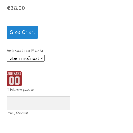
€
38.00
Size Chart
Velikosti za Moški
Tiskom
(
+
€
5.95
)
Imei / Številka