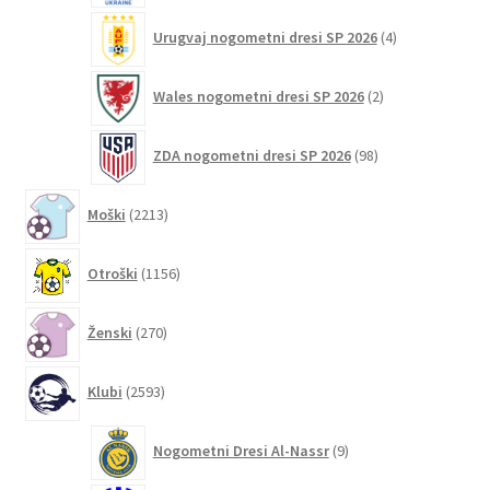
4
Urugvaj nogometni dresi SP 2026
4
izdelki
2
Wales nogometni dresi SP 2026
2
izdelka
98
ZDA nogometni dresi SP 2026
98
izdelkov
2213
Moški
2213
izdelkov
1156
Otroški
1156
izdelkov
270
Ženski
270
izdelkov
2593
Klubi
2593
izdelkov
9
Nogometni Dresi Al-Nassr
9
izdelkov