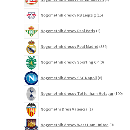
izdelek
15
Nogometnih dresov RB Leipzig
15
izdelkov
2
Nogometnih dresov Real Betis
2
izdelka
336
Nogometnih dresov Real Madrid
336
izdelkov
0
Nogometnih dresov Sporting CP
0
izdelkov
6
Nogometnih dresov SSC Napoli
6
izdelkov
100
Nogometnih dresov Tottenham Hotspur
100
izde
1
Nogometni Dresi Valencia
1
izdelek
0
Nogometnih dresov West Ham United
0
izdelkov