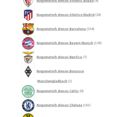
Nogometnih dresov Athletic Bilbao
4
izdelki
28
Nogometnih dresov Atletico Madrid
28
izdelkov
334
Nogometnih dresov Barcelona
334
izdelkov
138
Nogometnih dresov Bayern Munich
138
izdelkov
7
Nogometnih dresov Benfica
7
izdelkov
Nogometnih dresov Borussia
1
Monchengladbach
1
izdelek
0
Nogometnih dresov Celtic
0
izdelkov
161
Nogometnih dresov Chelsea
161
izdelkov
80