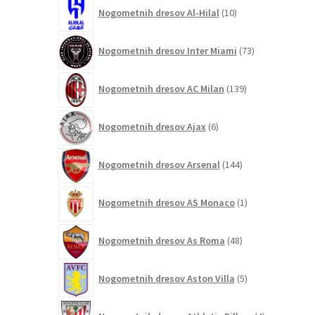
10
Nogometnih dresov Al-Hilal
10
izdelkov
73
Nogometnih dresov Inter Miami
73
izdelkov
139
Nogometnih dresov AC Milan
139
izdelkov
6
Nogometnih dresov Ajax
6
izdelkov
144
Nogometnih dresov Arsenal
144
izdelkov
1
Nogometnih dresov AS Monaco
1
izdelek
48
Nogometnih dresov As Roma
48
izdelkov
5
Nogometnih dresov Aston Villa
5
izdelkov
4