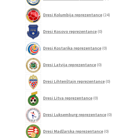
izdelkov
24
Dresi Kolumbija reprezentance
24
izdelkov
0
Dresi Kosovo reprezentance
0
izdelkov
0
Dresi Kostarika reprezentance
0
izdelkov
0
Dresi Latvija reprezentance
0
izdelkov
0
Dresi Lihtenštajn reprezentance
0
izdelkov
0
Dresi Litva reprezentance
0
izdelkov
0
Dresi Luksemburg reprezentance
0
izdelkov
0
Dresi Madžarska reprezentance
0
izdelkov