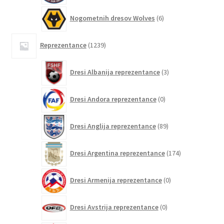
6
Nogometnih dresov Wolves
6
izdelkov
1239
Reprezentance
1239
izdelkov
3
Dresi Albanija reprezentance
3
izdelki
0
Dresi Andora reprezentance
0
izdelkov
89
Dresi Anglija reprezentance
89
izdelkov
174
Dresi Argentina reprezentance
174
izdelkov
0
Dresi Armenija reprezentance
0
izdelkov
0
Dresi Avstrija reprezentance
0
izdelkov