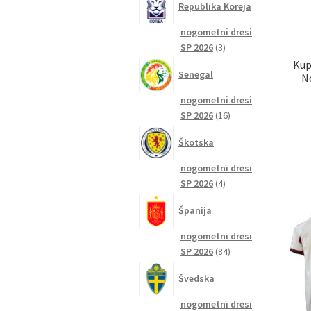
Republika Koreja
nogometni dresi
3
SP 2026
3
izdelki
Kup
Senegal
N
nogometni dresi
16
SP 2026
16
izdelkov
Škotska
nogometni dresi
4
SP 2026
4
izdelki
Španija
nogometni dresi
84
SP 2026
84
izdelkov
Švedska
nogometni dresi