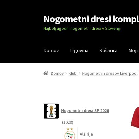
Nogometni dresi kompl
Skip
Skip
to
to
Najbolj ugodni nogometni dresi v Sloveniji
navigation
content
Domov
Trgovina
Košarica
Moj 
Domov
Blog
Kontaktiraj nas
Košarica
Moj ra
Domov
Klubi
Nogometnih dresov Liverpool
Nogometni dresi SP 2026
1029
1029
izdelkov
Alžirija