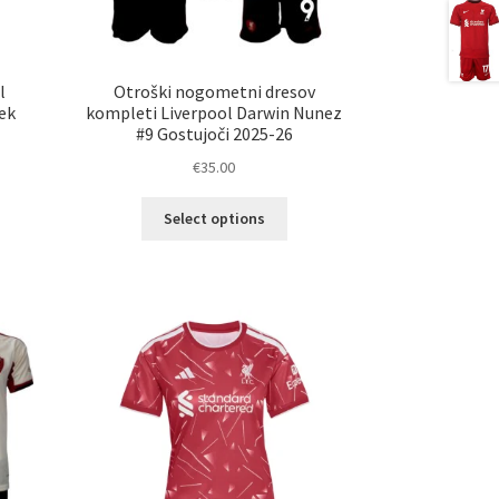
l
Otroški nogometni dresov
ek
kompleti Liverpool Darwin Nunez
#9 Gostujoči 2025-26
€
35.00
Ta
Select options
elek
izdelek
a
ima
č
več
ičic.
različic.
nosti
Možnosti
ko
lahko
erete
izberete
na
ani
strani
elka
izdelka