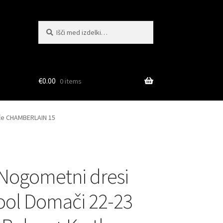
Išči:
Iskanje
€
0.00
0 items
ače CHAMBERLAIN 15
Nogometni dresi
ool Domači 22-23