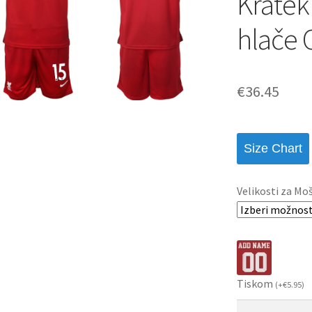
Kratek
hlače
€
36.45
Size Chart
Velikosti za Mo
Tiskom
(
+
€
5.95
)