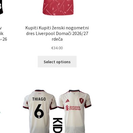
v
Kupiti Kupiti ženski nogometni
ik
dres Liverpool Domači 2026/27
5-26
rdeča
€
34.00
Ta
Select options
elek
izdelek
a
ima
č
več
ičic.
različic.
nosti
Možnosti
ko
lahko
erete
izberete
na
ani
strani
elka
izdelka