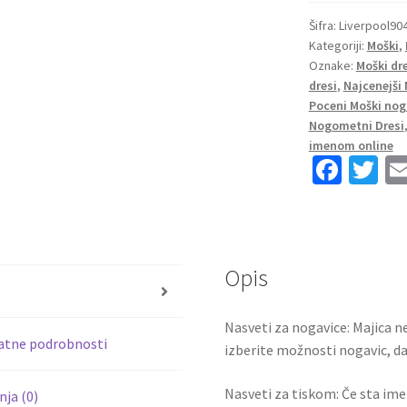
Liverpool
Domači
Šifra:
Liverpool90
Kategoriji:
Moški
,
22-
Oznake:
Moški dr
23
dresi
,
Najcenejši
Kratek
Poceni Moški nog
Rokav
Nogometni Dresi
+
imenom online
Kratke
Fa
T
hlače
ce
wi
CHAMBERLAIN
b
tt
15
o
er
količina
Opis
o
s
k
Nasveti za nogavice: Majica ne
atne podrobnosti
izberite možnosti nogavic, da 
Nasveti za tiskom: Če sta ime i
ja (0)