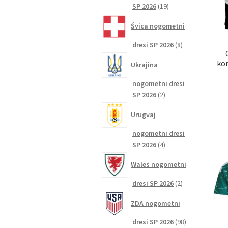
19
SP 2026
19
izdelkov
Švica nogometni
8
dresi SP 2026
8
izdelkov
kom
Ukrajina
nogometni dresi
2
SP 2026
2
izdelka
Urugvaj
nogometni dresi
4
SP 2026
4
izdelki
Wales nogometni
2
dresi SP 2026
2
izdelka
ZDA nogometni
98
dresi SP 2026
98