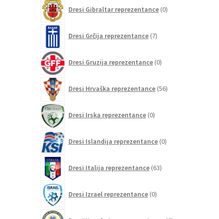
0
Dresi Gibraltar reprezentance
0
izdelkov
7
Dresi Grčija reprezentance
7
izdelkov
0
Dresi Gruzija reprezentance
0
izdelkov
56
Dresi Hrvaška reprezentance
56
izdelkov
0
Dresi Irska reprezentance
0
izdelkov
0
Dresi Islandija reprezentance
0
izdelkov
63
Dresi Italija reprezentance
63
izdelkov
0
Dresi Izrael reprezentance
0
izdelkov
0