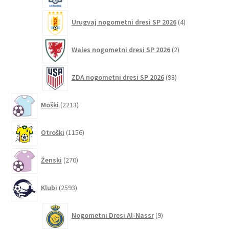
4
Urugvaj nogometni dresi SP 2026
4
izdelki
2
Wales nogometni dresi SP 2026
2
izdelka
98
ZDA nogometni dresi SP 2026
98
izdelkov
2213
Moški
2213
izdelkov
1156
Otroški
1156
izdelkov
270
Ženski
270
izdelkov
2593
Klubi
2593
izdelkov
9
Nogometni Dresi Al-Nassr
9
izdelkov