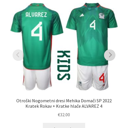
Otroški Nogometni dresi Mehika Domači SP 2022
Kratek Rokav + Kratke hlače ALVAREZ 4
€
32.00
Ta