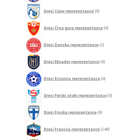
0
Dresi Ciper reprezentance
0
izdelkov
0
Dresi Črna gora reprezentance
0
izdelkov
2
Dresi Danska reprezentance
2
izdelka
0
Dresi Ekvador reprezentance
0
izdelkov
0
Dresi Estonija reprezentance
0
izdelkov
0
Dresi Ferski otoki reprezentance
0
izdelkov
0
Dresi Finska reprezentance
0
izdelkov
148
Dresi Francija reprezentance
148
izdelkov