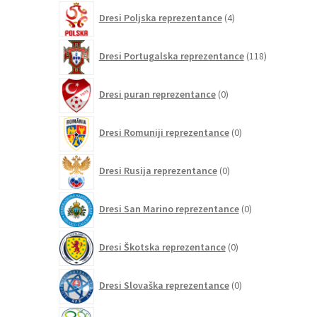
4
Dresi Poljska reprezentance
4
izdelki
118
Dresi Portugalska reprezentance
118
izdelkov
0
Dresi puran reprezentance
0
izdelkov
0
Dresi Romuniji reprezentance
0
izdelkov
0
Dresi Rusija reprezentance
0
izdelkov
0
Dresi San Marino reprezentance
0
izdelkov
0
Dresi Škotska reprezentance
0
izdelkov
0
Dresi Slovaška reprezentance
0
izdelkov
2