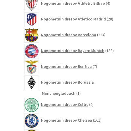
Nogometnih dresov Athletic Bilbao
4
izdelki
28
Nogometnih dresov Atletico Madrid
28
izdelkov
334
Nogometnih dresov Barcelona
334
izdelkov
138
Nogometnih dresov Bayern Munich
138
izdelkov
7
Nogometnih dresov Benfica
7
izdelkov
Nogometnih dresov Borussia
1
Monchengladbach
1
izdelek
0
Nogometnih dresov Celtic
0
izdelkov
161
Nogometnih dresov Chelsea
161
izdelkov