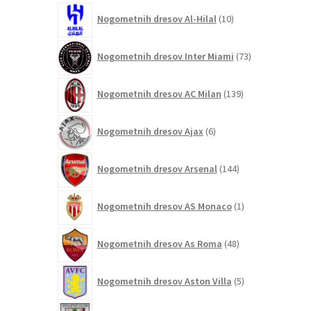
10
Nogometnih dresov Al-Hilal
10
izdelkov
73
Nogometnih dresov Inter Miami
73
izdelkov
139
Nogometnih dresov AC Milan
139
izdelkov
6
Nogometnih dresov Ajax
6
izdelkov
144
Nogometnih dresov Arsenal
144
izdelkov
1
Nogometnih dresov AS Monaco
1
izdelek
48
Nogometnih dresov As Roma
48
izdelkov
5
Nogometnih dresov Aston Villa
5
izdelkov
4