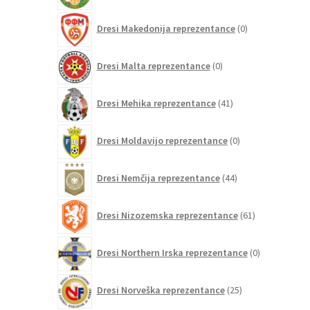
0
Dresi Makedonija reprezentance
0
izdelkov
0
Dresi Malta reprezentance
0
izdelkov
41
Dresi Mehika reprezentance
41
izdelkov
0
Dresi Moldavijo reprezentance
0
izdelkov
44
Dresi Nemčija reprezentance
44
izdelkov
61
Dresi Nizozemska reprezentance
61
izdelkov
0
Dresi Northern Irska reprezentance
0
izdelkov
25
Dresi Norveška reprezentance
25
izdelkov