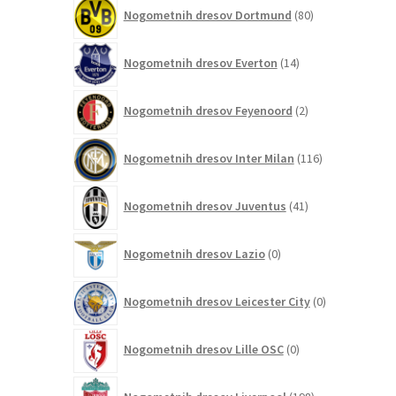
80
Nogometnih dresov Dortmund
80
izdelkov
14
Nogometnih dresov Everton
14
izdelkov
2
Nogometnih dresov Feyenoord
2
izdelka
116
Nogometnih dresov Inter Milan
116
izdelkov
41
Nogometnih dresov Juventus
41
izdelkov
0
Nogometnih dresov Lazio
0
izdelkov
0
Nogometnih dresov Leicester City
0
izdelkov
0
Nogometnih dresov Lille OSC
0
izdelkov
198