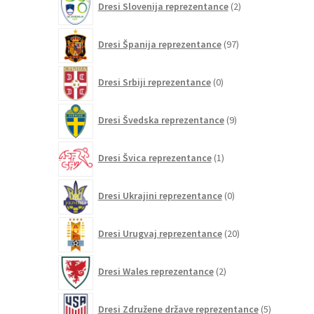
Dresi Slovenija reprezentance
2
izdelka
97
Dresi Španija reprezentance
97
izdelkov
0
Dresi Srbiji reprezentance
0
izdelkov
9
Dresi Švedska reprezentance
9
izdelkov
1
Dresi Švica reprezentance
1
izdelek
0
Dresi Ukrajini reprezentance
0
izdelkov
20
Dresi Urugvaj reprezentance
20
izdelkov
2
Dresi Wales reprezentance
2
izdelka
5
Dresi Združene države reprezentance
5