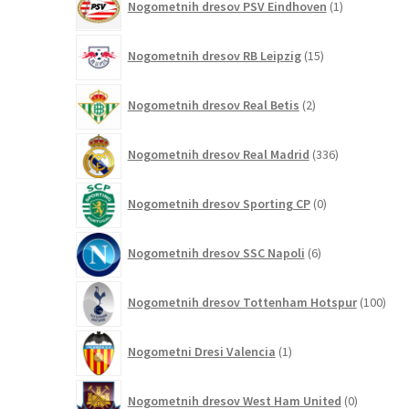
Nogometnih dresov PSV Eindhoven
1
izdelek
15
Nogometnih dresov RB Leipzig
15
izdelkov
2
Nogometnih dresov Real Betis
2
izdelka
336
Nogometnih dresov Real Madrid
336
izdelkov
0
Nogometnih dresov Sporting CP
0
izdelkov
6
Nogometnih dresov SSC Napoli
6
izdelkov
100
Nogometnih dresov Tottenham Hotspur
100
izde
1
Nogometni Dresi Valencia
1
izdelek
0
Nogometnih dresov West Ham United
0
izdelkov