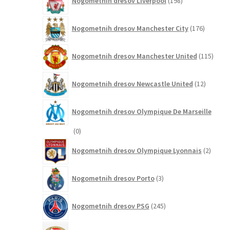
Nogometnih dresov Liverpool
198
izdelkov
176
Nogometnih dresov Manchester City
176
izdelkov
115
Nogometnih dresov Manchester United
115
izdel
12
Nogometnih dresov Newcastle United
12
izdelkov
Nogometnih dresov Olympique De Marseille
0
0
izdelkov
2
Nogometnih dresov Olympique Lyonnais
2
izdelk
3
Nogometnih dresov Porto
3
izdelki
245
Nogometnih dresov PSG
245
izdelkov
1