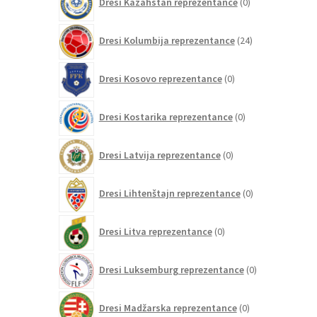
Dresi Kazahstan reprezentance
0
izdelkov
24
Dresi Kolumbija reprezentance
24
izdelkov
0
Dresi Kosovo reprezentance
0
izdelkov
0
Dresi Kostarika reprezentance
0
izdelkov
0
Dresi Latvija reprezentance
0
izdelkov
0
Dresi Lihtenštajn reprezentance
0
izdelkov
0
Dresi Litva reprezentance
0
izdelkov
0
Dresi Luksemburg reprezentance
0
izdelkov
0
Dresi Madžarska reprezentance
0
izdelkov