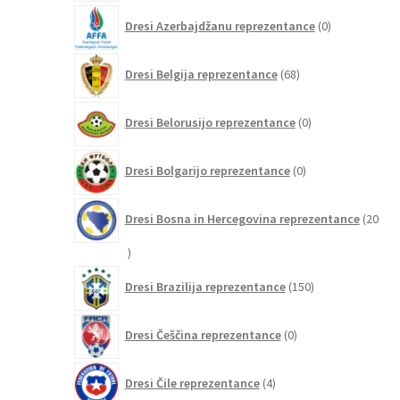
0
Dresi Azerbajdžanu reprezentance
0
izdelkov
68
Dresi Belgija reprezentance
68
izdelkov
0
Dresi Belorusijo reprezentance
0
izdelkov
0
Dresi Bolgarijo reprezentance
0
izdelkov
Dresi Bosna in Hercegovina reprezentance
20
20
izdelkov
150
Dresi Brazilija reprezentance
150
izdelkov
0
Dresi Češčina reprezentance
0
izdelkov
4
Dresi Čile reprezentance
4
izdelki