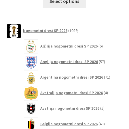
Select options
izdelek
ima
več
različic.
1029
Nogometni dresi SP 2026
1029
izdelkov
Možnosti
lahko
6
Alžirija nogometni dresi SP 2026
6
izberete
izdelkov
na
57
Anglija nogometni dresi SP 2026
57
strani
izdelkov
izdelka
71
Argentina nogometni dresi SP 2026
71
izdelkov
4
Avstralija nogometni dresi SP 2026
4
izdelki
5
Avstrija nogometni dresi SP 2026
5
izdelkov
43
Belgija nogometni dresi SP 2026
43
izdelkov