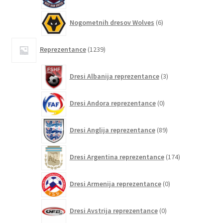
6
Nogometnih dresov Wolves
6
izdelkov
1239
Reprezentance
1239
izdelkov
3
Dresi Albanija reprezentance
3
izdelki
0
Dresi Andora reprezentance
0
izdelkov
89
Dresi Anglija reprezentance
89
izdelkov
174
Dresi Argentina reprezentance
174
izdelkov
0
Dresi Armenija reprezentance
0
izdelkov
0
Dresi Avstrija reprezentance
0
izdelkov