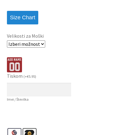
Size Chart
Velikosti za Moški
Tiskom
(
+
€
5.95
)
Imei / Številka