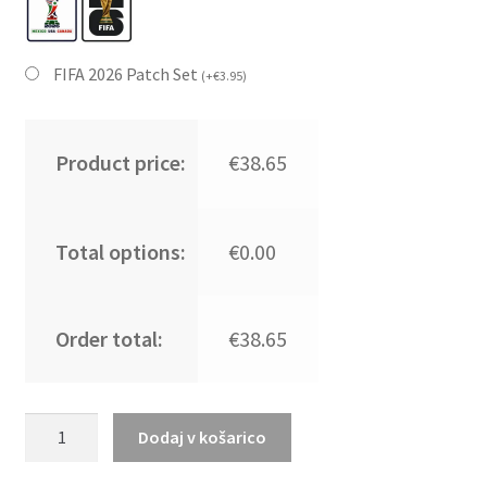
FIFA 2026 Patch Set
(
+
€
3.95
)
Product price:
€38.65
Total options:
€0.00
Order total:
€38.65
Moški
Dodaj v košarico
Nogometni
dresi