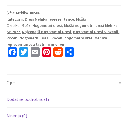
Mehika
Domači
Šifra:
Mehika_80506
Kategoriji:
Dresi Mehika reprezentance
,
Moški
SP
Oznake:
Moški Nogometni dresi
,
Moški nogometni dresi Mehika
2022
SP 2022
,
Najcenejši Nogometni Dresi
,
Nogometni Dresi Sloveniji
,
Kratek
Poceni Nogometni Dresi
,
Poceni nogometni dresi Mehika
Rokav
reprezentance z lastnim imenom
+
Fa
T
E
Pi
R
S
Kratke
ce
wi
m
nt
e
h
hlače
b
tt
ai
er
d
ar
H.HERRERA
o
er
l
es
di
e
16
Opis
količina
o
t
t
k
Dodatne podrobnosti
Mnenja (0)