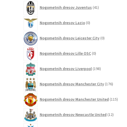
41
Nogometnih dresov Juventus
41
izdelkov
0
Nogometnih dresov Lazio
0
izdelkov
0
Nogometnih dresov Leicester City
0
izdelkov
0
Nogometnih dresov Lille OSC
0
izdelkov
198
Nogometnih dresov Liverpool
198
izdelkov
176
Nogometnih dresov Manchester City
176
izdelkov
115
Nogometnih dresov Manchester United
115
izdel
12
Nogometnih dresov Newcastle United
12
izdelkov