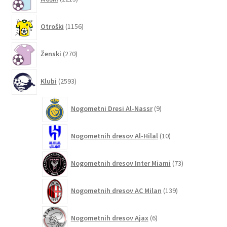
izdelkov
1156
Otroški
1156
izdelkov
270
Ženski
270
izdelkov
2593
Klubi
2593
izdelkov
9
Nogometni Dresi Al-Nassr
9
izdelkov
10
Nogometnih dresov Al-Hilal
10
izdelkov
73
Nogometnih dresov Inter Miami
73
izdelkov
139
Nogometnih dresov AC Milan
139
izdelkov
6
Nogometnih dresov Ajax
6
izdelkov