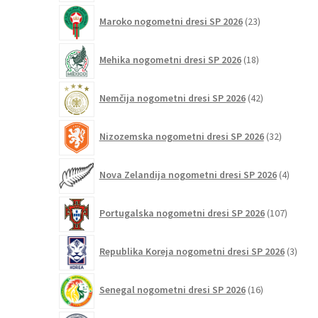
23
Maroko nogometni dresi SP 2026
23
izdelkov
18
Mehika nogometni dresi SP 2026
18
izdelkov
42
Nemčija nogometni dresi SP 2026
42
izdelkov
32
Nizozemska nogometni dresi SP 2026
32
izdelkov
4
Nova Zelandija nogometni dresi SP 2026
4
izdelki
107
Portugalska nogometni dresi SP 2026
107
izdelko
3
Republika Koreja nogometni dresi SP 2026
3
izdelk
16
Senegal nogometni dresi SP 2026
16
izdelkov