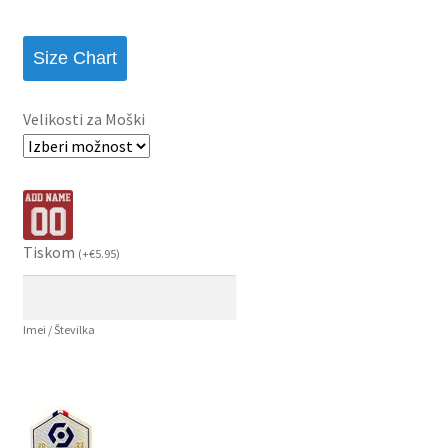
Size Chart
Velikosti za Moški
Tiskom
(
+
€
5.95
)
Imei / Številka