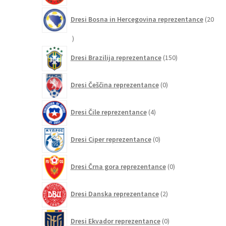
Dresi Bosna in Hercegovina reprezentance
20
20
izdelkov
150
Dresi Brazilija reprezentance
150
izdelkov
0
Dresi Češčina reprezentance
0
izdelkov
4
Dresi Čile reprezentance
4
izdelki
0
Dresi Ciper reprezentance
0
izdelkov
0
Dresi Črna gora reprezentance
0
izdelkov
2
Dresi Danska reprezentance
2
izdelka
0
Dresi Ekvador reprezentance
0
izdelkov