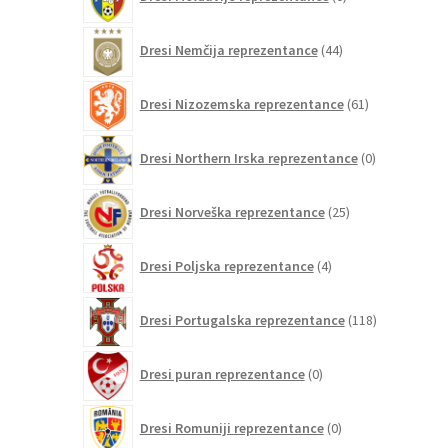
izdelkov
44
Dresi Nemčija reprezentance
44
izdelkov
61
Dresi Nizozemska reprezentance
61
izdelkov
0
Dresi Northern Irska reprezentance
0
izdelkov
25
Dresi Norveška reprezentance
25
izdelkov
4
Dresi Poljska reprezentance
4
izdelki
118
Dresi Portugalska reprezentance
118
izdelkov
0
Dresi puran reprezentance
0
izdelkov
0
Dresi Romuniji reprezentance
0
izdelkov