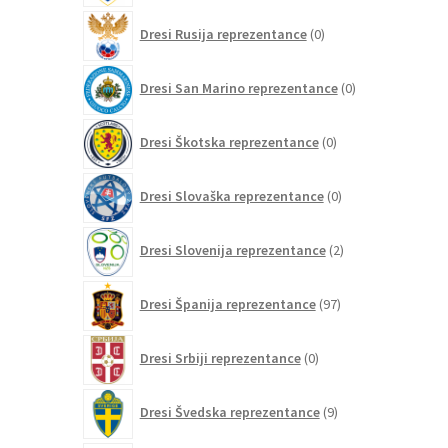
0
Dresi Rusija reprezentance
0
izdelkov
0
Dresi San Marino reprezentance
0
izdelkov
0
Dresi Škotska reprezentance
0
izdelkov
0
Dresi Slovaška reprezentance
0
izdelkov
2
Dresi Slovenija reprezentance
2
izdelka
97
Dresi Španija reprezentance
97
izdelkov
0
Dresi Srbiji reprezentance
0
izdelkov
9
Dresi Švedska reprezentance
9
izdelkov