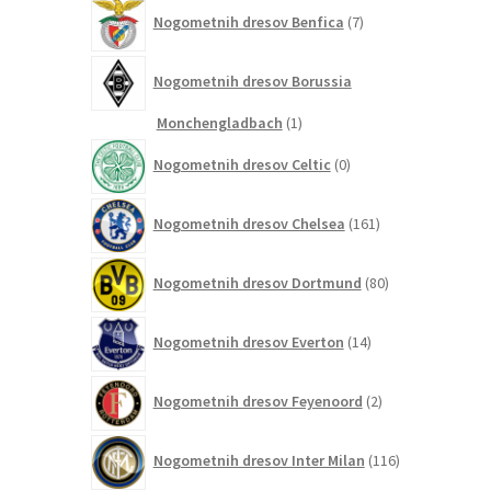
7
Nogometnih dresov Benfica
7
izdelkov
Nogometnih dresov Borussia
1
Monchengladbach
1
izdelek
0
Nogometnih dresov Celtic
0
izdelkov
161
Nogometnih dresov Chelsea
161
izdelkov
80
Nogometnih dresov Dortmund
80
izdelkov
14
Nogometnih dresov Everton
14
izdelkov
2
Nogometnih dresov Feyenoord
2
izdelka
116
Nogometnih dresov Inter Milan
116
izdelkov