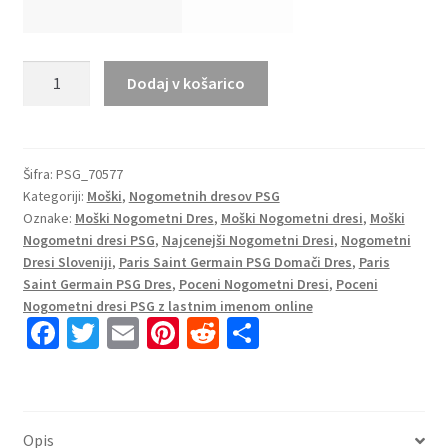
Moški
Dodaj v košarico
Nogometni
dresi
Paris
Saint-
Šifra:
PSG_70577
Kategoriji:
Moški
,
Nogometnih dresov PSG
Germain
Oznake:
Moški Nogometni Dres
,
Moški Nogometni dresi
,
Moški
PSG
Nogometni dresi PSG
,
Najcenejši Nogometni Dresi
,
Nogometni
Domači
Dresi Sloveniji
,
Paris Saint Germain PSG Domači Dres
,
Paris
2023
Saint Germain PSG Dres
,
Poceni Nogometni Dresi
,
Poceni
Nogometni
Nogometni dresi PSG z lastnim imenom online
dres
Fa
T
E
Pi
R
S
prodaja
ce
wi
m
nt
e
h
količina
b
tt
ai
er
d
ar
o
er
l
es
di
e
Opis