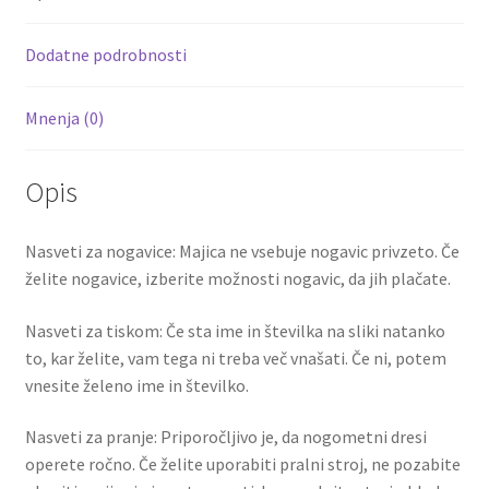
o
t
t
k
Dodatne podrobnosti
Mnenja (0)
Opis
Nasveti za nogavice: Majica ne vsebuje nogavic privzeto. Če
želite nogavice, izberite možnosti nogavic, da jih plačate.
Nasveti za tiskom: Če sta ime in številka na sliki natanko
to, kar želite, vam tega ni treba več vnašati. Če ni, potem
vnesite želeno ime in številko.
Nasveti za pranje: Priporočljivo je, da nogometni dresi
operete ročno. Če želite uporabiti pralni stroj, ne pozabite