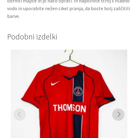
obrniti majice in jo nato oprati. In napolnite stroj s hladno
vodo in uporabite nežen cikel pranja, da boste bolj zaščitili
barve.
Podobni izdelki