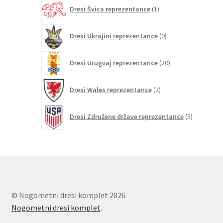
1
Dresi Švica reprezentance
1
izdelek
0
Dresi Ukrajini reprezentance
0
izdelkov
20
Dresi Urugvaj reprezentance
20
izdelkov
2
Dresi Wales reprezentance
2
izdelka
5
Dresi Združene države reprezentance
5
izdelkov
© Nogometni dresi komplet 2026
Nogometni dresi komplet
.