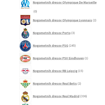
Nogometnih dresov Olympique De Marseille
0
0
izdelkov
2
Nogometnih dresov Olympique Lyonnais
2
izdelk
3
Nogometnih dresov Porto
3
izdelki
245
Nogometnih dresov PSG
245
izdelkov
1
Nogometnih dresov PSV Eindhoven
1
izdelek
15
Nogometnih dresov RB Leipzig
15
izdelkov
2
Nogometnih dresov Real Betis
2
izdelka
336
Nogometnih dresov Real Madrid
336
izdelkov