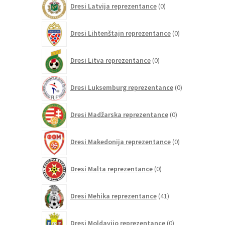
Dresi Latvija reprezentance
0
izdelkov
0
Dresi Lihtenštajn reprezentance
0
izdelkov
0
Dresi Litva reprezentance
0
izdelkov
0
Dresi Luksemburg reprezentance
0
izdelkov
0
Dresi Madžarska reprezentance
0
izdelkov
0
Dresi Makedonija reprezentance
0
izdelkov
0
Dresi Malta reprezentance
0
izdelkov
41
Dresi Mehika reprezentance
41
izdelkov
0
Dresi Moldavijo reprezentance
0