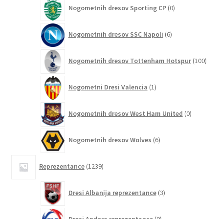
0
Nogometnih dresov Sporting CP
0
izdelkov
6
Nogometnih dresov SSC Napoli
6
izdelkov
100
Nogometnih dresov Tottenham Hotspur
100
izde
1
Nogometni Dresi Valencia
1
izdelek
0
Nogometnih dresov West Ham United
0
izdelkov
6
Nogometnih dresov Wolves
6
izdelkov
1239
Reprezentance
1239
izdelkov
3
Dresi Albanija reprezentance
3
izdelki
0