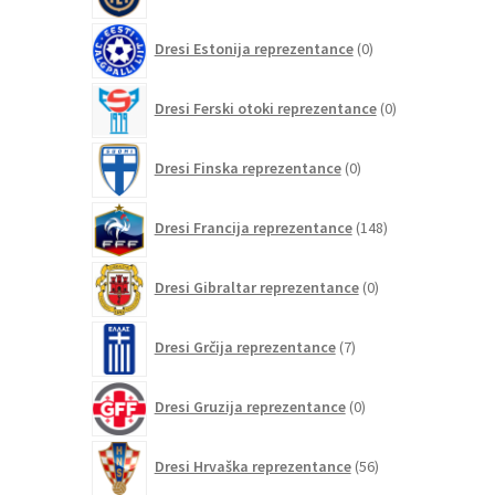
0
Dresi Estonija reprezentance
0
izdelkov
0
Dresi Ferski otoki reprezentance
0
izdelkov
0
Dresi Finska reprezentance
0
izdelkov
148
Dresi Francija reprezentance
148
izdelkov
0
Dresi Gibraltar reprezentance
0
izdelkov
7
Dresi Grčija reprezentance
7
izdelkov
0
Dresi Gruzija reprezentance
0
izdelkov
56
Dresi Hrvaška reprezentance
56
izdelkov