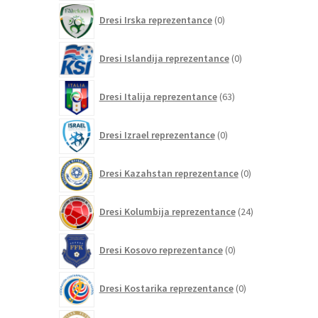
0
Dresi Irska reprezentance
0
izdelkov
0
Dresi Islandija reprezentance
0
izdelkov
63
Dresi Italija reprezentance
63
izdelkov
0
Dresi Izrael reprezentance
0
izdelkov
0
Dresi Kazahstan reprezentance
0
izdelkov
24
Dresi Kolumbija reprezentance
24
izdelkov
0
Dresi Kosovo reprezentance
0
izdelkov
0
Dresi Kostarika reprezentance
0
izdelkov
0