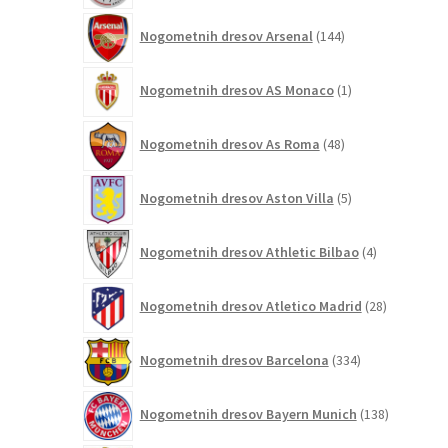
144
Nogometnih dresov Arsenal
144
izdelkov
1
Nogometnih dresov AS Monaco
1
izdelek
48
Nogometnih dresov As Roma
48
izdelkov
5
Nogometnih dresov Aston Villa
5
izdelkov
4
Nogometnih dresov Athletic Bilbao
4
izdelki
28
Nogometnih dresov Atletico Madrid
28
izdelkov
334
Nogometnih dresov Barcelona
334
izdelkov
138
Nogometnih dresov Bayern Munich
138
izdelkov