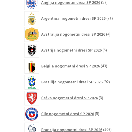
Anglija nogometni dresi SP 2026
57
izdelkov
izdelka
71
Argentina nogometni dresi SP 2026
71
izdelkov
4
Avstralija nogometni dresi SP 2026
4
izdelki
5
Avstrija nogometni dresi SP 2026
5
izdelkov
43
Belgija nogometni dresi SP 2026
43
izdelkov
92
Brazilija nogometni dresi SP 2026
92
izdelkov
3
Češka nogometni dresi SP 2026
3
izdelki
5
Čile nogometni dresi SP 2026
5
izdelkov
108
Francija nogometni dresi SP 2026
108