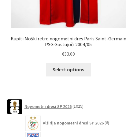
Kupiti Moški retro nogometni dres Paris Saint-Germain
M
PSG Gostujoči 2004/05
€
33.00
Ta
Select options
izdelek
ima
več
različic.
1029
Možnosti
Nogometni dresi SP 2026
1029
izdelkov
lahko
6
izberete
Alžirija nogometni dresi SP 2026
6
izdelkov
na
strani
57