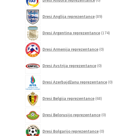
Dresi Andora reprezentance
0
izdelkov
89
Dresi Anglija reprezentance
89
izdelkov
174
Dresi Argentina reprezentance
174
izdelkov
0
Dresi Armenija reprezentance
0
izdelkov
0
Dresi Avstrija reprezentance
0
izdelkov
0
Dresi Azerbajdžanu reprezentance
0
izdelkov
68
Dresi Belgija reprezentance
68
izdelkov
0
Dresi Belorusijo reprezentance
0
izdelkov
0
Dresi Bolgarijo reprezentance
0
izdelkov