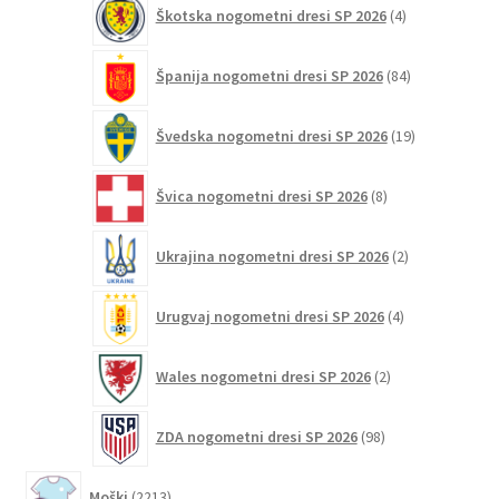
4
Škotska nogometni dresi SP 2026
4
izdelki
84
Španija nogometni dresi SP 2026
84
izdelkov
19
Švedska nogometni dresi SP 2026
19
izdelkov
8
Švica nogometni dresi SP 2026
8
izdelkov
2
Ukrajina nogometni dresi SP 2026
2
izdelka
4
Urugvaj nogometni dresi SP 2026
4
izdelki
2
Wales nogometni dresi SP 2026
2
izdelka
98
ZDA nogometni dresi SP 2026
98
izdelkov
2213
Moški
2213