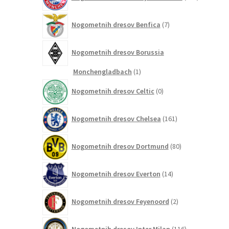
izdelkov
7
Nogometnih dresov Benfica
7
izdelkov
Nogometnih dresov Borussia
1
Monchengladbach
1
izdelek
0
Nogometnih dresov Celtic
0
izdelkov
161
Nogometnih dresov Chelsea
161
izdelkov
80
Nogometnih dresov Dortmund
80
izdelkov
14
Nogometnih dresov Everton
14
izdelkov
2
Nogometnih dresov Feyenoord
2
izdelka
116