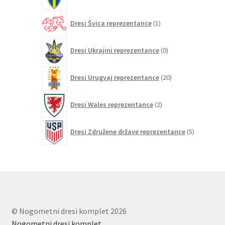
izdelkov
1
Dresi Švica reprezentance
1
izdelek
0
Dresi Ukrajini reprezentance
0
izdelkov
20
Dresi Urugvaj reprezentance
20
izdelkov
2
Dresi Wales reprezentance
2
izdelka
5
Dresi Združene države reprezentance
5
izdelkov
© Nogometni dresi komplet 2026
Nogometni dresi komplet
.