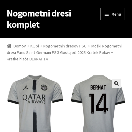
Nogometni dresi
Skip
Skip
Menu
to
to
komplet
navigation
content
Domov
Domov
Klubi
Nogometnih dresov PSG
Moški Nogometni
dresi Paris Saint-Germain PSG Gostujoči 2023 Kratek Rokav +
Blog
Kratke hlače BERNAT 14
Kontaktiraj nas
Košarica
Moj račun
Trgovina
Zaključek nakupa