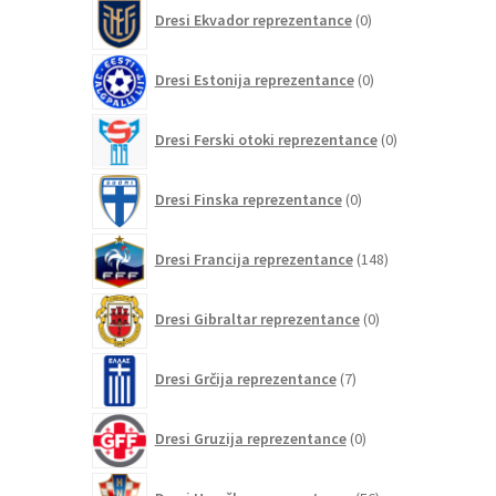
0
Dresi Ekvador reprezentance
0
izdelkov
0
Dresi Estonija reprezentance
0
izdelkov
0
Dresi Ferski otoki reprezentance
0
izdelkov
0
Dresi Finska reprezentance
0
izdelkov
148
Dresi Francija reprezentance
148
izdelkov
0
Dresi Gibraltar reprezentance
0
izdelkov
7
Dresi Grčija reprezentance
7
izdelkov
0
Dresi Gruzija reprezentance
0
izdelkov
56