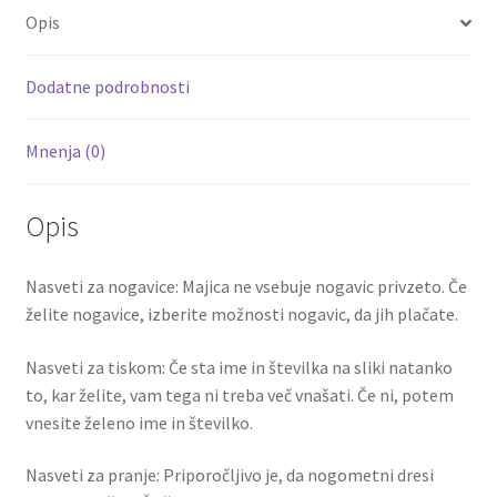
o
er
l
es
di
e
Opis
BERNAT
o
t
t
14
k
količina
Dodatne podrobnosti
Mnenja (0)
Opis
Nasveti za nogavice: Majica ne vsebuje nogavic privzeto. Če
želite nogavice, izberite možnosti nogavic, da jih plačate.
Nasveti za tiskom: Če sta ime in številka na sliki natanko
to, kar želite, vam tega ni treba več vnašati. Če ni, potem
vnesite želeno ime in številko.
Nasveti za pranje: Priporočljivo je, da nogometni dresi