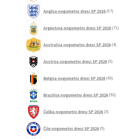
strani
57
Anglija nogometni dresi SP 2026
57
izdelkov
izdelka
71
Argentina nogometni dresi SP 2026
71
izdelkov
4
Avstralija nogometni dresi SP 2026
4
izdelki
5
Avstrija nogometni dresi SP 2026
5
izdelkov
43
Belgija nogometni dresi SP 2026
43
izdelkov
92
Brazilija nogometni dresi SP 2026
92
izdelkov
3
Češka nogometni dresi SP 2026
3
izdelki
5
Čile nogometni dresi SP 2026
5
izdelkov