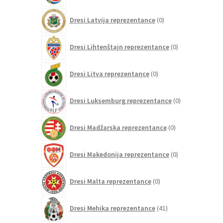
0
Dresi Latvija reprezentance
0
izdelkov
0
Dresi Lihtenštajn reprezentance
0
izdelkov
0
Dresi Litva reprezentance
0
izdelkov
0
Dresi Luksemburg reprezentance
0
izdelkov
0
Dresi Madžarska reprezentance
0
izdelkov
0
Dresi Makedonija reprezentance
0
izdelkov
0
Dresi Malta reprezentance
0
izdelkov
41
Dresi Mehika reprezentance
41
izdelkov