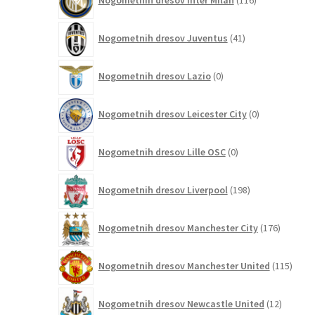
Nogometnih dresov Inter Milan
116
izdelkov
41
Nogometnih dresov Juventus
41
izdelkov
0
Nogometnih dresov Lazio
0
izdelkov
0
Nogometnih dresov Leicester City
0
izdelkov
0
Nogometnih dresov Lille OSC
0
izdelkov
198
Nogometnih dresov Liverpool
198
izdelkov
176
Nogometnih dresov Manchester City
176
izdelkov
115
Nogometnih dresov Manchester United
115
izdel
12
Nogometnih dresov Newcastle United
12
izdelkov