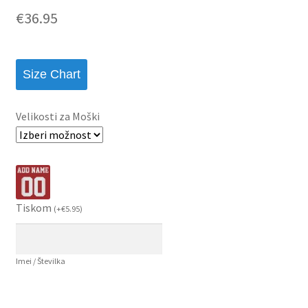
€
36.95
Size Chart
Velikosti za Moški
Tiskom
(
+
€
5.95
)
Imei / Številka