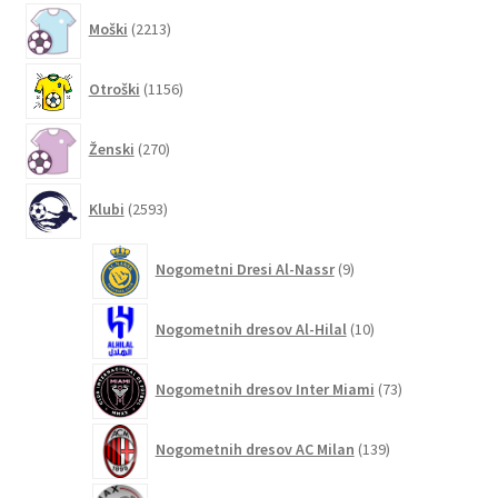
2213
Moški
2213
izdelkov
1156
Otroški
1156
izdelkov
270
Ženski
270
izdelkov
2593
Klubi
2593
izdelkov
9
Nogometni Dresi Al-Nassr
9
izdelkov
10
Nogometnih dresov Al-Hilal
10
izdelkov
73
Nogometnih dresov Inter Miami
73
izdelkov
139
Nogometnih dresov AC Milan
139
izdelkov
6