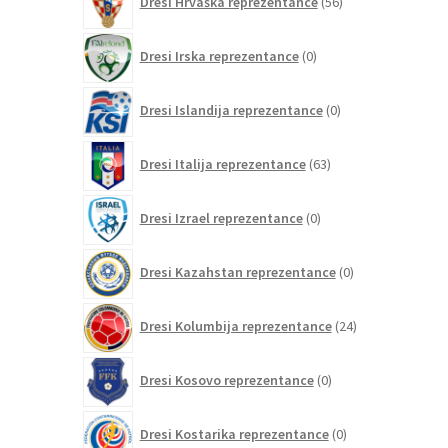
Dresi Hrvaška reprezentance
56
izdelkov
0
Dresi Irska reprezentance
0
izdelkov
0
Dresi Islandija reprezentance
0
izdelkov
63
Dresi Italija reprezentance
63
izdelkov
0
Dresi Izrael reprezentance
0
izdelkov
0
Dresi Kazahstan reprezentance
0
izdelkov
24
Dresi Kolumbija reprezentance
24
izdelkov
0
Dresi Kosovo reprezentance
0
izdelkov
0
Dresi Kostarika reprezentance
0
izdelkov