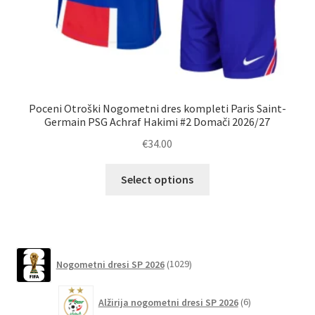
Poceni Otroški Nogometni dres kompleti Paris Saint-
K
Germain PSG Achraf Hakimi #2 Domači 2026/27
Sa
€
34.00
Ta
Select options
izdelek
ima
več
različic.
1029
Možnosti
Nogometni dresi SP 2026
1029
izdelkov
lahko
6
izberete
Alžirija nogometni dresi SP 2026
6
izdelkov
na