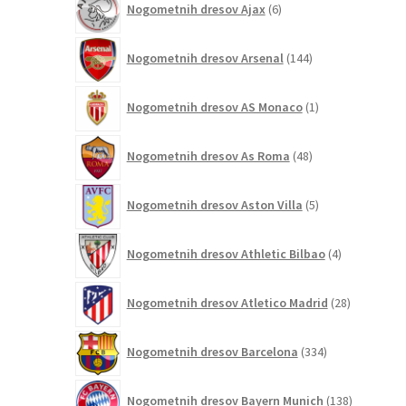
Nogometnih dresov Ajax
6
izdelkov
144
Nogometnih dresov Arsenal
144
izdelkov
1
Nogometnih dresov AS Monaco
1
izdelek
48
Nogometnih dresov As Roma
48
izdelkov
5
Nogometnih dresov Aston Villa
5
izdelkov
4
Nogometnih dresov Athletic Bilbao
4
izdelki
28
Nogometnih dresov Atletico Madrid
28
izdelkov
334
Nogometnih dresov Barcelona
334
izdelkov
138
Nogometnih dresov Bayern Munich
138