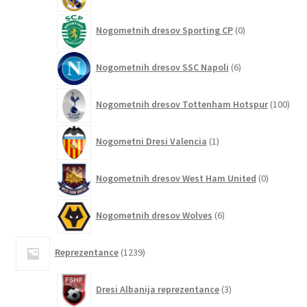
0
Nogometnih dresov Sporting CP
0
izdelkov
6
Nogometnih dresov SSC Napoli
6
izdelkov
100
Nogometnih dresov Tottenham Hotspur
100
izde
1
Nogometni Dresi Valencia
1
izdelek
0
Nogometnih dresov West Ham United
0
izdelkov
6
Nogometnih dresov Wolves
6
izdelkov
1239
Reprezentance
1239
izdelkov
3
Dresi Albanija reprezentance
3
izdelki