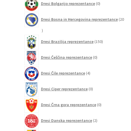
Dresi Bolgarijo reprezentance
0
izdelkov
Dresi Bosna in Hercegovina reprezentance
20
20
izdelkov
150
Dresi Brazilija reprezentance
150
izdelkov
0
Dresi Češčina reprezentance
0
izdelkov
4
Dresi Čile reprezentance
4
izdelki
0
Dresi Ciper reprezentance
0
izdelkov
0
Dresi Črna gora reprezentance
0
izdelkov
2
Dresi Danska reprezentance
2
izdelka