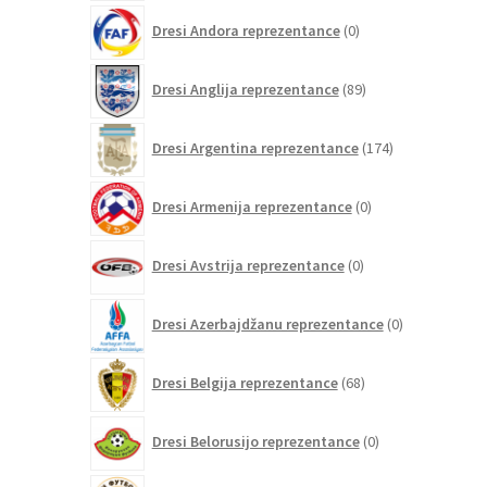
0
Dresi Andora reprezentance
0
izdelkov
89
Dresi Anglija reprezentance
89
izdelkov
174
Dresi Argentina reprezentance
174
izdelkov
0
Dresi Armenija reprezentance
0
izdelkov
0
Dresi Avstrija reprezentance
0
izdelkov
0
Dresi Azerbajdžanu reprezentance
0
izdelkov
68
Dresi Belgija reprezentance
68
izdelkov
0
Dresi Belorusijo reprezentance
0
izdelkov
0