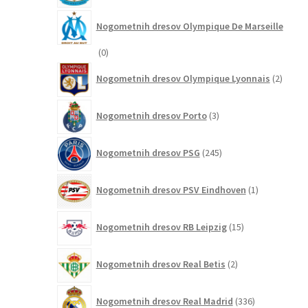
Nogometnih dresov Olympique De Marseille
0
0
izdelkov
2
Nogometnih dresov Olympique Lyonnais
2
izdelk
3
Nogometnih dresov Porto
3
izdelki
245
Nogometnih dresov PSG
245
izdelkov
1
Nogometnih dresov PSV Eindhoven
1
izdelek
15
Nogometnih dresov RB Leipzig
15
izdelkov
2
Nogometnih dresov Real Betis
2
izdelka
336
Nogometnih dresov Real Madrid
336
izdelkov