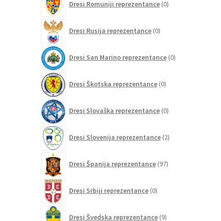
Dresi Romuniji reprezentance
0
izdelkov
0
Dresi Rusija reprezentance
0
izdelkov
0
Dresi San Marino reprezentance
0
izdelkov
0
Dresi Škotska reprezentance
0
izdelkov
0
Dresi Slovaška reprezentance
0
izdelkov
2
Dresi Slovenija reprezentance
2
izdelka
97
Dresi Španija reprezentance
97
izdelkov
0
Dresi Srbiji reprezentance
0
izdelkov
9
Dresi Švedska reprezentance
9