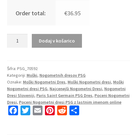
Order total:
€36.95
Moški
Dodaj v košarico
Nogometni
dresi
Paris
Saint-
Šifra:
PSG_70592
Kategoriji:
Moški
,
Nogometnih dresov PSG
Germain
Oznake:
Moški Nogometni Dres
,
Moški Nogometni dresi
,
Moški
PSG
Nogometni dresi PSG
,
Najcenejši Nogometni Dresi
,
Nogometni
Gostujoči
Dresi Sloveniji
,
Paris Saint Germain PSG Dres
,
Poceni Nogometni
2023
Dresi
,
Poceni Nogometni dresi PSG z lastnim imenom online
Kratek
Fa
T
E
Pi
R
S
Rokav
ce
wi
m
nt
e
h
+
b
tt
ai
er
d
ar
Kratke
hlače