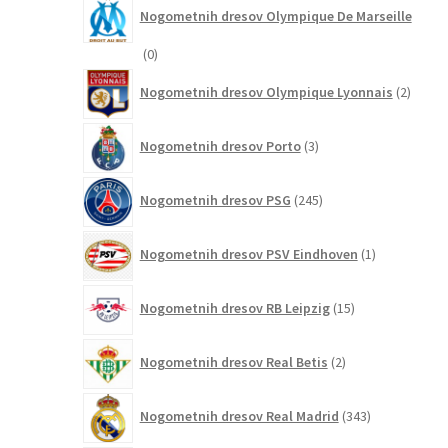
Nogometnih dresov Olympique De Marseille
0
0
izdelkov
2
Nogometnih dresov Olympique Lyonnais
2
izdelk
3
Nogometnih dresov Porto
3
izdelki
245
Nogometnih dresov PSG
245
izdelkov
1
Nogometnih dresov PSV Eindhoven
1
izdelek
15
Nogometnih dresov RB Leipzig
15
izdelkov
2
Nogometnih dresov Real Betis
2
izdelka
343
Nogometnih dresov Real Madrid
343
izdelkov