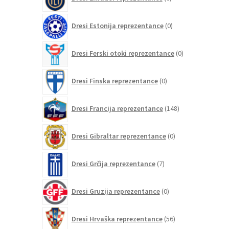
izdelkov
0
Dresi Estonija reprezentance
0
izdelkov
0
Dresi Ferski otoki reprezentance
0
izdelkov
0
Dresi Finska reprezentance
0
izdelkov
148
Dresi Francija reprezentance
148
izdelkov
0
Dresi Gibraltar reprezentance
0
izdelkov
7
Dresi Grčija reprezentance
7
izdelkov
0
Dresi Gruzija reprezentance
0
izdelkov
56
Dresi Hrvaška reprezentance
56
izdelkov