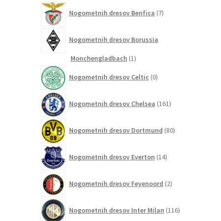
7
Nogometnih dresov Benfica
7
izdelkov
Nogometnih dresov Borussia
1
Monchengladbach
1
izdelek
0
Nogometnih dresov Celtic
0
izdelkov
161
Nogometnih dresov Chelsea
161
izdelkov
80
Nogometnih dresov Dortmund
80
izdelkov
14
Nogometnih dresov Everton
14
izdelkov
2
Nogometnih dresov Feyenoord
2
izdelka
116
Nogometnih dresov Inter Milan
116
izdelkov