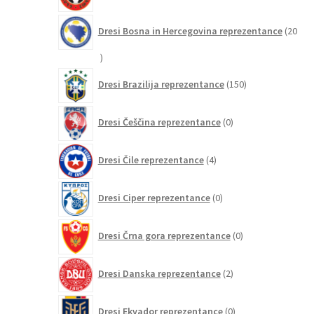
Dresi Bosna in Hercegovina reprezentance
20
20
izdelkov
150
Dresi Brazilija reprezentance
150
izdelkov
0
Dresi Češčina reprezentance
0
izdelkov
4
Dresi Čile reprezentance
4
izdelki
0
Dresi Ciper reprezentance
0
izdelkov
0
Dresi Črna gora reprezentance
0
izdelkov
2
Dresi Danska reprezentance
2
izdelka
0
Dresi Ekvador reprezentance
0