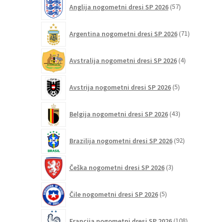
57
Anglija nogometni dresi SP 2026
57
izdelkov
izdelka
71
Argentina nogometni dresi SP 2026
71
izdelkov
4
Avstralija nogometni dresi SP 2026
4
izdelki
5
Avstrija nogometni dresi SP 2026
5
izdelkov
43
Belgija nogometni dresi SP 2026
43
izdelkov
92
Brazilija nogometni dresi SP 2026
92
izdelkov
3
Češka nogometni dresi SP 2026
3
izdelki
5
Čile nogometni dresi SP 2026
5
izdelkov
108
Francija nogometni dresi SP 2026
108