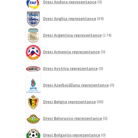
Dresi Andora reprezentance
0
izdelkov
89
Dresi Anglija reprezentance
89
izdelkov
174
Dresi Argentina reprezentance
174
izdelkov
0
Dresi Armenija reprezentance
0
izdelkov
0
Dresi Avstrija reprezentance
0
izdelkov
0
Dresi Azerbajdžanu reprezentance
0
izdelkov
68
Dresi Belgija reprezentance
68
izdelkov
0
Dresi Belorusijo reprezentance
0
izdelkov
0
Dresi Bolgarijo reprezentance
0
izdelkov