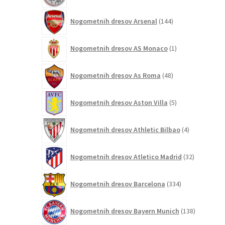
144
Nogometnih dresov Arsenal
144
izdelkov
1
Nogometnih dresov AS Monaco
1
izdelek
48
Nogometnih dresov As Roma
48
izdelkov
5
Nogometnih dresov Aston Villa
5
izdelkov
4
Nogometnih dresov Athletic Bilbao
4
izdelki
32
Nogometnih dresov Atletico Madrid
32
izdelkov
334
Nogometnih dresov Barcelona
334
izdelkov
138
Nogometnih dresov Bayern Munich
138
izdelkov