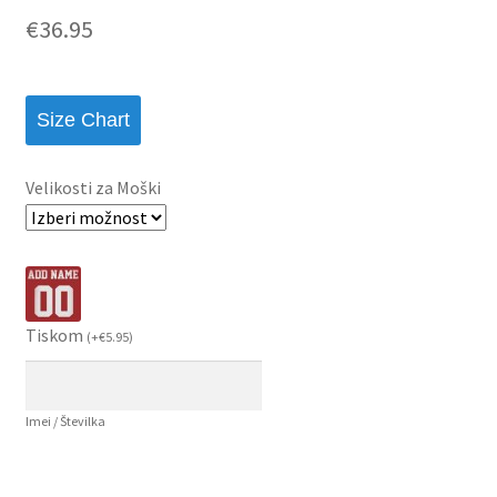
€
36.95
Size Chart
Velikosti za Moški
Tiskom
(
+
€
5.95
)
Imei / Številka