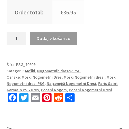
Order total:
€36.95
Moški
Dodaj v košarico
Nogometni
dresi
Paris
Saint-
Šifra:
PSG_70609
Kategoriji:
Moški
,
Nogometnih dresov PSG
Germain
Oznake:
Moški Nogometni Dres
,
Moški Nogometni dresi
,
Moški
PSG
Nogometni dresi PSG
,
Najcenejši Nogometni Dresi
,
Paris Saint
Gostujoči
Germain PSG Dres
,
Poceni Nogom
,
Poceni Nogometni Dresi
2023
Fa
T
E
Pi
R
S
Kratek
ce
wi
m
nt
e
h
Rokav
b
tt
ai
er
d
ar
+
Kratke
o
er
l
es
di
e
Opis
hlače