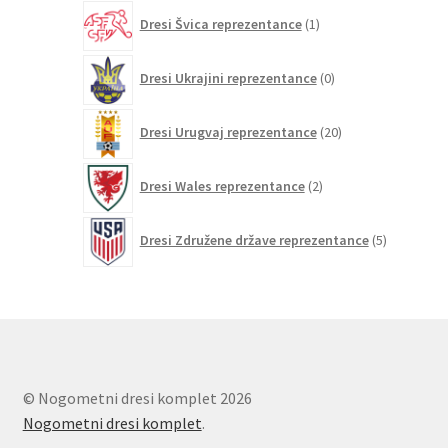
1
Dresi Švica reprezentance
1
izdelek
0
Dresi Ukrajini reprezentance
0
izdelkov
20
Dresi Urugvaj reprezentance
20
izdelkov
2
Dresi Wales reprezentance
2
izdelka
5
Dresi Združene države reprezentance
5
izdelkov
© Nogometni dresi komplet 2026
Nogometni dresi komplet
.