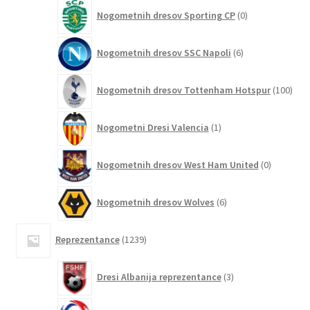
0
Nogometnih dresov Sporting CP
0
izdelkov
6
Nogometnih dresov SSC Napoli
6
izdelkov
100
Nogometnih dresov Tottenham Hotspur
100
izde
1
Nogometni Dresi Valencia
1
izdelek
0
Nogometnih dresov West Ham United
0
izdelkov
6
Nogometnih dresov Wolves
6
izdelkov
1239
Reprezentance
1239
izdelkov
3
Dresi Albanija reprezentance
3
izdelki
0