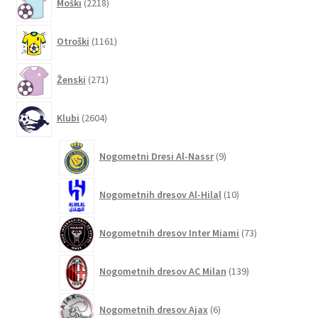
Moški
2218
izdelkov
1161
Otroški
1161
izdelkov
271
Ženski
271
izdelkov
2604
Klubi
2604
izdelki
9
Nogometni Dresi Al-Nassr
9
izdelkov
10
Nogometnih dresov Al-Hilal
10
izdelkov
73
Nogometnih dresov Inter Miami
73
izdelkov
139
Nogometnih dresov AC Milan
139
izdelkov
6
Nogometnih dresov Ajax
6
izdelkov