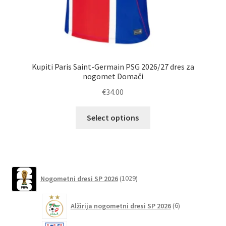
Kupiti Paris Saint-Germain PSG 2026/27 dres za
nogomet Domači
O
€
34.00
Ta
Select options
izdelek
ima
več
različic.
1029
Možnosti
Nogometni dresi SP 2026
1029
izdelkov
lahko
6
izberete
Alžirija nogometni dresi SP 2026
6
izdelkov
na
strani