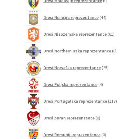
Dresi Moldavijo reprezentance
0
izdelkov
44
Dresi Nemčija reprezentance
44
izdelkov
61
Dresi Nizozemska reprezentance
61
izdelkov
0
Dresi Northern Irska reprezentance
0
izdelkov
25
Dresi Norveška reprezentance
25
izdelkov
4
Dresi Poljska reprezentance
4
izdelki
118
Dresi Portugalska reprezentance
118
izdelkov
0
Dresi puran reprezentance
0
izdelkov
0
Dresi Romuniji reprezentance
0
izdelkov