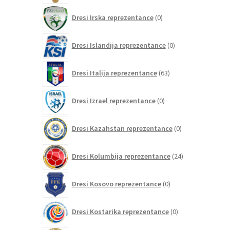
0
Dresi Irska reprezentance
0
izdelkov
0
Dresi Islandija reprezentance
0
izdelkov
63
Dresi Italija reprezentance
63
izdelkov
0
Dresi Izrael reprezentance
0
izdelkov
0
Dresi Kazahstan reprezentance
0
izdelkov
24
Dresi Kolumbija reprezentance
24
izdelkov
0
Dresi Kosovo reprezentance
0
izdelkov
0
Dresi Kostarika reprezentance
0
izdelkov