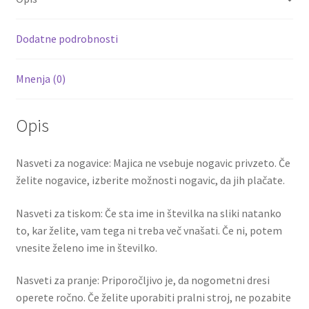
o
t
t
DONNARUMMA
k
99
Dodatne podrobnosti
količina
Mnenja (0)
Opis
Nasveti za nogavice: Majica ne vsebuje nogavic privzeto. Če
želite nogavice, izberite možnosti nogavic, da jih plačate.
Nasveti za tiskom: Če sta ime in številka na sliki natanko
to, kar želite, vam tega ni treba več vnašati. Če ni, potem
vnesite želeno ime in številko.
Nasveti za pranje: Priporočljivo je, da nogometni dresi
operete ročno. Če želite uporabiti pralni stroj, ne pozabite