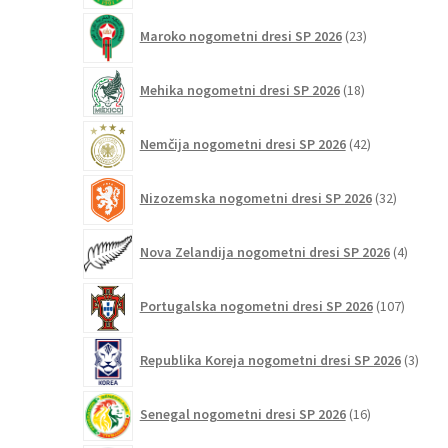
23
Maroko nogometni dresi SP 2026
23
izdelkov
18
Mehika nogometni dresi SP 2026
18
izdelkov
42
Nemčija nogometni dresi SP 2026
42
izdelkov
32
Nizozemska nogometni dresi SP 2026
32
izdelkov
4
Nova Zelandija nogometni dresi SP 2026
4
izdelki
107
Portugalska nogometni dresi SP 2026
107
izdelko
3
Republika Koreja nogometni dresi SP 2026
3
izdelk
16
Senegal nogometni dresi SP 2026
16
izdelkov