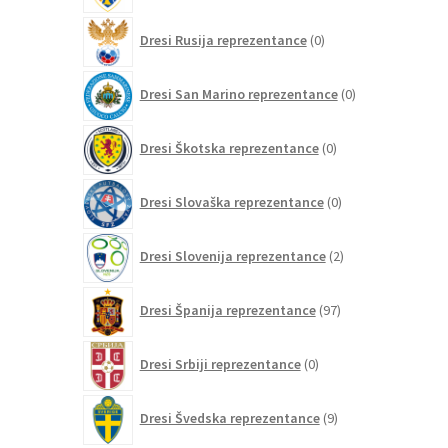
0
Dresi Rusija reprezentance
0
izdelkov
0
Dresi San Marino reprezentance
0
izdelkov
0
Dresi Škotska reprezentance
0
izdelkov
0
Dresi Slovaška reprezentance
0
izdelkov
2
Dresi Slovenija reprezentance
2
izdelka
97
Dresi Španija reprezentance
97
izdelkov
0
Dresi Srbiji reprezentance
0
izdelkov
9
Dresi Švedska reprezentance
9
izdelkov