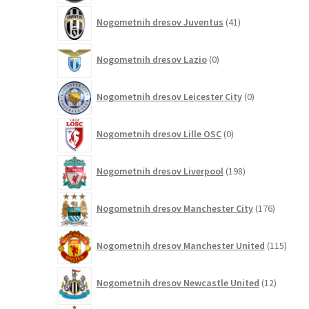
41
Nogometnih dresov Juventus
41
izdelkov
0
Nogometnih dresov Lazio
0
izdelkov
0
Nogometnih dresov Leicester City
0
izdelkov
0
Nogometnih dresov Lille OSC
0
izdelkov
198
Nogometnih dresov Liverpool
198
izdelkov
176
Nogometnih dresov Manchester City
176
izdelkov
115
Nogometnih dresov Manchester United
115
izdel
12
Nogometnih dresov Newcastle United
12
izdelkov