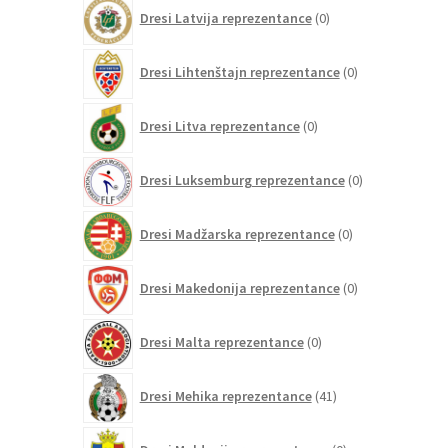
0
Dresi Latvija reprezentance
0
izdelkov
0
Dresi Lihtenštajn reprezentance
0
izdelkov
0
Dresi Litva reprezentance
0
izdelkov
0
Dresi Luksemburg reprezentance
0
izdelkov
0
Dresi Madžarska reprezentance
0
izdelkov
0
Dresi Makedonija reprezentance
0
izdelkov
0
Dresi Malta reprezentance
0
izdelkov
41
Dresi Mehika reprezentance
41
izdelkov
0