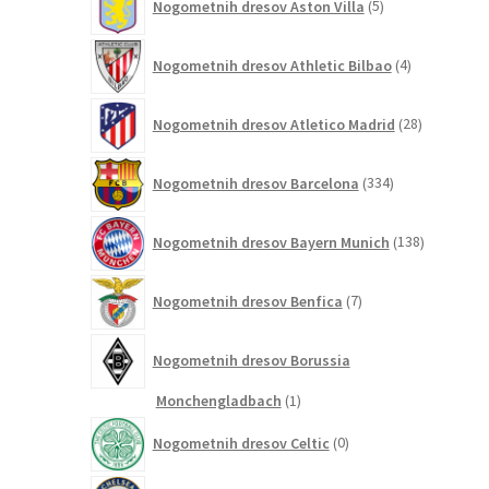
Nogometnih dresov Aston Villa
5
izdelkov
4
Nogometnih dresov Athletic Bilbao
4
izdelki
28
Nogometnih dresov Atletico Madrid
28
izdelkov
334
Nogometnih dresov Barcelona
334
izdelkov
138
Nogometnih dresov Bayern Munich
138
izdelkov
7
Nogometnih dresov Benfica
7
izdelkov
Nogometnih dresov Borussia
1
Monchengladbach
1
izdelek
0
Nogometnih dresov Celtic
0
izdelkov
161