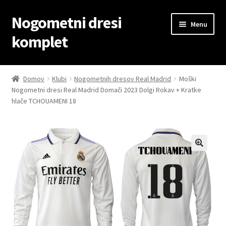
Nogometni dresi
Skip
Skip
Menu
to
to
komplet
navigation
content
Domov
Domov
Klubi
Nogometnih dresov Real Madrid
Moški
Nogometni dresi Real Madrid Domači 2023 Dolgi Rokav + Kratke
Blog
hlače TCHOUAMENI 18
Kontaktiraj nas
Košarica
Moj račun
Trgovina
Zaključek nakupa