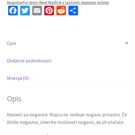
Nogometni dresi Real Madrid z lastnim imenom online
Rokav
Fa
T
E
Pi
R
S
+
ce
wi
m
nt
e
h
Kratke
b
tt
ai
er
d
ar
hlače
TCHOUAMENI
o
er
l
es
di
e
Opis
18
o
t
t
količina
k
Dodatne podrobnosti
Mnenja (0)
Opis
Nasveti za nogavice: Majica ne vsebuje nogavic privzeto. Če
želite nogavice, izberite možnosti nogavic, da jih plačate.