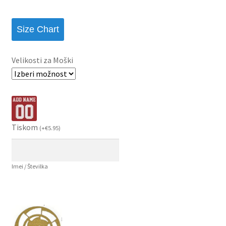
Size Chart
Velikosti za Moški
Tiskom
(
+
€
5.95
)
Imei / Številka