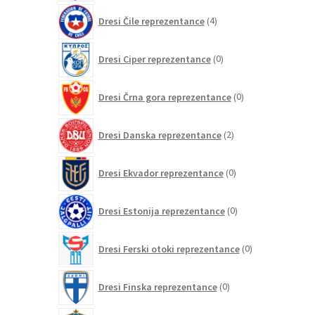
4
Dresi Čile reprezentance
4
izdelki
0
Dresi Ciper reprezentance
0
izdelkov
0
Dresi Črna gora reprezentance
0
izdelkov
2
Dresi Danska reprezentance
2
izdelka
0
Dresi Ekvador reprezentance
0
izdelkov
0
Dresi Estonija reprezentance
0
izdelkov
0
Dresi Ferski otoki reprezentance
0
izdelkov
0
Dresi Finska reprezentance
0
izdelkov