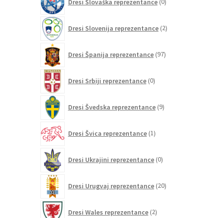
Dresi Slovaška reprezentance
0
izdelkov
2
Dresi Slovenija reprezentance
2
izdelka
97
Dresi Španija reprezentance
97
izdelkov
0
Dresi Srbiji reprezentance
0
izdelkov
9
Dresi Švedska reprezentance
9
izdelkov
1
Dresi Švica reprezentance
1
izdelek
0
Dresi Ukrajini reprezentance
0
izdelkov
20
Dresi Urugvaj reprezentance
20
izdelkov
2
Dresi Wales reprezentance
2
izdelka