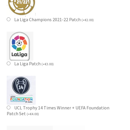
La Liga Champions 2021-22 Patch
(
+
€
2.00
)
La Liga Patch
(
+
€
3.00
)
UCL Trophy 14 Times Winner + UEFA Foundation
Patch Set
(
+
€
4.00
)