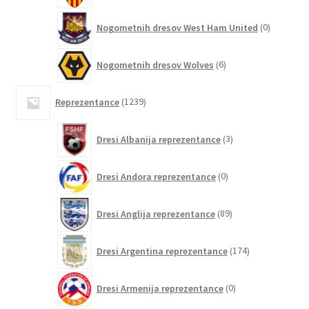
0
Nogometnih dresov West Ham United
0
izdelkov
6
Nogometnih dresov Wolves
6
izdelkov
1239
Reprezentance
1239
izdelkov
3
Dresi Albanija reprezentance
3
izdelki
0
Dresi Andora reprezentance
0
izdelkov
89
Dresi Anglija reprezentance
89
izdelkov
174
Dresi Argentina reprezentance
174
izdelkov
0
Dresi Armenija reprezentance
0
izdelkov