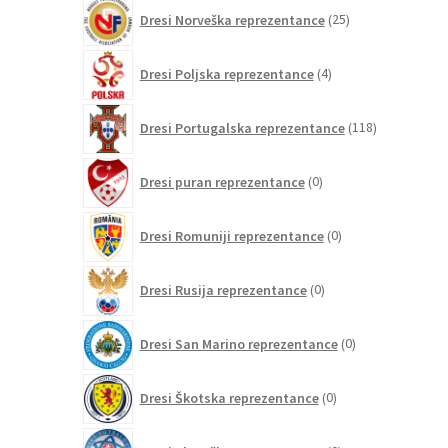
25
Dresi Norveška reprezentance
25
izdelkov
4
Dresi Poljska reprezentance
4
izdelki
118
Dresi Portugalska reprezentance
118
izdelkov
0
Dresi puran reprezentance
0
izdelkov
0
Dresi Romuniji reprezentance
0
izdelkov
0
Dresi Rusija reprezentance
0
izdelkov
0
Dresi San Marino reprezentance
0
izdelkov
0
Dresi Škotska reprezentance
0
izdelkov
0