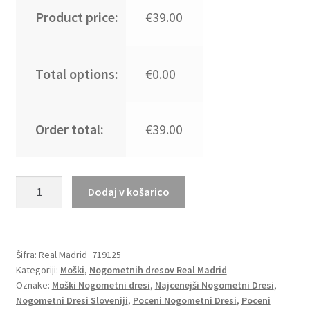
Product price:
€39.00
Total options:
€0.00
Order total:
€39.00
Moški
Dodaj v košarico
Nogometni
dresi
Real
Madrid
Šifra:
Real Madrid_719125
Kategoriji:
Moški
,
Nogometnih dresov Real Madrid
Domači
Oznake:
Moški Nogometni dresi
,
Najcenejši Nogometni Dresi
,
2023
Nogometni Dresi Sloveniji
,
Poceni Nogometni Dresi
,
Poceni
Dolgi