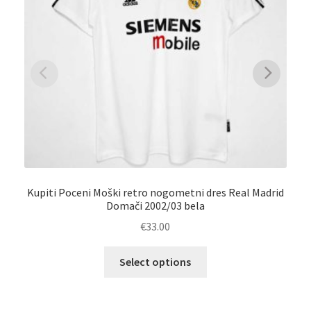
Kupiti Poceni Moški retro nogometni dres Real Madrid
Domači 2002/03 bela
€
33.00
Ta
Select options
izdelek
Na
ima
več