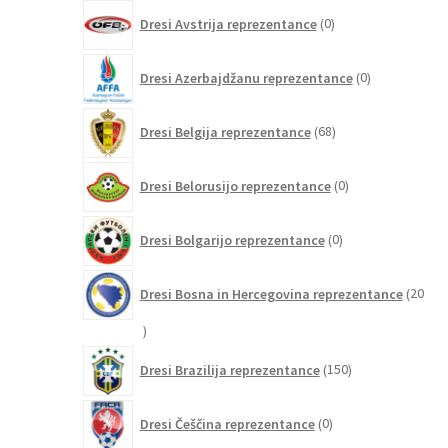
0
Dresi Avstrija reprezentance
0
izdelkov
0
Dresi Azerbajdžanu reprezentance
0
izdelkov
68
Dresi Belgija reprezentance
68
izdelkov
0
Dresi Belorusijo reprezentance
0
izdelkov
0
Dresi Bolgarijo reprezentance
0
izdelkov
Dresi Bosna in Hercegovina reprezentance
20
20
izdelkov
150
Dresi Brazilija reprezentance
150
izdelkov
0
Dresi Češčina reprezentance
0
izdelkov