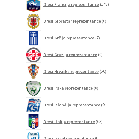
148
Dresi Francija reprezentance
148
izdelkov
0
Dresi Gibraltar reprezentance
0
izdelkov
7
Dresi Grčija reprezentance
7
izdelkov
0
Dresi Gruzija reprezentance
0
izdelkov
56
Dresi Hrvaška reprezentance
56
izdelkov
0
Dresi Irska reprezentance
0
izdelkov
0
Dresi Islandija reprezentance
0
izdelkov
63
Dresi Italija reprezentance
63
izdelkov
0
Dresi Izrael reprezentance
0