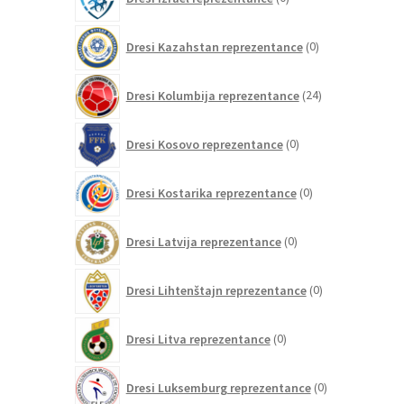
izdelkov
0
Dresi Kazahstan reprezentance
0
izdelkov
24
Dresi Kolumbija reprezentance
24
izdelkov
0
Dresi Kosovo reprezentance
0
izdelkov
0
Dresi Kostarika reprezentance
0
izdelkov
0
Dresi Latvija reprezentance
0
izdelkov
0
Dresi Lihtenštajn reprezentance
0
izdelkov
0
Dresi Litva reprezentance
0
izdelkov
0
Dresi Luksemburg reprezentance
0
izdelkov