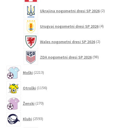
2
Ukrajina nogometni dresi SP 2026
2
izdelka
4
Urugvaj nogometni dresi SP 2026
4
izdelki
2
Wales nogometni dresi SP 2026
2
izdelka
98
ZDA nogometni dresi SP 2026
98
izdelkov
2213
Moški
2213
izdelkov
1156
Otroški
1156
izdelkov
270
Ženski
270
izdelkov
2593
Klubi
2593
izdelkov