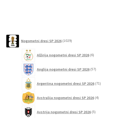
različic.
Možnosti
lahko
izberete
na
1029
strani
Nogometni dresi SP 2026
1029
izdelkov
izdelka
6
Alžirija nogometni dresi SP 2026
6
izdelkov
57
Anglija nogometni dresi SP 2026
57
izdelkov
71
Argentina nogometni dresi SP 2026
71
izdelkov
4
Avstralija nogometni dresi SP 2026
4
izdelki
5
Avstrija nogometni dresi SP 2026
5
izdelkov