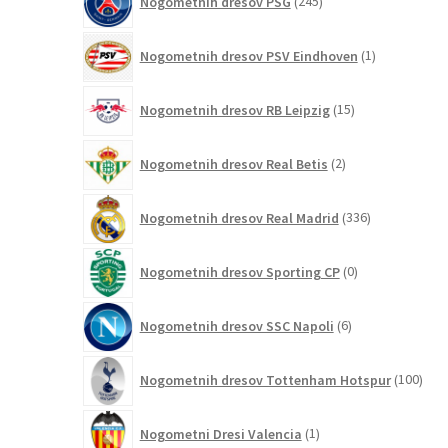
Nogometnih dresov PSG
245
izdelkov
1
Nogometnih dresov PSV Eindhoven
1
izdelek
15
Nogometnih dresov RB Leipzig
15
izdelkov
2
Nogometnih dresov Real Betis
2
izdelka
336
Nogometnih dresov Real Madrid
336
izdelkov
0
Nogometnih dresov Sporting CP
0
izdelkov
6
Nogometnih dresov SSC Napoli
6
izdelkov
100
Nogometnih dresov Tottenham Hotspur
100
izde
1
Nogometni Dresi Valencia
1
izdelek