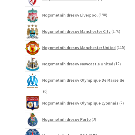
izdelkov
198
Nogometnih dresov Liverpool
198
izdelkov
176
Nogometnih dresov Manchester City
176
izdelkov
115
Nogometnih dresov Manchester United
115
izdel
12
Nogometnih dresov Newcastle United
12
izdelkov
Nogometnih dresov Olympique De Marseille
0
0
izdelkov
2
Nogometnih dresov Olympique Lyonnais
2
izdelk
3
Nogometnih dresov Porto
3
izdelki
245