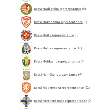
0
Dresi Madžarska reprezentance
0
izdelkov
0
Dresi Makedonija reprezentance
0
izdelkov
0
Dresi Malta reprezentance
0
izdelkov
41
Dresi Mehika reprezentance
41
izdelkov
0
Dresi Moldavijo reprezentance
0
izdelkov
44
Dresi Nemčija reprezentance
44
izdelkov
61
Dresi Nizozemska reprezentance
61
izdelkov
0
Dresi Northern Irska reprezentance
0
izdelkov