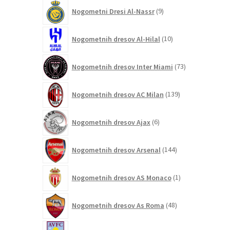
9
Nogometni Dresi Al-Nassr
9
izdelkov
10
Nogometnih dresov Al-Hilal
10
izdelkov
73
Nogometnih dresov Inter Miami
73
izdelkov
139
Nogometnih dresov AC Milan
139
izdelkov
6
Nogometnih dresov Ajax
6
izdelkov
144
Nogometnih dresov Arsenal
144
izdelkov
1
Nogometnih dresov AS Monaco
1
izdelek
48
Nogometnih dresov As Roma
48
izdelkov
5