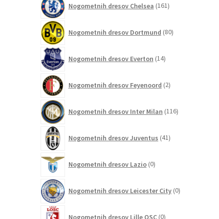
Nogometnih dresov Chelsea
161
izdelkov
80
Nogometnih dresov Dortmund
80
izdelkov
14
Nogometnih dresov Everton
14
izdelkov
2
Nogometnih dresov Feyenoord
2
izdelka
116
Nogometnih dresov Inter Milan
116
izdelkov
41
Nogometnih dresov Juventus
41
izdelkov
0
Nogometnih dresov Lazio
0
izdelkov
0
Nogometnih dresov Leicester City
0
izdelkov
0
Nogometnih dresov Lille OSC
0