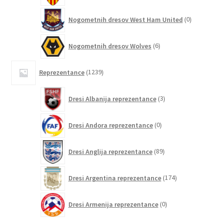
0
Nogometnih dresov West Ham United
0
izdelkov
6
Nogometnih dresov Wolves
6
izdelkov
1239
Reprezentance
1239
izdelkov
3
Dresi Albanija reprezentance
3
izdelki
0
Dresi Andora reprezentance
0
izdelkov
89
Dresi Anglija reprezentance
89
izdelkov
174
Dresi Argentina reprezentance
174
izdelkov
0
Dresi Armenija reprezentance
0
izdelkov