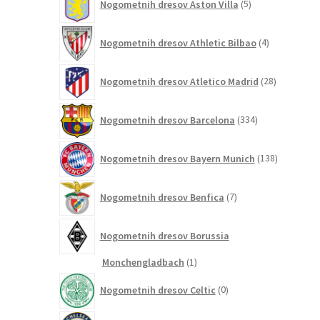
Nogometnih dresov Aston Villa
5
izdelkov
4
Nogometnih dresov Athletic Bilbao
4
izdelki
28
Nogometnih dresov Atletico Madrid
28
izdelkov
334
Nogometnih dresov Barcelona
334
izdelkov
138
Nogometnih dresov Bayern Munich
138
izdelkov
7
Nogometnih dresov Benfica
7
izdelkov
Nogometnih dresov Borussia
1
Monchengladbach
1
izdelek
0
Nogometnih dresov Celtic
0
izdelkov
161