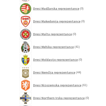
0
Dresi Madžarska reprezentance
0
izdelkov
0
Dresi Makedonija reprezentance
0
izdelkov
0
Dresi Malta reprezentance
0
izdelkov
41
Dresi Mehika reprezentance
41
izdelkov
0
Dresi Moldavijo reprezentance
0
izdelkov
44
Dresi Nemčija reprezentance
44
izdelkov
61
Dresi Nizozemska reprezentance
61
izdelkov
0
Dresi Northern Irska reprezentance
0
izdelkov