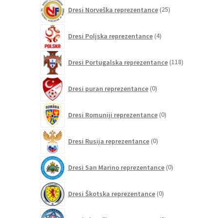
25
Dresi Norveška reprezentance
25
izdelkov
4
Dresi Poljska reprezentance
4
izdelki
118
Dresi Portugalska reprezentance
118
izdelkov
0
Dresi puran reprezentance
0
izdelkov
0
Dresi Romuniji reprezentance
0
izdelkov
0
Dresi Rusija reprezentance
0
izdelkov
0
Dresi San Marino reprezentance
0
izdelkov
0
Dresi Škotska reprezentance
0
izdelkov
0