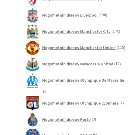
izdelkov
198
Nogometnih dresov Liverpool
198
izdelkov
176
Nogometnih dresov Manchester City
176
izdelkov
115
Nogometnih dresov Manchester United
115
izdel
12
Nogometnih dresov Newcastle United
12
izdelkov
Nogometnih dresov Olympique De Marseille
0
0
izdelkov
2
Nogometnih dresov Olympique Lyonnais
2
izdelk
3
Nogometnih dresov Porto
3
izdelki
245