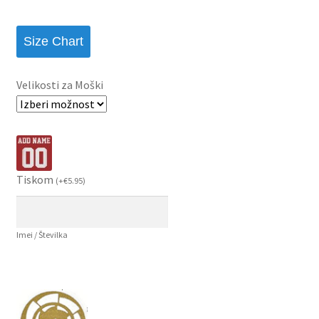
Size Chart
Velikosti za Moški
Tiskom
(
+
€
5.95
)
Imei / Številka