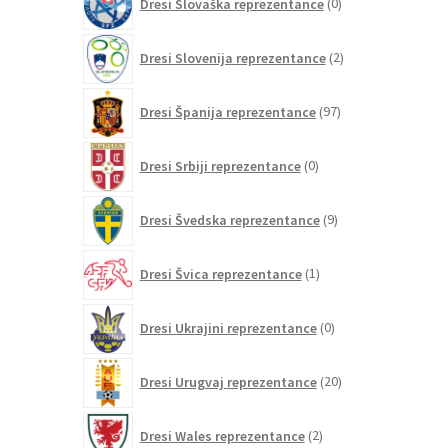
Dresi Slovaška reprezentance
0
izdelkov
2
Dresi Slovenija reprezentance
2
izdelka
97
Dresi Španija reprezentance
97
izdelkov
0
Dresi Srbiji reprezentance
0
izdelkov
9
Dresi Švedska reprezentance
9
izdelkov
1
Dresi Švica reprezentance
1
izdelek
0
Dresi Ukrajini reprezentance
0
izdelkov
20
Dresi Urugvaj reprezentance
20
izdelkov
2
Dresi Wales reprezentance
2
izdelka