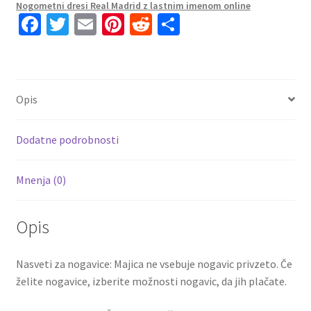
Nogometni dresi Real Madrid z lastnim imenom online
Rokav
Fa
T
E
Pi
R
S
+
ce
wi
m
nt
e
h
Kratke
b
tt
ai
er
d
ar
hlače
BENZEMA
o
er
l
es
di
e
Opis
9
o
t
t
količina
k
Dodatne podrobnosti
Mnenja (0)
Opis
Nasveti za nogavice: Majica ne vsebuje nogavic privzeto. Če
želite nogavice, izberite možnosti nogavic, da jih plačate.