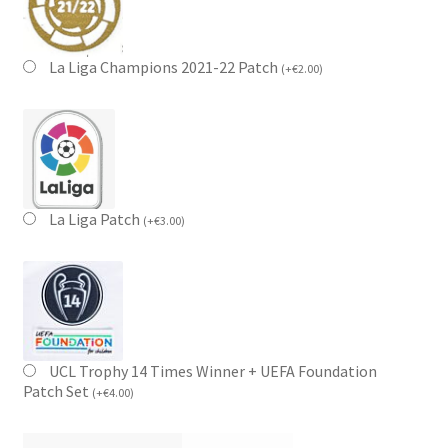
La Liga Champions 2021-22 Patch
(
+
€
2.00
)
La Liga Patch
(
+
€
3.00
)
UCL Trophy 14 Times Winner + UEFA Foundation
Patch Set
(
+
€
4.00
)