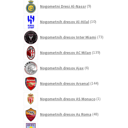
9
Nogometni Dresi Al-Nassr
9
izdelkov
10
Nogometnih dresov Al-Hilal
10
izdelkov
73
Nogometnih dresov Inter Miami
73
izdelkov
139
Nogometnih dresov AC Milan
139
izdelkov
6
Nogometnih dresov Ajax
6
izdelkov
144
Nogometnih dresov Arsenal
144
izdelkov
1
Nogometnih dresov AS Monaco
1
izdelek
48
Nogometnih dresov As Roma
48
izdelkov
5