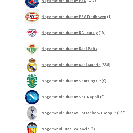
Nogometnih dresov PSG
245
izdelkov
1
Nogometnih dresov PSV Eindhoven
1
izdelek
15
Nogometnih dresov RB Leipzig
15
izdelkov
2
Nogometnih dresov Real Betis
2
izdelka
336
Nogometnih dresov Real Madrid
336
izdelkov
0
Nogometnih dresov Sporting CP
0
izdelkov
6
Nogometnih dresov SSC Napoli
6
izdelkov
100
Nogometnih dresov Tottenham Hotspur
100
izde
1
Nogometni Dresi Valencia
1
izdelek