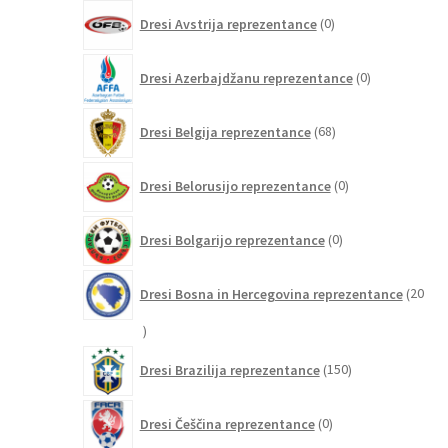
0
Dresi Avstrija reprezentance
0
izdelkov
0
Dresi Azerbajdžanu reprezentance
0
izdelkov
68
Dresi Belgija reprezentance
68
izdelkov
0
Dresi Belorusijo reprezentance
0
izdelkov
0
Dresi Bolgarijo reprezentance
0
izdelkov
Dresi Bosna in Hercegovina reprezentance
20
20
izdelkov
150
Dresi Brazilija reprezentance
150
izdelkov
0
Dresi Češčina reprezentance
0
izdelkov