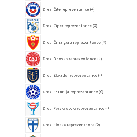
4
Dresi Čile reprezentance
4
izdelki
0
Dresi Ciper reprezentance
0
izdelkov
0
Dresi Črna gora reprezentance
0
izdelkov
2
Dresi Danska reprezentance
2
izdelka
0
Dresi Ekvador reprezentance
0
izdelkov
0
Dresi Estonija reprezentance
0
izdelkov
0
Dresi Ferski otoki reprezentance
0
izdelkov
0
Dresi Finska reprezentance
0
izdelkov