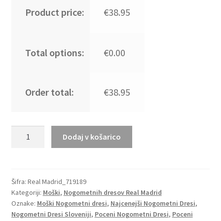
Product price:
€38.95
Total options:
€0.00
Order total:
€38.95
Moški
Dodaj v košarico
Nogometni
dresi
Real
Madrid
Šifra:
Real Madrid_719189
Kategoriji:
Moški
,
Nogometnih dresov Real Madrid
Gostujoči
Oznake:
Moški Nogometni dresi
,
Najcenejši Nogometni Dresi
,
2023
Nogometni Dresi Sloveniji
,
Poceni Nogometni Dresi
,
Poceni
Kratek