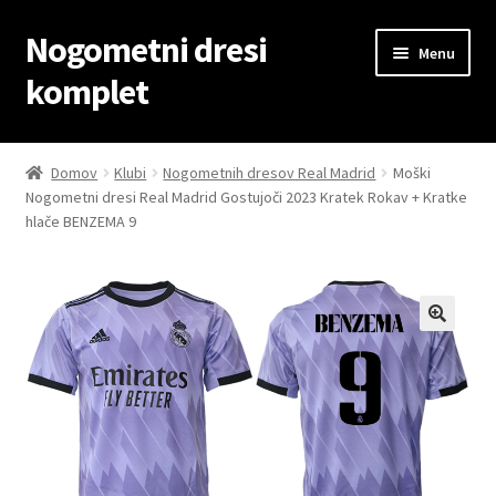
Nogometni dresi
Skip
Skip
Menu
to
to
komplet
navigation
content
Domov
Domov
Klubi
Nogometnih dresov Real Madrid
Moški
Nogometni dresi Real Madrid Gostujoči 2023 Kratek Rokav + Kratke
Blog
hlače BENZEMA 9
Kontaktiraj nas
Košarica
Moj račun
Trgovina
Zaključek nakupa