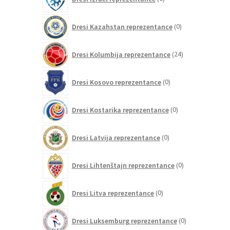
izdelkov
0
Dresi Kazahstan reprezentance
0
izdelkov
24
Dresi Kolumbija reprezentance
24
izdelkov
0
Dresi Kosovo reprezentance
0
izdelkov
0
Dresi Kostarika reprezentance
0
izdelkov
0
Dresi Latvija reprezentance
0
izdelkov
0
Dresi Lihtenštajn reprezentance
0
izdelkov
0
Dresi Litva reprezentance
0
izdelkov
0
Dresi Luksemburg reprezentance
0
izdelkov