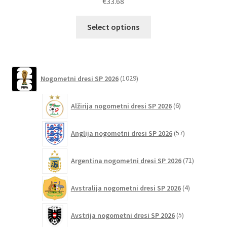
€
33.68
Ta
Select options
izdelek
ima
več
različic.
1029
Nogometni dresi SP 2026
1029
izdelkov
Možnosti
lahko
6
Alžirija nogometni dresi SP 2026
6
izberete
izdelkov
na
57
Anglija nogometni dresi SP 2026
57
strani
izdelkov
izdelka
71
Argentina nogometni dresi SP 2026
71
izdelkov
4
Avstralija nogometni dresi SP 2026
4
izdelki
5
Avstrija nogometni dresi SP 2026
5
izdelkov