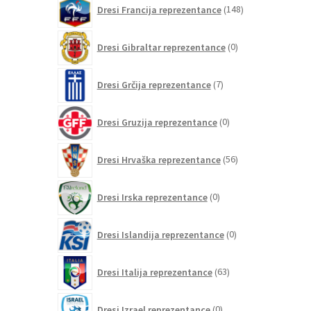
148
Dresi Francija reprezentance
148
izdelkov
0
Dresi Gibraltar reprezentance
0
izdelkov
7
Dresi Grčija reprezentance
7
izdelkov
0
Dresi Gruzija reprezentance
0
izdelkov
56
Dresi Hrvaška reprezentance
56
izdelkov
0
Dresi Irska reprezentance
0
izdelkov
0
Dresi Islandija reprezentance
0
izdelkov
63
Dresi Italija reprezentance
63
izdelkov
0
Dresi Izrael reprezentance
0