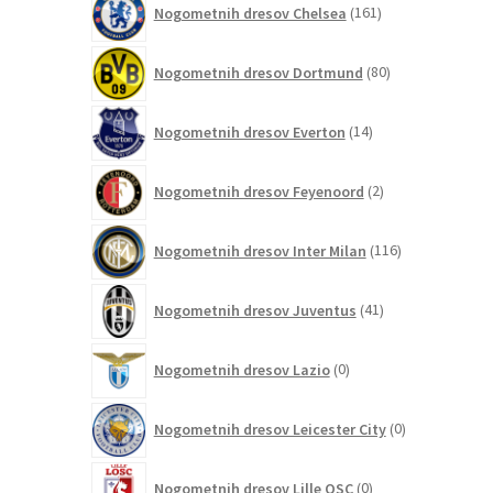
Nogometnih dresov Chelsea
161
izdelkov
80
Nogometnih dresov Dortmund
80
izdelkov
14
Nogometnih dresov Everton
14
izdelkov
2
Nogometnih dresov Feyenoord
2
izdelka
116
Nogometnih dresov Inter Milan
116
izdelkov
41
Nogometnih dresov Juventus
41
izdelkov
0
Nogometnih dresov Lazio
0
izdelkov
0
Nogometnih dresov Leicester City
0
izdelkov
0
Nogometnih dresov Lille OSC
0