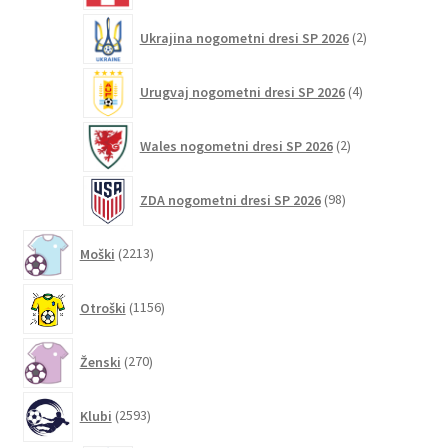
2
Ukrajina nogometni dresi SP 2026
2
izdelka
4
Urugvaj nogometni dresi SP 2026
4
izdelki
2
Wales nogometni dresi SP 2026
2
izdelka
98
ZDA nogometni dresi SP 2026
98
izdelkov
2213
Moški
2213
izdelkov
1156
Otroški
1156
izdelkov
270
Ženski
270
izdelkov
2593
Klubi
2593
izdelkov