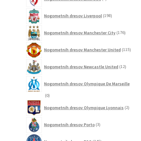
izdelkov
198
Nogometnih dresov Liverpool
198
izdelkov
176
Nogometnih dresov Manchester City
176
izdelkov
115
Nogometnih dresov Manchester United
115
izdel
12
Nogometnih dresov Newcastle United
12
izdelkov
Nogometnih dresov Olympique De Marseille
0
0
izdelkov
2
Nogometnih dresov Olympique Lyonnais
2
izdelk
3
Nogometnih dresov Porto
3
izdelki
245