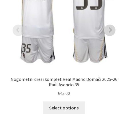
Nogometni dresi komplet Real Madrid Domači 2025-26
Na
Raúl Asencio 35
€
43.00
Ta
Select options
izdelek
ima
več