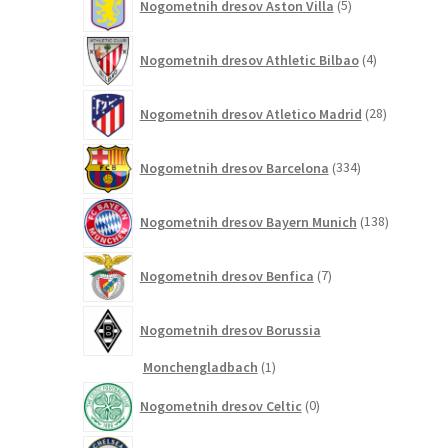
Nogometnih dresov Aston Villa
5
izdelkov
4
Nogometnih dresov Athletic Bilbao
4
izdelki
28
Nogometnih dresov Atletico Madrid
28
izdelkov
334
Nogometnih dresov Barcelona
334
izdelkov
138
Nogometnih dresov Bayern Munich
138
izdelkov
7
Nogometnih dresov Benfica
7
izdelkov
Nogometnih dresov Borussia
1
Monchengladbach
1
izdelek
0
Nogometnih dresov Celtic
0
izdelkov
161