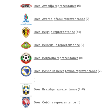
0
Dresi Avstrija reprezentance
0
izdelkov
0
Dresi Azerbajdžanu reprezentance
0
izdelkov
68
Dresi Belgija reprezentance
68
izdelkov
0
Dresi Belorusijo reprezentance
0
izdelkov
0
Dresi Bolgarijo reprezentance
0
izdelkov
Dresi Bosna in Hercegovina reprezentance
20
20
izdelkov
150
Dresi Brazilija reprezentance
150
izdelkov
0
Dresi Češčina reprezentance
0
izdelkov