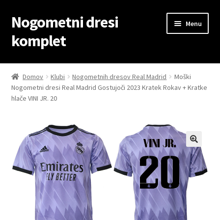
Nogometni dresi
Skip
Skip
Menu
to
to
komplet
navigation
content
Domov
Domov
Klubi
Nogometnih dresov Real Madrid
Moški
Nogometni dresi Real Madrid Gostujoči 2023 Kratek Rokav + Kratke
Blog
hlače VINI JR. 20
Kontaktiraj nas
Košarica
Moj račun
Trgovina
Zaključek nakupa