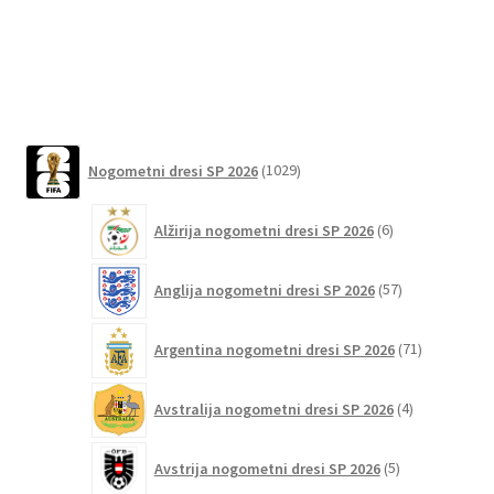
različic.
Možnosti
lahko
izberete
na
1029
strani
Nogometni dresi SP 2026
1029
izdelkov
izdelka
6
Alžirija nogometni dresi SP 2026
6
izdelkov
57
Anglija nogometni dresi SP 2026
57
izdelkov
71
Argentina nogometni dresi SP 2026
71
izdelkov
4
Avstralija nogometni dresi SP 2026
4
izdelki
5
Avstrija nogometni dresi SP 2026
5
izdelkov