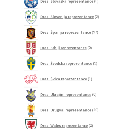
Dresi Slovaška reprezentance
0
izdelkov
2
Dresi Slovenija reprezentance
2
izdelka
97
Dresi Španija reprezentance
97
izdelkov
0
Dresi Srbiji reprezentance
0
izdelkov
9
Dresi Švedska reprezentance
9
izdelkov
1
Dresi Švica reprezentance
1
izdelek
0
Dresi Ukrajini reprezentance
0
izdelkov
20
Dresi Urugvaj reprezentance
20
izdelkov
2
Dresi Wales reprezentance
2
izdelka