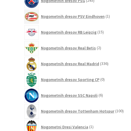
Nogometnih dresov PSG
245
izdelkov
1
Nogometnih dresov PSV Eindhoven
1
izdelek
15
Nogometnih dresov RB Leipzig
15
izdelkov
2
Nogometnih dresov Real Betis
2
izdelka
336
Nogometnih dresov Real Madrid
336
izdelkov
0
Nogometnih dresov Sporting CP
0
izdelkov
6
Nogometnih dresov SSC Napoli
6
izdelkov
100
Nogometnih dresov Tottenham Hotspur
100
izde
1
Nogometni Dresi Valencia
1
izdelek