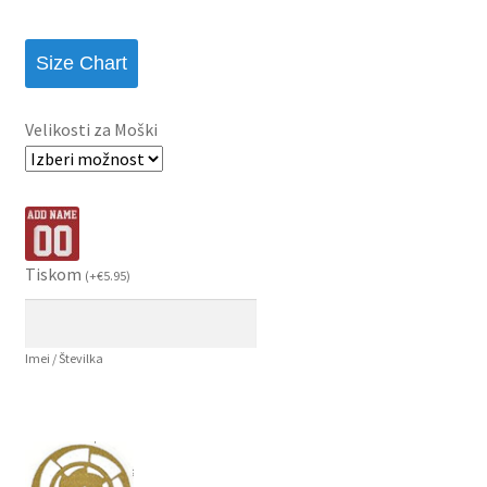
Size Chart
Velikosti za Moški
Tiskom
(
+
€
5.95
)
Imei / Številka