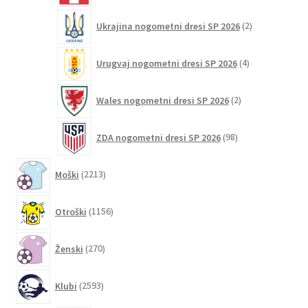
2
Ukrajina nogometni dresi SP 2026
2
izdelka
4
Urugvaj nogometni dresi SP 2026
4
izdelki
2
Wales nogometni dresi SP 2026
2
izdelka
98
ZDA nogometni dresi SP 2026
98
izdelkov
2213
Moški
2213
izdelkov
1156
Otroški
1156
izdelkov
270
Ženski
270
izdelkov
2593
Klubi
2593
izdelkov