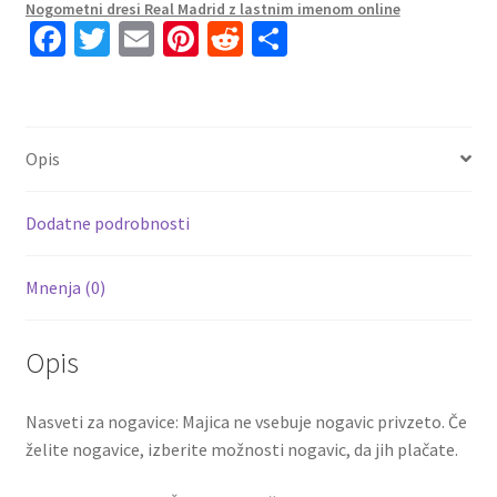
Nogometni dresi Real Madrid z lastnim imenom online
Rokav
Fa
T
E
Pi
R
S
+
ce
wi
m
nt
e
h
Kratke
b
tt
ai
er
d
ar
hlače
VINI
o
er
l
es
di
e
Opis
JR.
o
t
t
20
k
količina
Dodatne podrobnosti
Mnenja (0)
Opis
Nasveti za nogavice: Majica ne vsebuje nogavic privzeto. Če
želite nogavice, izberite možnosti nogavic, da jih plačate.