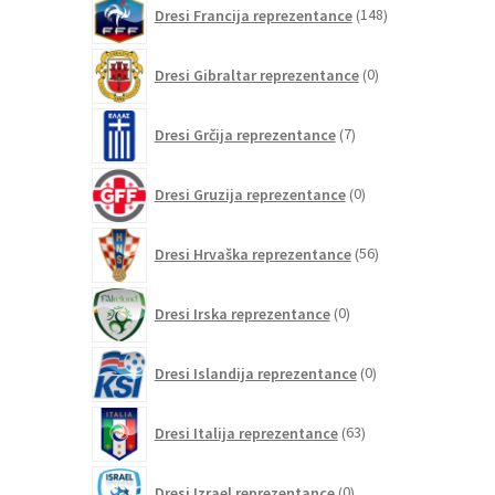
148
Dresi Francija reprezentance
148
izdelkov
0
Dresi Gibraltar reprezentance
0
izdelkov
7
Dresi Grčija reprezentance
7
izdelkov
0
Dresi Gruzija reprezentance
0
izdelkov
56
Dresi Hrvaška reprezentance
56
izdelkov
0
Dresi Irska reprezentance
0
izdelkov
0
Dresi Islandija reprezentance
0
izdelkov
63
Dresi Italija reprezentance
63
izdelkov
0
Dresi Izrael reprezentance
0