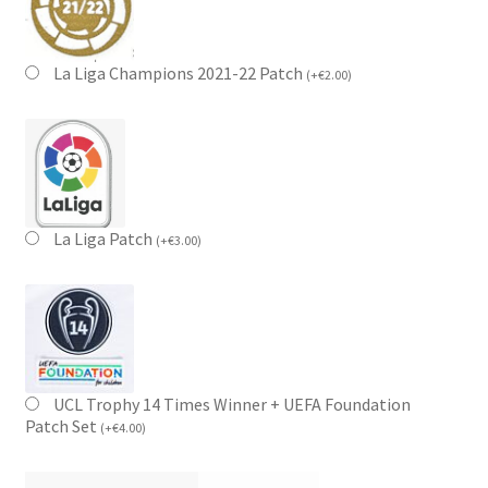
La Liga Champions 2021-22 Patch
(
+
€
2.00
)
La Liga Patch
(
+
€
3.00
)
UCL Trophy 14 Times Winner + UEFA Foundation
Patch Set
(
+
€
4.00
)