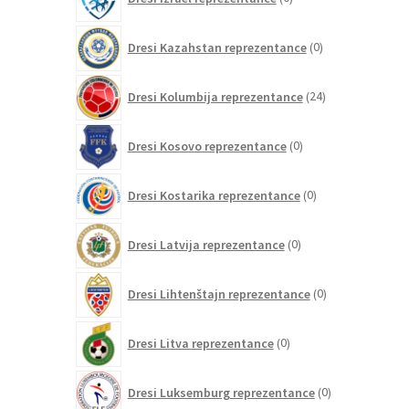
izdelkov
0
Dresi Kazahstan reprezentance
0
izdelkov
24
Dresi Kolumbija reprezentance
24
izdelkov
0
Dresi Kosovo reprezentance
0
izdelkov
0
Dresi Kostarika reprezentance
0
izdelkov
0
Dresi Latvija reprezentance
0
izdelkov
0
Dresi Lihtenštajn reprezentance
0
izdelkov
0
Dresi Litva reprezentance
0
izdelkov
0
Dresi Luksemburg reprezentance
0
izdelkov