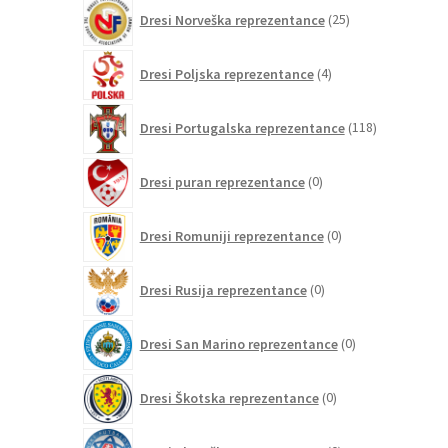
25
Dresi Norveška reprezentance
25
izdelkov
4
Dresi Poljska reprezentance
4
izdelki
118
Dresi Portugalska reprezentance
118
izdelkov
0
Dresi puran reprezentance
0
izdelkov
0
Dresi Romuniji reprezentance
0
izdelkov
0
Dresi Rusija reprezentance
0
izdelkov
0
Dresi San Marino reprezentance
0
izdelkov
0
Dresi Škotska reprezentance
0
izdelkov
0