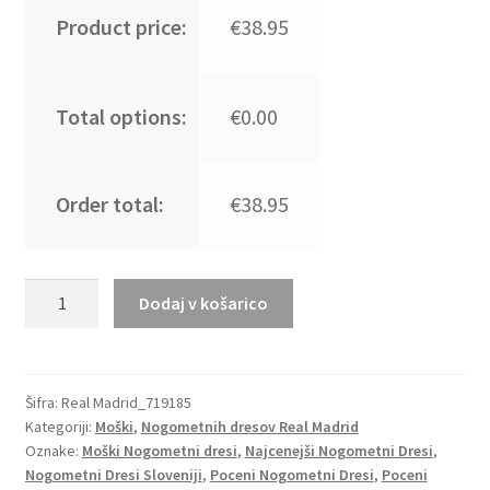
Product price:
€38.95
Total options:
€0.00
Order total:
€38.95
Moški
Dodaj v košarico
Nogometni
dresi
Real
Madrid
Šifra:
Real Madrid_719185
Kategoriji:
Moški
,
Nogometnih dresov Real Madrid
Gostujoči
Oznake:
Moški Nogometni dresi
,
Najcenejši Nogometni Dresi
,
2023
Nogometni Dresi Sloveniji
,
Poceni Nogometni Dresi
,
Poceni
Kratek