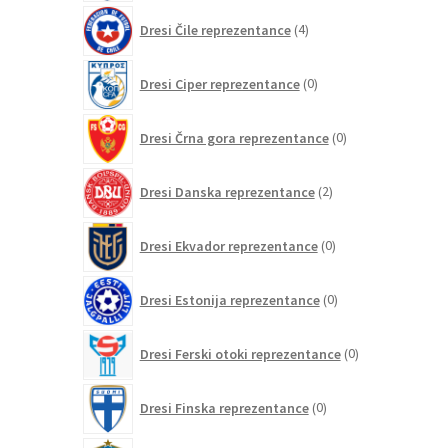
4
Dresi Čile reprezentance
4
izdelki
0
Dresi Ciper reprezentance
0
izdelkov
0
Dresi Črna gora reprezentance
0
izdelkov
2
Dresi Danska reprezentance
2
izdelka
0
Dresi Ekvador reprezentance
0
izdelkov
0
Dresi Estonija reprezentance
0
izdelkov
0
Dresi Ferski otoki reprezentance
0
izdelkov
0
Dresi Finska reprezentance
0
izdelkov