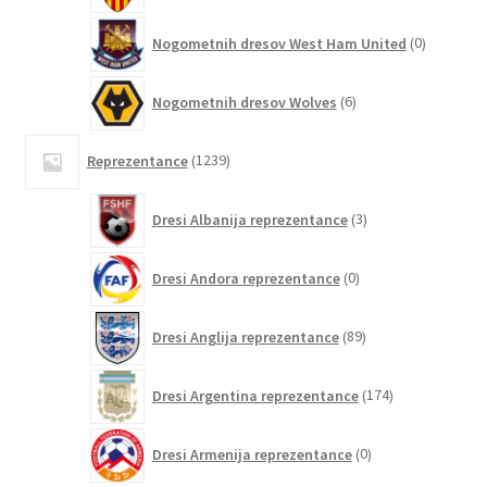
0
Nogometnih dresov West Ham United
0
izdelkov
6
Nogometnih dresov Wolves
6
izdelkov
1239
Reprezentance
1239
izdelkov
3
Dresi Albanija reprezentance
3
izdelki
0
Dresi Andora reprezentance
0
izdelkov
89
Dresi Anglija reprezentance
89
izdelkov
174
Dresi Argentina reprezentance
174
izdelkov
0
Dresi Armenija reprezentance
0
izdelkov