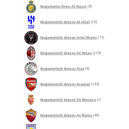
9
Nogometni Dresi Al-Nassr
9
izdelkov
10
Nogometnih dresov Al-Hilal
10
izdelkov
73
Nogometnih dresov Inter Miami
73
izdelkov
139
Nogometnih dresov AC Milan
139
izdelkov
6
Nogometnih dresov Ajax
6
izdelkov
144
Nogometnih dresov Arsenal
144
izdelkov
1
Nogometnih dresov AS Monaco
1
izdelek
48
Nogometnih dresov As Roma
48
izdelkov
5