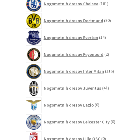
Nogometnih dresov Chelsea
161
izdelkov
80
Nogometnih dresov Dortmund
80
izdelkov
14
Nogometnih dresov Everton
14
izdelkov
2
Nogometnih dresov Feyenoord
2
izdelka
116
Nogometnih dresov Inter Milan
116
izdelkov
41
Nogometnih dresov Juventus
41
izdelkov
0
Nogometnih dresov Lazio
0
izdelkov
0
Nogometnih dresov Leicester City
0
izdelkov
0
Nogometnih dresov Lille OSC
0