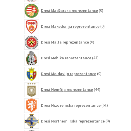
0
Dresi Madžarska reprezentance
0
izdelkov
0
Dresi Makedonija reprezentance
0
izdelkov
0
Dresi Malta reprezentance
0
izdelkov
41
Dresi Mehika reprezentance
41
izdelkov
0
Dresi Moldavijo reprezentance
0
izdelkov
44
Dresi Nemčija reprezentance
44
izdelkov
61
Dresi Nizozemska reprezentance
61
izdelkov
0
Dresi Northern Irska reprezentance
0
izdelkov