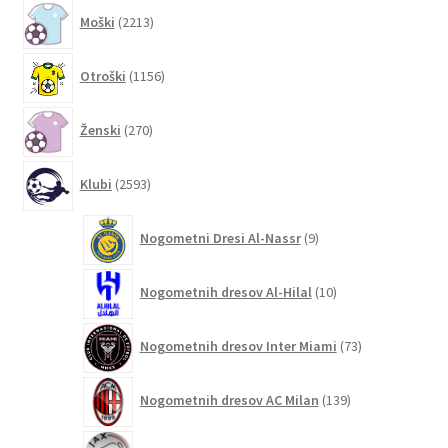
2213
Moški
2213
izdelkov
1156
Otroški
1156
izdelkov
270
Ženski
270
izdelkov
2593
Klubi
2593
izdelkov
9
Nogometni Dresi Al-Nassr
9
izdelkov
10
Nogometnih dresov Al-Hilal
10
izdelkov
73
Nogometnih dresov Inter Miami
73
izdelkov
139
Nogometnih dresov AC Milan
139
izdelkov
6