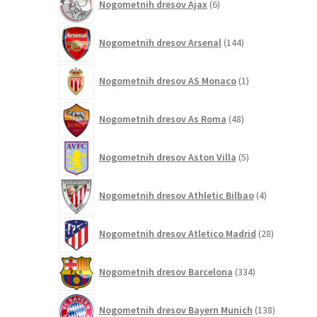
Nogometnih dresov Ajax
6
izdelkov
144
Nogometnih dresov Arsenal
144
izdelkov
1
Nogometnih dresov AS Monaco
1
izdelek
48
Nogometnih dresov As Roma
48
izdelkov
5
Nogometnih dresov Aston Villa
5
izdelkov
4
Nogometnih dresov Athletic Bilbao
4
izdelki
28
Nogometnih dresov Atletico Madrid
28
izdelkov
334
Nogometnih dresov Barcelona
334
izdelkov
138
Nogometnih dresov Bayern Munich
138
izdelkov