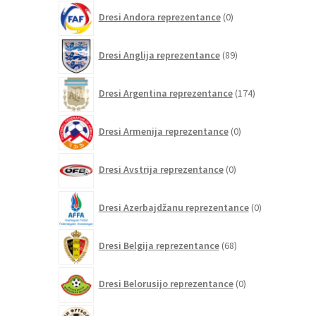
0
Dresi Andora reprezentance
0
izdelkov
89
Dresi Anglija reprezentance
89
izdelkov
174
Dresi Argentina reprezentance
174
izdelkov
0
Dresi Armenija reprezentance
0
izdelkov
0
Dresi Avstrija reprezentance
0
izdelkov
0
Dresi Azerbajdžanu reprezentance
0
izdelkov
68
Dresi Belgija reprezentance
68
izdelkov
0
Dresi Belorusijo reprezentance
0
izdelkov
0