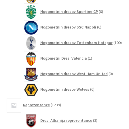
0
Nogometnih dresov Sporting CP
0
izdelkov
6
Nogometnih dresov SSC Napoli
6
izdelkov
100
Nogometnih dresov Tottenham Hotspur
100
izde
1
Nogometni Dresi Valencia
1
izdelek
0
Nogometnih dresov West Ham United
0
izdelkov
6
Nogometnih dresov Wolves
6
izdelkov
1239
Reprezentance
1239
izdelkov
3
Dresi Albanija reprezentance
3
izdelki