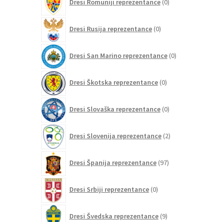
Dresi Romuniji reprezentance
0
izdelkov
0
Dresi Rusija reprezentance
0
izdelkov
0
Dresi San Marino reprezentance
0
izdelkov
0
Dresi Škotska reprezentance
0
izdelkov
0
Dresi Slovaška reprezentance
0
izdelkov
2
Dresi Slovenija reprezentance
2
izdelka
97
Dresi Španija reprezentance
97
izdelkov
0
Dresi Srbiji reprezentance
0
izdelkov
9
Dresi Švedska reprezentance
9
izdelkov