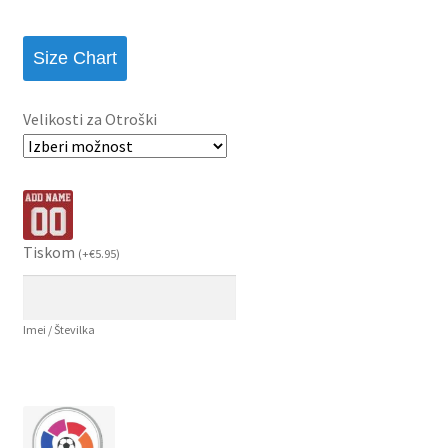
Size Chart
Velikosti za Otroški
Tiskom
(
+
€
5.95
)
Imei / Številka