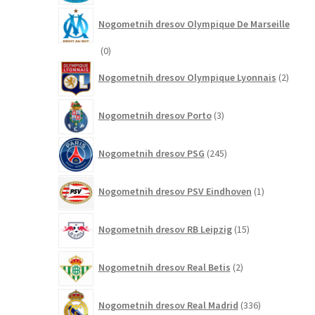
Nogometnih dresov Olympique De Marseille
0
0
izdelkov
2
Nogometnih dresov Olympique Lyonnais
2
izdelk
3
Nogometnih dresov Porto
3
izdelki
245
Nogometnih dresov PSG
245
izdelkov
1
Nogometnih dresov PSV Eindhoven
1
izdelek
15
Nogometnih dresov RB Leipzig
15
izdelkov
2
Nogometnih dresov Real Betis
2
izdelka
336
Nogometnih dresov Real Madrid
336
izdelkov