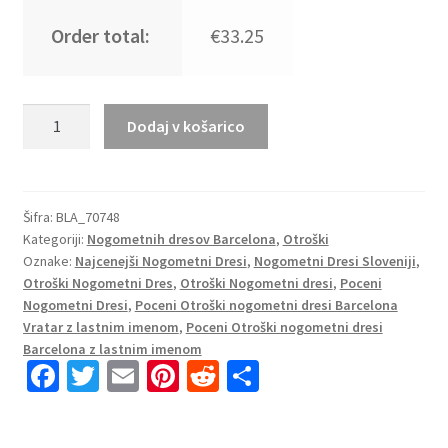
Order total:
€33.25
Nogometni
Dodaj v košarico
dresi
za
otroke
Barcelona
Šifra:
BLA_70748
Kategoriji:
Nogometnih dresov Barcelona
,
Otroški
2023
Oznake:
Najcenejši Nogometni Dresi
,
Nogometni Dresi Sloveniji
,
Kratek
Otroški Nogometni Dres
,
Otroški Nogometni dresi
,
Poceni
Rokav
Nogometni Dresi
,
Poceni Otroški nogometni dresi Barcelona
+
Vratar z lastnim imenom
,
Poceni Otroški nogometni dresi
Kratke
Barcelona z lastnim imenom
hlače
Fa
T
E
Pi
R
S
z
ce
wi
m
nt
e
h
lastnim
b
tt
ai
er
d
ar
imenom