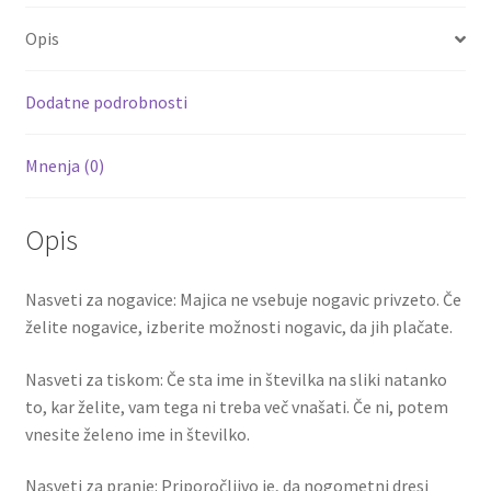
o
er
l
es
di
e
količina
Opis
o
t
t
k
Dodatne podrobnosti
Mnenja (0)
Opis
Nasveti za nogavice: Majica ne vsebuje nogavic privzeto. Če
želite nogavice, izberite možnosti nogavic, da jih plačate.
Nasveti za tiskom: Če sta ime in številka na sliki natanko
to, kar želite, vam tega ni treba več vnašati. Če ni, potem
vnesite želeno ime in številko.
Nasveti za pranje: Priporočljivo je, da nogometni dresi