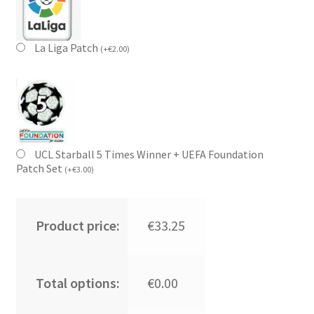
La Liga Patch
(
+
€
2.00
)
UCL Starball 5 Times Winner + UEFA Foundation
Patch Set
(
+
€
3.00
)
Product price:
€33.25
Total options:
€0.00