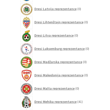
0
Dresi Latvija reprezentance
0
izdelkov
0
Dresi Lihtenštajn reprezentance
0
izdelkov
0
Dresi Litva reprezentance
0
izdelkov
0
Dresi Luksemburg reprezentance
0
izdelkov
0
Dresi Madžarska reprezentance
0
izdelkov
0
Dresi Makedonija reprezentance
0
izdelkov
0
Dresi Malta reprezentance
0
izdelkov
41
Dresi Mehika reprezentance
41
izdelkov