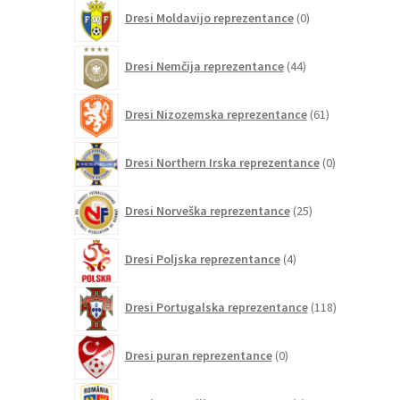
0
Dresi Moldavijo reprezentance
0
izdelkov
44
Dresi Nemčija reprezentance
44
izdelkov
61
Dresi Nizozemska reprezentance
61
izdelkov
0
Dresi Northern Irska reprezentance
0
izdelkov
25
Dresi Norveška reprezentance
25
izdelkov
4
Dresi Poljska reprezentance
4
izdelki
118
Dresi Portugalska reprezentance
118
izdelkov
0
Dresi puran reprezentance
0
izdelkov
0