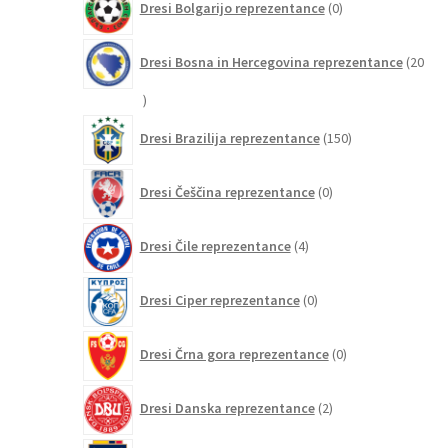
Dresi Bolgarijo reprezentance
0
izdelkov
Dresi Bosna in Hercegovina reprezentance
20
20
izdelkov
150
Dresi Brazilija reprezentance
150
izdelkov
0
Dresi Češčina reprezentance
0
izdelkov
4
Dresi Čile reprezentance
4
izdelki
0
Dresi Ciper reprezentance
0
izdelkov
0
Dresi Črna gora reprezentance
0
izdelkov
2
Dresi Danska reprezentance
2
izdelka