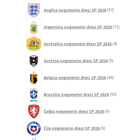
na
57
Anglija nogometni dresi SP 2026
57
strani
izdelkov
izdelka
71
Argentina nogometni dresi SP 2026
71
izdelkov
4
Avstralija nogometni dresi SP 2026
4
izdelki
5
Avstrija nogometni dresi SP 2026
5
izdelkov
43
Belgija nogometni dresi SP 2026
43
izdelkov
92
Brazilija nogometni dresi SP 2026
92
izdelkov
3
Češka nogometni dresi SP 2026
3
izdelki
5
Čile nogometni dresi SP 2026
5
izdelkov