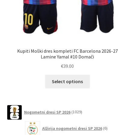
Kupiti Moški dres kompleti FC Barcelona 2026-27
Kup
Lamine Yamal #10 Domači
€
39.00
Ta
Select options
izdelek
ima
več
različic.
1029
Nogometni dresi SP 2026
1029
izdelkov
Možnosti
lahko
6
Alžirija nogometni dresi SP 2026
6
izberete
izdelkov