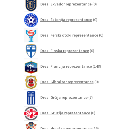
0
Dresi Ekvador reprezentance
0
izdelkov
0
Dresi Estonija reprezentance
0
izdelkov
0
Dresi Ferski otoki reprezentance
0
izdelkov
0
Dresi Finska reprezentance
0
izdelkov
148
Dresi Francija reprezentance
148
izdelkov
0
Dresi Gibraltar reprezentance
0
izdelkov
7
Dresi Grčija reprezentance
7
izdelkov
0
Dresi Gruzija reprezentance
0
izdelkov
56
Dresi Hrvaška reprezentance
56