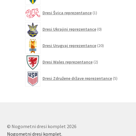
1
Dresi Švica reprezentance
1
izdelek
0
Dresi Ukrajini reprezentance
0
izdelkov
20
Dresi Urugvaj reprezentance
20
izdelkov
2
Dresi Wales reprezentance
2
izdelka
5
Dresi Združene države reprezentance
5
izdelkov
© Nogometni dresi komplet 2026
Nogometni dresi komplet
.