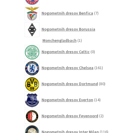
7
Nogometnih dresov Benfica
7
izdelkov
Nogometnih dresov Borussia
1
Monchengladbach
1
izdelek
0
Nogometnih dresov Celtic
0
izdelkov
161
Nogometnih dresov Chelsea
161
izdelkov
80
Nogometnih dresov Dortmund
80
izdelkov
14
Nogometnih dresov Everton
14
izdelkov
2
Nogometnih dresov Feyenoord
2
izdelka
116
Nogometnih dresov Inter Milan
116