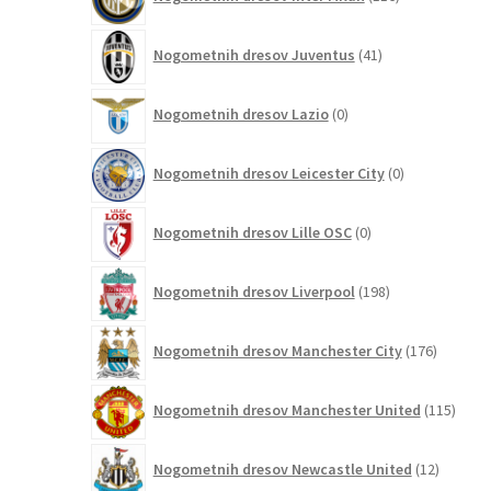
izdelkov
41
Nogometnih dresov Juventus
41
izdelkov
0
Nogometnih dresov Lazio
0
izdelkov
0
Nogometnih dresov Leicester City
0
izdelkov
0
Nogometnih dresov Lille OSC
0
izdelkov
198
Nogometnih dresov Liverpool
198
izdelkov
176
Nogometnih dresov Manchester City
176
izdelkov
115
Nogometnih dresov Manchester United
115
izdel
12
Nogometnih dresov Newcastle United
12
izdelkov