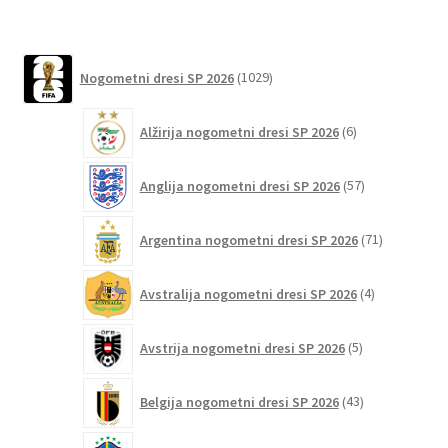
Možnosti
lahko
1029
izberete
Nogometni dresi SP 2026
1029
izdelkov
na
strani
6
Alžirija nogometni dresi SP 2026
6
izdelkov
izdelka
57
Anglija nogometni dresi SP 2026
57
izdelkov
71
Argentina nogometni dresi SP 2026
71
izdelkov
4
Avstralija nogometni dresi SP 2026
4
izdelki
5
Avstrija nogometni dresi SP 2026
5
izdelkov
43
Belgija nogometni dresi SP 2026
43
izdelkov
92