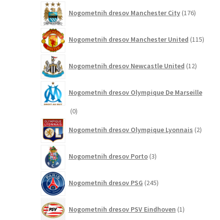
176
Nogometnih dresov Manchester City
176
izdelkov
115
Nogometnih dresov Manchester United
115
izdel
12
Nogometnih dresov Newcastle United
12
izdelkov
Nogometnih dresov Olympique De Marseille
0
0
izdelkov
2
Nogometnih dresov Olympique Lyonnais
2
izdelk
3
Nogometnih dresov Porto
3
izdelki
245
Nogometnih dresov PSG
245
izdelkov
1
Nogometnih dresov PSV Eindhoven
1
izdelek