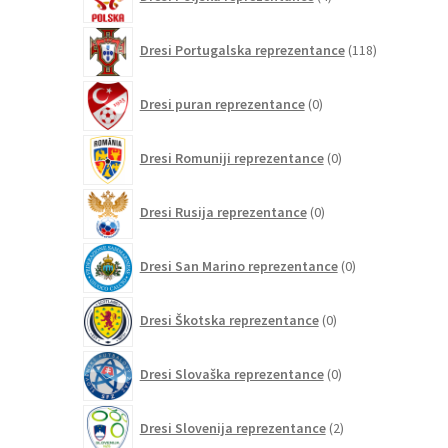
izdelki
118
Dresi Portugalska reprezentance
118
izdelkov
0
Dresi puran reprezentance
0
izdelkov
0
Dresi Romuniji reprezentance
0
izdelkov
0
Dresi Rusija reprezentance
0
izdelkov
0
Dresi San Marino reprezentance
0
izdelkov
0
Dresi Škotska reprezentance
0
izdelkov
0
Dresi Slovaška reprezentance
0
izdelkov
2
Dresi Slovenija reprezentance
2
izdelka