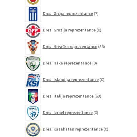
7
Dresi Grčija reprezentance
7
izdelkov
0
Dresi Gruzija reprezentance
0
izdelkov
56
Dresi Hrvaška reprezentance
56
izdelkov
0
Dresi Irska reprezentance
0
izdelkov
0
Dresi Islandija reprezentance
0
izdelkov
63
Dresi Italija reprezentance
63
izdelkov
0
Dresi Izrael reprezentance
0
izdelkov
0
Dresi Kazahstan reprezentance
0
izdelkov