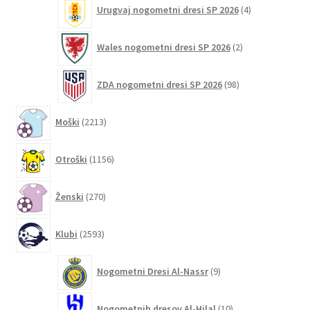
4
Urugvaj nogometni dresi SP 2026
4
izdelki
2
Wales nogometni dresi SP 2026
2
izdelka
98
ZDA nogometni dresi SP 2026
98
izdelkov
2213
Moški
2213
izdelkov
1156
Otroški
1156
izdelkov
270
Ženski
270
izdelkov
2593
Klubi
2593
izdelkov
9
Nogometni Dresi Al-Nassr
9
izdelkov
10
Nogometnih dresov Al-Hilal
10