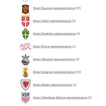
97
Dresi Španija reprezentance
97
izdelkov
0
Dresi Srbiji reprezentance
0
izdelkov
9
Dresi Švedska reprezentance
9
izdelkov
1
Dresi Švica reprezentance
1
izdelek
0
Dresi Ukrajini reprezentance
0
izdelkov
20
Dresi Urugvaj reprezentance
20
izdelkov
2
Dresi Wales reprezentance
2
izdelka
5
Dresi Združene države reprezentance
5
izdelkov