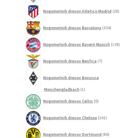
28
Nogometnih dresov Atletico Madrid
28
izdelkov
334
Nogometnih dresov Barcelona
334
izdelkov
138
Nogometnih dresov Bayern Munich
138
izdelkov
7
Nogometnih dresov Benfica
7
izdelkov
Nogometnih dresov Borussia
1
Monchengladbach
1
izdelek
0
Nogometnih dresov Celtic
0
izdelkov
161
Nogometnih dresov Chelsea
161
izdelkov
80
Nogometnih dresov Dortmund
80
izdelkov