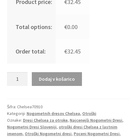
Product price:
€32.45
Total options:
€0.00
Order total:
€32.45
Otroški
Dodaj v košarico
Nogometni
dresi
Chelsea
Domači
Šifra:
Chelsea70910
Kategoriji:
Nogometnih dresov Chelsea
,
Otroški
2023
Oznake:
Dresi Chelsea za otroke
,
Najcenejši Nogometni Dresi
,
Kratek
Nogometni Dresi Sloveniji
,
otroški dresi Chelsea z lastnim
Rokav
imenom
,
Otroški Nogometni dresi
,
Poceni Nogometni Dresi
,
+