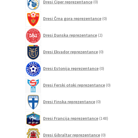
Dresi Ciper reprezentance
0
izdelkov
0
Dresi Črna gora reprezentance
0
izdelkov
2
Dresi Danska reprezentance
2
izdelka
0
Dresi Ekvador reprezentance
0
izdelkov
0
Dresi Estonija reprezentance
0
izdelkov
0
Dresi Ferski otoki reprezentance
0
izdelkov
0
Dresi Finska reprezentance
0
izdelkov
148
Dresi Francija reprezentance
148
izdelkov
0
Dresi Gibraltar reprezentance
0
izdelkov