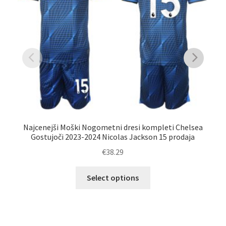
Najcenejši Moški Nogometni dresi kompleti Chelsea
N
Gostujoči 2023-2024 Nicolas Jackson 15 prodaja
€
38.29
Ta
Select options
izdelek
ima
več
različic.