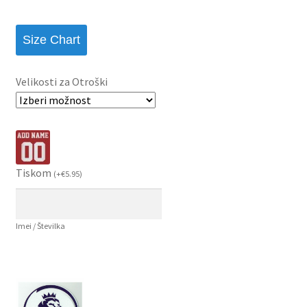
Size Chart
Velikosti za Otroški
Tiskom
(
+
€
5.95
)
Imei / Številka