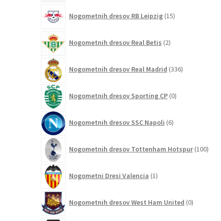
15
Nogometnih dresov RB Leipzig
15
izdelkov
2
Nogometnih dresov Real Betis
2
izdelka
336
Nogometnih dresov Real Madrid
336
izdelkov
0
Nogometnih dresov Sporting CP
0
izdelkov
6
Nogometnih dresov SSC Napoli
6
izdelkov
100
Nogometnih dresov Tottenham Hotspur
100
izde
1
Nogometni Dresi Valencia
1
izdelek
0
Nogometnih dresov West Ham United
0
izdelkov