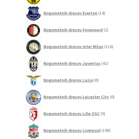
14
Nogometnih dresov Everton
14
izdelkov
2
Nogometnih dresov Feyenoord
2
izdelka
116
Nogometnih dresov Inter Milan
116
izdelkov
41
Nogometnih dresov Juventus
41
izdelkov
0
Nogometnih dresov Lazio
0
izdelkov
0
Nogometnih dresov Leicester City
0
izdelkov
0
Nogometnih dresov Lille OSC
0
izdelkov
198
Nogometnih dresov Liverpool
198
izdelkov