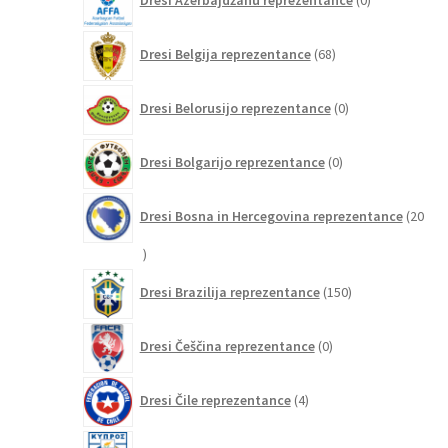
Dresi Azerbajdžanu reprezentance
0
izdelkov
68
Dresi Belgija reprezentance
68
izdelkov
0
Dresi Belorusijo reprezentance
0
izdelkov
0
Dresi Bolgarijo reprezentance
0
izdelkov
Dresi Bosna in Hercegovina reprezentance
20
20
izdelkov
150
Dresi Brazilija reprezentance
150
izdelkov
0
Dresi Češčina reprezentance
0
izdelkov
4
Dresi Čile reprezentance
4
izdelki
0