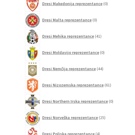
Dresi Makedonija reprezentance
0
izdelkov
0
Dresi Malta reprezentance
0
izdelkov
41
Dresi Mehika reprezentance
41
izdelkov
0
Dresi Moldavijo reprezentance
0
izdelkov
44
Dresi Nemčija reprezentance
44
izdelkov
61
Dresi Nizozemska reprezentance
61
izdelkov
0
Dresi Northern Irska reprezentance
0
izdelkov
25
Dresi Norveška reprezentance
25
izdelkov
4
Dresi Poljska reprezentance
4