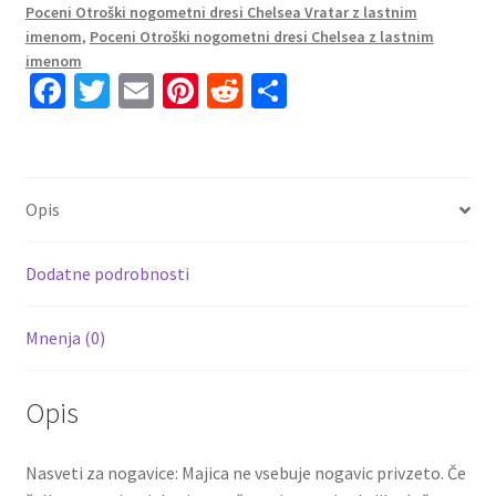
Poceni Otroški nogometni dresi Chelsea Vratar z lastnim
Kratke
imenom
,
Poceni Otroški nogometni dresi Chelsea z lastnim
hlače
imenom
Fa
T
E
Pi
R
S
MOUNT
19
ce
wi
m
nt
e
h
količina
b
tt
ai
er
d
ar
o
er
l
es
di
e
Opis
o
t
t
k
Dodatne podrobnosti
Mnenja (0)
Opis
Nasveti za nogavice: Majica ne vsebuje nogavic privzeto. Če