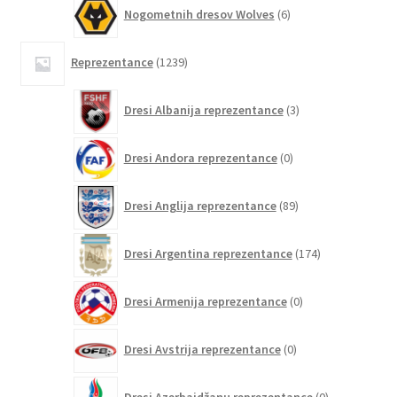
6
Nogometnih dresov Wolves
6
izdelkov
1239
Reprezentance
1239
izdelkov
3
Dresi Albanija reprezentance
3
izdelki
0
Dresi Andora reprezentance
0
izdelkov
89
Dresi Anglija reprezentance
89
izdelkov
174
Dresi Argentina reprezentance
174
izdelkov
0
Dresi Armenija reprezentance
0
izdelkov
0
Dresi Avstrija reprezentance
0
izdelkov
0