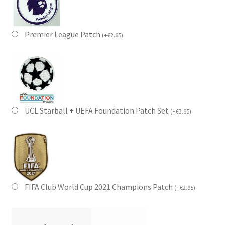
Premier League Patch
(
+
€
2.65
)
UCL Starball + UEFA Foundation Patch Set
(
+
€
3.65
)
FIFA Club World Cup 2021 Champions Patch
(
+
€
2.95
)