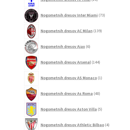
izdelkov
73
Nogometnih dresov Inter Miami
73
izdelkov
139
Nogometnih dresov AC Milan
139
izdelkov
6
Nogometnih dresov Ajax
6
izdelkov
144
Nogometnih dresov Arsenal
144
izdelkov
1
Nogometnih dresov AS Monaco
1
izdelek
48
Nogometnih dresov As Roma
48
izdelkov
5
Nogometnih dresov Aston Villa
5
izdelkov
4
Nogometnih dresov Athletic Bilbao
4
izdelki