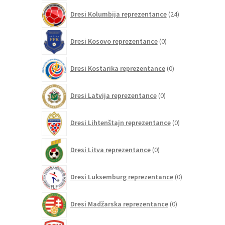
24
Dresi Kolumbija reprezentance
24
izdelkov
0
Dresi Kosovo reprezentance
0
izdelkov
0
Dresi Kostarika reprezentance
0
izdelkov
0
Dresi Latvija reprezentance
0
izdelkov
0
Dresi Lihtenštajn reprezentance
0
izdelkov
0
Dresi Litva reprezentance
0
izdelkov
0
Dresi Luksemburg reprezentance
0
izdelkov
0
Dresi Madžarska reprezentance
0
izdelkov
0