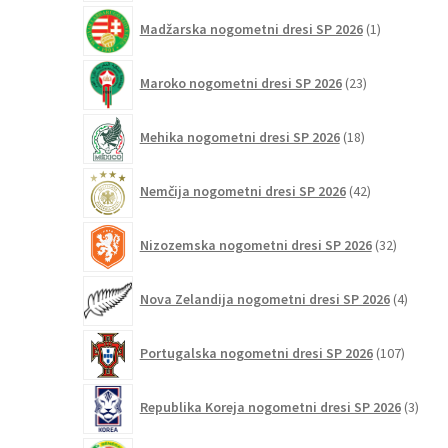
1
Madžarska nogometni dresi SP 2026
1
izdelek
23
Maroko nogometni dresi SP 2026
23
izdelkov
18
Mehika nogometni dresi SP 2026
18
izdelkov
42
Nemčija nogometni dresi SP 2026
42
izdelkov
32
Nizozemska nogometni dresi SP 2026
32
izdelkov
4
Nova Zelandija nogometni dresi SP 2026
4
izdelki
107
Portugalska nogometni dresi SP 2026
107
izdelko
3
Republika Koreja nogometni dresi SP 2026
3
izdelk
16