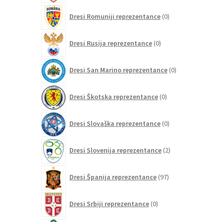
0
Dresi Romuniji reprezentance
0
izdelkov
0
Dresi Rusija reprezentance
0
izdelkov
0
Dresi San Marino reprezentance
0
izdelkov
0
Dresi Škotska reprezentance
0
izdelkov
0
Dresi Slovaška reprezentance
0
izdelkov
2
Dresi Slovenija reprezentance
2
izdelka
97
Dresi Španija reprezentance
97
izdelkov
0
Dresi Srbiji reprezentance
0
izdelkov