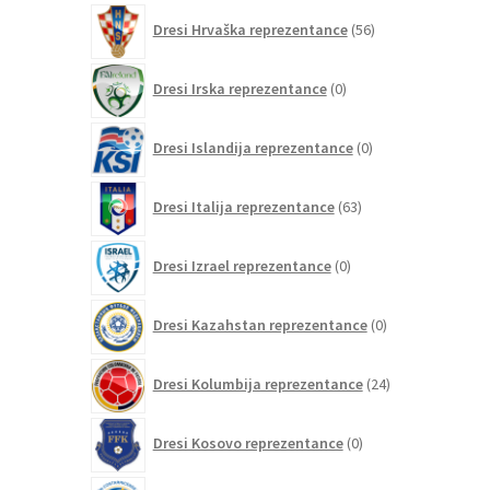
56
Dresi Hrvaška reprezentance
56
izdelkov
0
Dresi Irska reprezentance
0
izdelkov
0
Dresi Islandija reprezentance
0
izdelkov
63
Dresi Italija reprezentance
63
izdelkov
0
Dresi Izrael reprezentance
0
izdelkov
0
Dresi Kazahstan reprezentance
0
izdelkov
24
Dresi Kolumbija reprezentance
24
izdelkov
0
Dresi Kosovo reprezentance
0
izdelkov
0