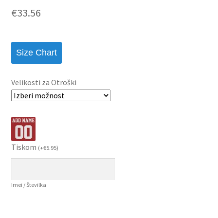
€
33.56
Size Chart
Velikosti za Otroški
Tiskom
(
+
€
5.95
)
Imei / Številka