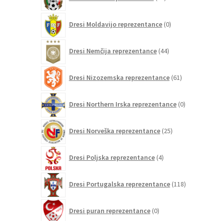
izdelkov
0
Dresi Moldavijo reprezentance
0
izdelkov
44
Dresi Nemčija reprezentance
44
izdelkov
61
Dresi Nizozemska reprezentance
61
izdelkov
0
Dresi Northern Irska reprezentance
0
izdelkov
25
Dresi Norveška reprezentance
25
izdelkov
4
Dresi Poljska reprezentance
4
izdelki
118
Dresi Portugalska reprezentance
118
izdelkov
0
Dresi puran reprezentance
0
izdelkov