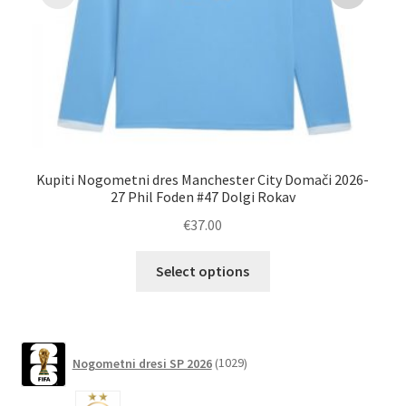
Kupiti Nogometni dres Manchester City Domači 2026-
Na
27 Phil Foden #47 Dolgi Rokav
€
37.00
Ta
Select options
izdelek
ima
več
različic.
1029
Nogometni dresi SP 2026
1029
izdelkov
Možnosti
lahko
6