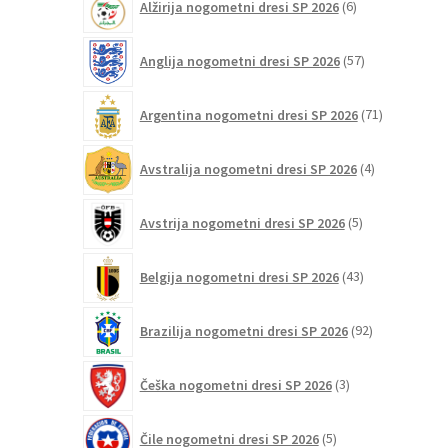
Alžirija nogometni dresi SP 2026
6
izberete
izdelkov
na
57
Anglija nogometni dresi SP 2026
57
strani
izdelkov
izdelka
71
Argentina nogometni dresi SP 2026
71
izdelkov
4
Avstralija nogometni dresi SP 2026
4
izdelki
5
Avstrija nogometni dresi SP 2026
5
izdelkov
43
Belgija nogometni dresi SP 2026
43
izdelkov
92
Brazilija nogometni dresi SP 2026
92
izdelkov
3
Češka nogometni dresi SP 2026
3
izdelki
5
Čile nogometni dresi SP 2026
5
izdelkov