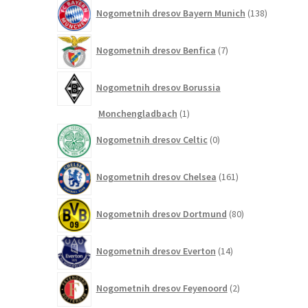
138
Nogometnih dresov Bayern Munich
138
izdelkov
7
Nogometnih dresov Benfica
7
izdelkov
Nogometnih dresov Borussia
1
Monchengladbach
1
izdelek
0
Nogometnih dresov Celtic
0
izdelkov
161
Nogometnih dresov Chelsea
161
izdelkov
80
Nogometnih dresov Dortmund
80
izdelkov
14
Nogometnih dresov Everton
14
izdelkov
2
Nogometnih dresov Feyenoord
2
izdelka