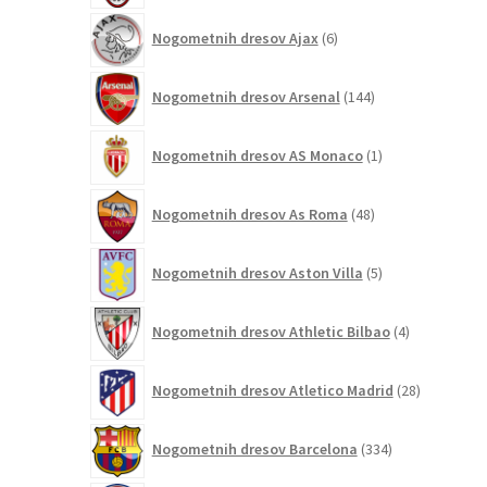
6
Nogometnih dresov Ajax
6
izdelkov
144
Nogometnih dresov Arsenal
144
izdelkov
1
Nogometnih dresov AS Monaco
1
izdelek
48
Nogometnih dresov As Roma
48
izdelkov
5
Nogometnih dresov Aston Villa
5
izdelkov
4
Nogometnih dresov Athletic Bilbao
4
izdelki
28
Nogometnih dresov Atletico Madrid
28
izdelkov
334
Nogometnih dresov Barcelona
334
izdelkov