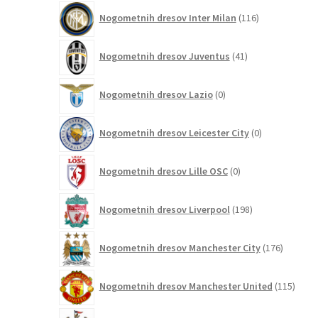
116
Nogometnih dresov Inter Milan
116
izdelkov
41
Nogometnih dresov Juventus
41
izdelkov
0
Nogometnih dresov Lazio
0
izdelkov
0
Nogometnih dresov Leicester City
0
izdelkov
0
Nogometnih dresov Lille OSC
0
izdelkov
198
Nogometnih dresov Liverpool
198
izdelkov
176
Nogometnih dresov Manchester City
176
izdelkov
115
Nogometnih dresov Manchester United
115
izdel
12