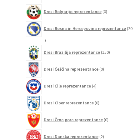
0
Dresi Bolgarijo reprezentance
0
izdelkov
Dresi Bosna in Hercegovina reprezentance
20
20
izdelkov
150
Dresi Brazilija reprezentance
150
izdelkov
0
Dresi Češčina reprezentance
0
izdelkov
4
Dresi Čile reprezentance
4
izdelki
0
Dresi Ciper reprezentance
0
izdelkov
0
Dresi Črna gora reprezentance
0
izdelkov
2
Dresi Danska reprezentance
2
izdelka