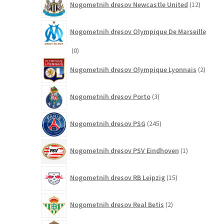
Nogometnih dresov Newcastle United
12
izdelkov
Nogometnih dresov Olympique De Marseille
0
0
izdelkov
2
Nogometnih dresov Olympique Lyonnais
2
izdelk
3
Nogometnih dresov Porto
3
izdelki
245
Nogometnih dresov PSG
245
izdelkov
1
Nogometnih dresov PSV Eindhoven
1
izdelek
15
Nogometnih dresov RB Leipzig
15
izdelkov
2
Nogometnih dresov Real Betis
2
izdelka