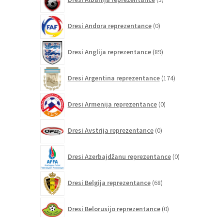
izdelki
0
Dresi Andora reprezentance
0
izdelkov
89
Dresi Anglija reprezentance
89
izdelkov
174
Dresi Argentina reprezentance
174
izdelkov
0
Dresi Armenija reprezentance
0
izdelkov
0
Dresi Avstrija reprezentance
0
izdelkov
0
Dresi Azerbajdžanu reprezentance
0
izdelkov
68
Dresi Belgija reprezentance
68
izdelkov
0
Dresi Belorusijo reprezentance
0
izdelkov