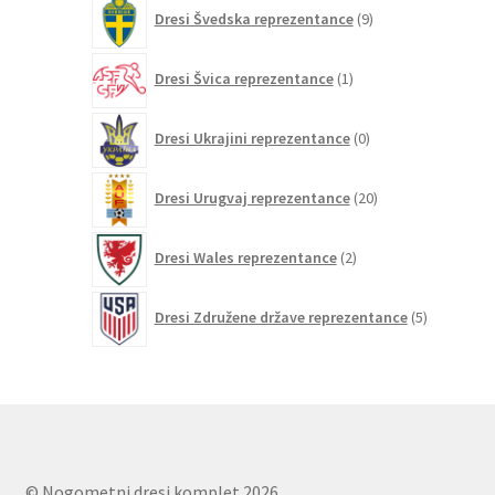
9
Dresi Švedska reprezentance
9
izdelkov
1
Dresi Švica reprezentance
1
izdelek
0
Dresi Ukrajini reprezentance
0
izdelkov
20
Dresi Urugvaj reprezentance
20
izdelkov
2
Dresi Wales reprezentance
2
izdelka
5
Dresi Združene države reprezentance
5
izdelkov
© Nogometni dresi komplet 2026