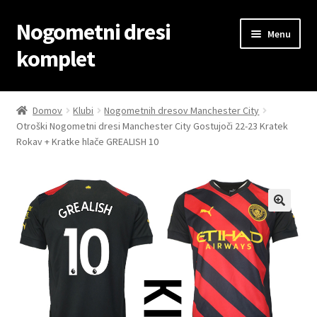
Nogometni dresi
Skip
Skip
Menu
to
to
komplet
navigation
content
Domov
Domov
Klubi
Nogometnih dresov Manchester City
Otroški Nogometni dresi Manchester City Gostujoči 22-23 Kratek
Blog
Rokav + Kratke hlače GREALISH 10
Kontaktiraj nas
Košarica
Moj račun
Trgovina
Zaključek nakupa