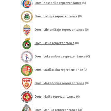
Dresi Kostarika reprezentance
0
izdelkov
0
Dresi Latvija reprezentance
0
izdelkov
0
Dresi Lihtenštajn reprezentance
0
izdelkov
0
Dresi Litva reprezentance
0
izdelkov
0
Dresi Luksemburg reprezentance
0
izdelkov
0
Dresi Madžarska reprezentance
0
izdelkov
0
Dresi Makedonija reprezentance
0
izdelkov
0
Dresi Malta reprezentance
0
izdelkov
41
Dresi Mehika reprezentance
41