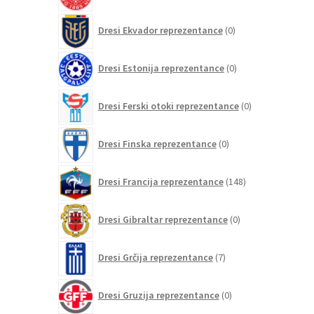
0
Dresi Ekvador reprezentance
0
izdelkov
0
Dresi Estonija reprezentance
0
izdelkov
0
Dresi Ferski otoki reprezentance
0
izdelkov
0
Dresi Finska reprezentance
0
izdelkov
148
Dresi Francija reprezentance
148
izdelkov
0
Dresi Gibraltar reprezentance
0
izdelkov
7
Dresi Grčija reprezentance
7
izdelkov
0
Dresi Gruzija reprezentance
0
izdelkov