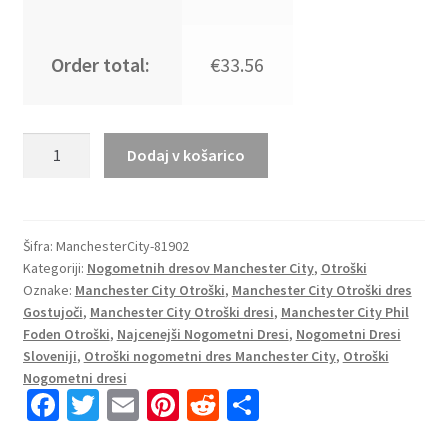
Order total:
€33.56
Otroški
Dodaj v košarico
Nogometni
dresi
Manchester
City
Šifra:
ManchesterCity-81902
Kategoriji:
Nogometnih dresov Manchester City
,
Otroški
Gostujoči
Oznake:
Manchester City Otroški
,
Manchester City Otroški dres
22-
Gostujoči
,
Manchester City Otroški dresi
,
Manchester City Phil
23
Foden Otroški
,
Najcenejši Nogometni Dresi
,
Nogometni Dresi
Kratek
Sloveniji
,
Otroški nogometni dres Manchester City
,
Otroški
Rokav
Nogometni dresi
+
Fa
T
E
Pi
R
S
Kratke
ce
wi
m
nt
e
h
hlače