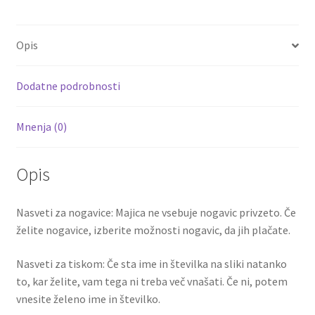
b
tt
ai
er
d
ar
GREALISH
o
er
l
es
di
e
10
Opis
količina
o
t
t
k
Dodatne podrobnosti
Mnenja (0)
Opis
Nasveti za nogavice: Majica ne vsebuje nogavic privzeto. Če
želite nogavice, izberite možnosti nogavic, da jih plačate.
Nasveti za tiskom: Če sta ime in številka na sliki natanko
to, kar želite, vam tega ni treba več vnašati. Če ni, potem
vnesite želeno ime in številko.