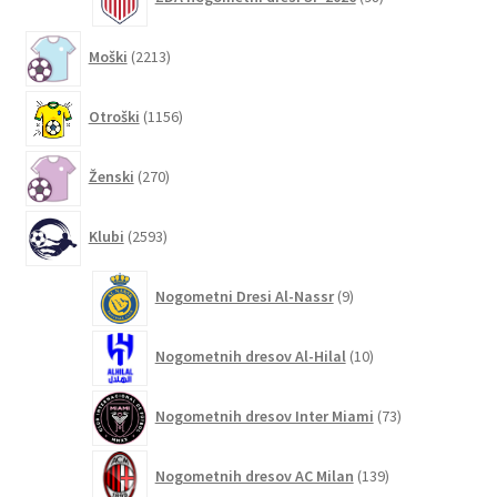
izdelkov
2213
Moški
2213
izdelkov
1156
Otroški
1156
izdelkov
270
Ženski
270
izdelkov
2593
Klubi
2593
izdelkov
9
Nogometni Dresi Al-Nassr
9
izdelkov
10
Nogometnih dresov Al-Hilal
10
izdelkov
73
Nogometnih dresov Inter Miami
73
izdelkov
139
Nogometnih dresov AC Milan
139
izdelkov