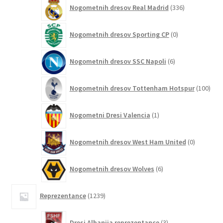
336
Nogometnih dresov Real Madrid
336
izdelkov
0
Nogometnih dresov Sporting CP
0
izdelkov
6
Nogometnih dresov SSC Napoli
6
izdelkov
100
Nogometnih dresov Tottenham Hotspur
100
izde
1
Nogometni Dresi Valencia
1
izdelek
0
Nogometnih dresov West Ham United
0
izdelkov
6
Nogometnih dresov Wolves
6
izdelkov
1239
Reprezentance
1239
izdelkov
3
Dresi Albanija reprezentance
3