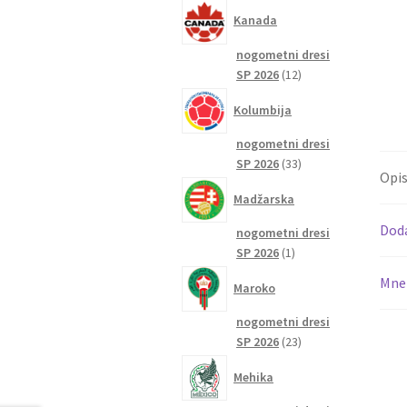
izdelkov
Kanada
nogometni dresi
12
SP 2026
12
izdelkov
Kolumbija
nogometni dresi
33
SP 2026
33
Opi
izdelkov
Madžarska
Dod
nogometni dresi
1
SP 2026
1
izdelek
Mnen
Maroko
nogometni dresi
23
SP 2026
23
izdelkov
Mehika