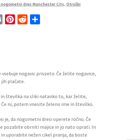
 nogometni dres Manchester City
,
Otroški
E
Pi
R
S
m
nt
e
h
ai
er
d
ar
l
es
di
e
t
t
 vsebuje nogavic privzeto. Če želite nogavice,
jih plačate.
n številka na sliki natanko to, kar želite,
 Če ni, potem vnesite želeno ime in številko.
ivo je, da nogometni dresi operete ročno. Če
ne pozabite obrniti majice in jo nato oprati. In
 in uporabite nežen cikel pranja, da boste