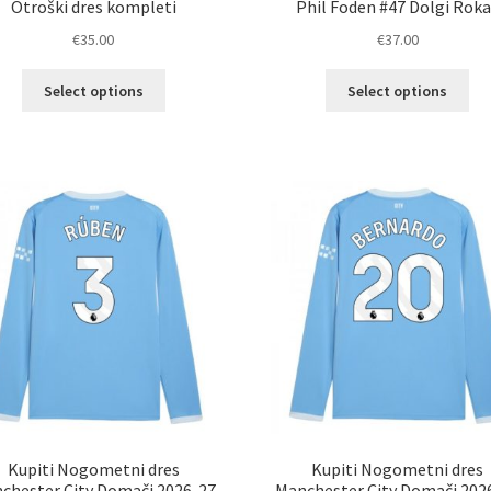
Otroški dres kompleti
Phil Foden #47 Dolgi Rok
€
35.00
€
37.00
Ta
Ta
Select options
Select options
izdelek
izd
ima
im
več
ve
različic.
razl
Možnosti
Mož
lahko
lah
izberete
izb
na
na
strani
str
izdelka
izd
Kupiti Nogometni dres
Kupiti Nogometni dres
chester City Domači 2026-27
Manchester City Domači 202