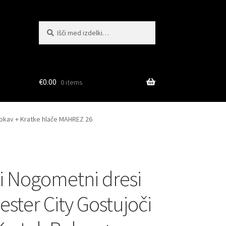
Išči:
Iskanje
€
0.00
0 items
Rokav + Kratke hlače MAHREZ 26
i Nogometni dresi
ster City Gostujoči