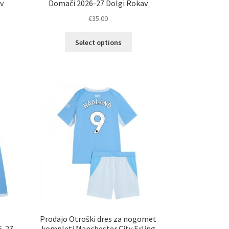
av
Domači 2026-27 Dolgi Rokav
€
35.00
Ta
Select options
elek
izdelek
a
ima
č
več
ičic.
različic.
nosti
Možnosti
ko
lahko
erete
izberete
na
ani
strani
elka
izdelka
Prodajo Otroški dres za nogomet
6-27
kompleti Manchester City Erling