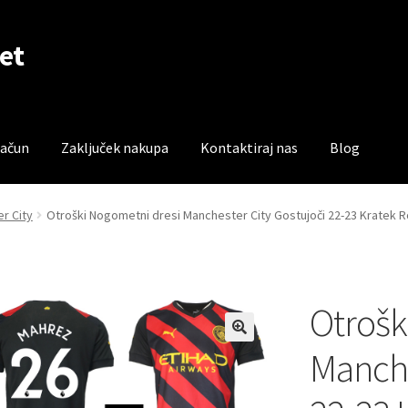
et
račun
Zaključek nakupa
Kontaktiraj nas
Blog
čun
Trgovina
Zaključek nakupa
r City
Otroški Nogometni dresi Manchester City Gostujoči 22-23 Kratek 
Otrošk
Manche