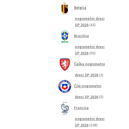
izdelkov
Belgija
nogometni dresi
43
SP 2026
43
izdelkov
Brazilija
nogometni dresi
92
SP 2026
92
izdelkov
Češka nogometni
3
dresi SP 2026
3
izdelki
Čile nogometni
5
dresi SP 2026
5
izdelkov
Francija
nogometni dresi
108
SP 2026
108