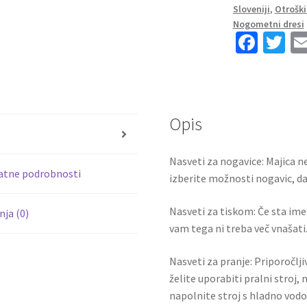
Kratek
Sloveniji
,
Otroški
Rokav
Nogometni dresi
+
Fa
T
Kratke
ce
wi
hlače
b
tt
MAHREZ
o
er
26
Opis
količina
o
s
k
Nasveti za nogavice: Majica ne
atne podrobnosti
izberite možnosti nogavic, da 
Nasveti za tiskom: Če sta ime i
ja (0)
vam tega ni treba več vnašati.
Nasveti za pranje: Priporočlj
želite uporabiti pralni stroj, 
napolnite stroj s hladno vodo