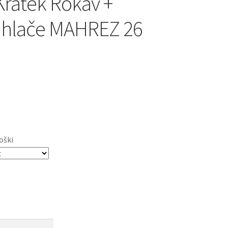
Kratek Rokav +
 hlače MAHREZ 26
oški