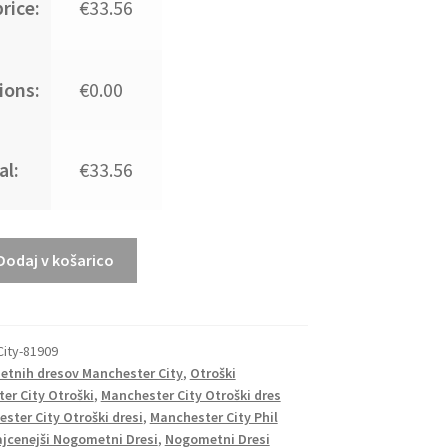
rice:
€33.56
ions:
€0.00
al:
€33.56
Dodaj v košarico
ity-81909
tnih dresov Manchester City
,
Otroški
er City Otroški
,
Manchester City Otroški dres
ster City Otroški dresi
,
Manchester City Phil
jcenejši Nogometni Dresi
,
Nogometni Dresi