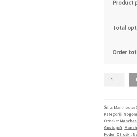
Product p
Total opt
Order tot
Otroški
Nogometni
dresi
Manchester
City
Šifra:
ManchesterC
Kategoriji:
Nogome
Gostujoči
Oznake:
Manchest
22-
Gostujoči
,
Manche
23
Foden Otroški
,
Na