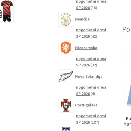
nogometni dresi
18
SP 2026
18
izdelkov
Nemčija
Po
nogometni dresi
42
SP 2026
42
izdelkov
Nizozemska
nogometni dresi
32
SP 2026
32
izdelkov
Nova Zelandija
nogometni dresi
4
SP 2026
4
izdelki
Portugalska
nogometni dresi
Ku
107
SP 2026
107
Man
izdelkov