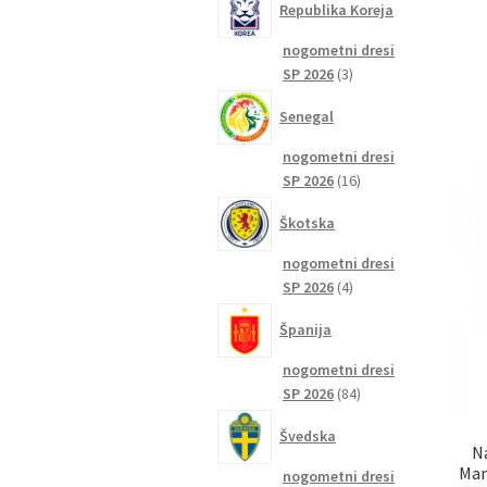
Republika Koreja
nogometni dresi
3
SP 2026
3
izdelki
Senegal
nogometni dresi
16
SP 2026
16
izdelkov
Škotska
nogometni dresi
4
SP 2026
4
izdelki
Španija
nogometni dresi
84
SP 2026
84
izdelkov
Švedska
Na
Man
nogometni dresi