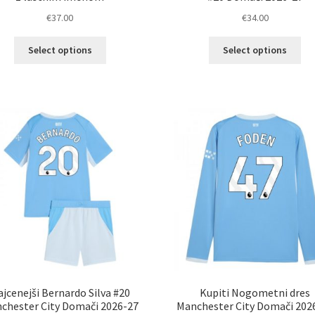
€
37.00
€
34.00
Ta
Ta
Select options
Select options
izdelek
izd
ima
im
več
ve
različic.
razl
Možnosti
Mož
lahko
lah
izberete
izb
na
na
strani
str
izdelka
izd
jcenejši Bernardo Silva #20
Kupiti Nogometni dres
chester City Domači 2026-27
Manchester City Domači 202