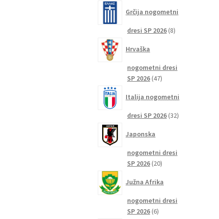
izdelkov
Grčija nogometni
8
dresi SP 2026
8
izdelkov
Hrvaška
nogometni dresi
47
SP 2026
47
izdelkov
Italija nogometni
32
dresi SP 2026
32
izdelkov
Japonska
nogometni dresi
20
SP 2026
20
izdelkov
Južna Afrika
nogometni dresi
6
SP 2026
6