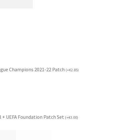
ague Champions 2021-22 Patch
(
+
€
2.85
)
l + UEFA Foundation Patch Set
(
+
€
3.00
)