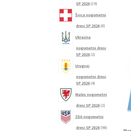
19
SP 2026
19
izdelkov
Švica nogometni
8
dresi SP 2026
8
izdelkov
Ukrajina
nogometni dresi
2
SP 2026
2
izdelka
Urugvaj
nogometni dresi
4
SP 2026
4
izdelki
Wales nogometni
2
dresi SP 2026
2
izdelka
ZDA nogometni
98
dresi SP 2026
98
Man