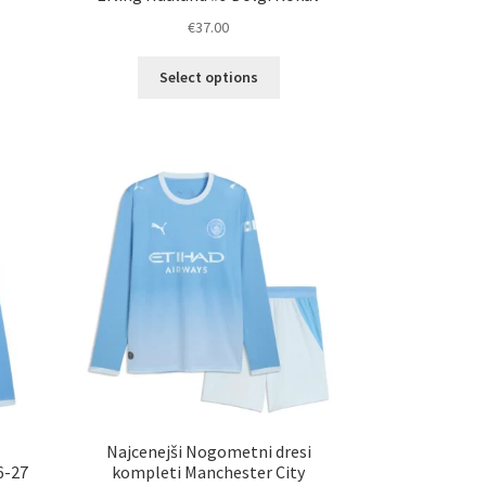
€
37.00
Ta
Select options
elek
izdelek
a
ima
č
več
ičic.
različic.
nosti
Možnosti
ko
lahko
erete
izberete
na
ani
strani
elka
izdelka
Najcenejši Nogometni dresi
6-27
kompleti Manchester City