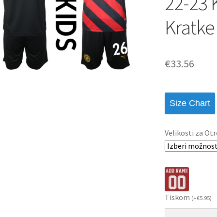
22-23 
Kratke
€
33.56
Size Chart
Velikosti za Otr
Tiskom
(
+
€
5.95
)