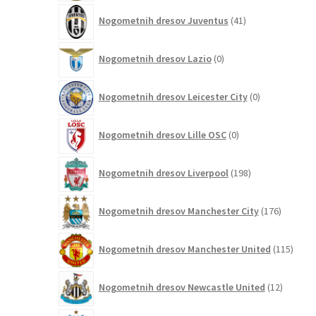
41
Nogometnih dresov Juventus
41
izdelkov
0
Nogometnih dresov Lazio
0
izdelkov
0
Nogometnih dresov Leicester City
0
izdelkov
0
Nogometnih dresov Lille OSC
0
izdelkov
198
Nogometnih dresov Liverpool
198
izdelkov
176
Nogometnih dresov Manchester City
176
izdelkov
115
Nogometnih dresov Manchester United
115
izdel
12
Nogometnih dresov Newcastle United
12
izdelkov