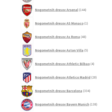
144
Nogometnih dresov Arsenal
144
izdelkov
1
Nogometnih dresov AS Monaco
1
izdelek
48
Nogometnih dresov As Roma
48
izdelkov
5
Nogometnih dresov Aston Villa
5
izdelkov
4
Nogometnih dresov Athletic Bilbao
4
izdelki
28
Nogometnih dresov Atletico Madrid
28
izdelkov
334
Nogometnih dresov Barcelona
334
izdelkov
138
Nogometnih dresov Bayern Munich
138
izdelkov