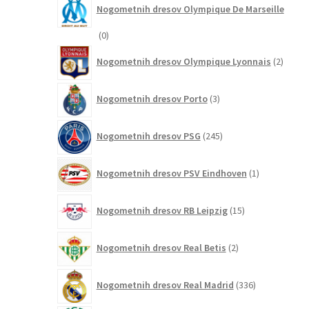
Nogometnih dresov Olympique De Marseille
0
0
izdelkov
2
Nogometnih dresov Olympique Lyonnais
2
izdelk
3
Nogometnih dresov Porto
3
izdelki
245
Nogometnih dresov PSG
245
izdelkov
1
Nogometnih dresov PSV Eindhoven
1
izdelek
15
Nogometnih dresov RB Leipzig
15
izdelkov
2
Nogometnih dresov Real Betis
2
izdelka
336
Nogometnih dresov Real Madrid
336
izdelkov