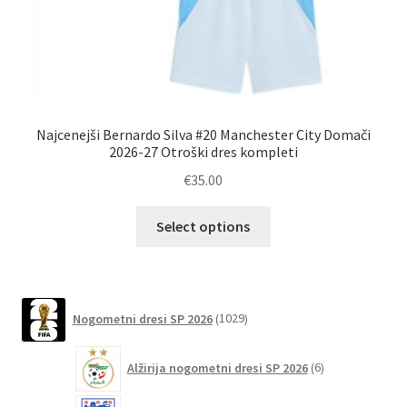
Najcenejši Bernardo Silva #20 Manchester City Domači
Ku
2026-27 Otroški dres kompleti
€
35.00
Ta
Select options
izdelek
ima
več
različic.
1029
Nogometni dresi SP 2026
1029
izdelkov
Možnosti
lahko
6
Alžirija nogometni dresi SP 2026
6
izberete
izdelkov
na
57