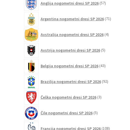
Anglija nogometni dresi SP 2026
57
strani
izdelkov
izdelka
71
Argentina nogometni dresi SP 2026
71
izdelkov
4
Avstralija nogometni dresi SP 2026
4
izdelki
5
Avstrija nogometni dresi SP 2026
5
izdelkov
43
Belgija nogometni dresi SP 2026
43
izdelkov
92
Brazilija nogometni dresi SP 2026
92
izdelkov
3
Češka nogometni dresi SP 2026
3
izdelki
5
Čile nogometni dresi SP 2026
5
izdelkov
108
Francija nogometni dresi SP 2026
108