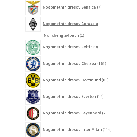
7
Nogometnih dresov Benfica
7
izdelkov
Nogometnih dresov Borussia
1
Monchengladbach
1
izdelek
0
Nogometnih dresov Celtic
0
izdelkov
161
Nogometnih dresov Chelsea
161
izdelkov
80
Nogometnih dresov Dortmund
80
izdelkov
14
Nogometnih dresov Everton
14
izdelkov
2
Nogometnih dresov Feyenoord
2
izdelka
116
Nogometnih dresov Inter Milan
116
izdelkov