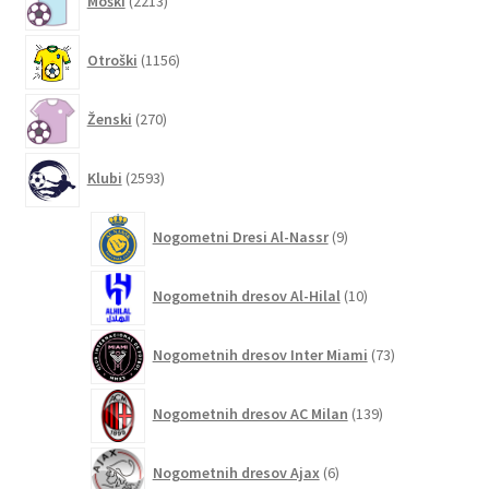
Moški
2213
izdelkov
1156
Otroški
1156
izdelkov
270
Ženski
270
izdelkov
2593
Klubi
2593
izdelkov
9
Nogometni Dresi Al-Nassr
9
izdelkov
10
Nogometnih dresov Al-Hilal
10
izdelkov
73
Nogometnih dresov Inter Miami
73
izdelkov
139
Nogometnih dresov AC Milan
139
izdelkov
6
Nogometnih dresov Ajax
6
izdelkov