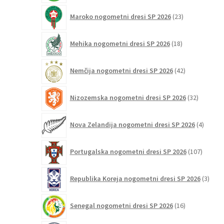
23
Maroko nogometni dresi SP 2026
23
izdelkov
18
Mehika nogometni dresi SP 2026
18
izdelkov
42
Nemčija nogometni dresi SP 2026
42
izdelkov
32
Nizozemska nogometni dresi SP 2026
32
izdelkov
4
Nova Zelandija nogometni dresi SP 2026
4
izdelki
107
Portugalska nogometni dresi SP 2026
107
izdelko
3
Republika Koreja nogometni dresi SP 2026
3
izdelk
16
Senegal nogometni dresi SP 2026
16
izdelkov