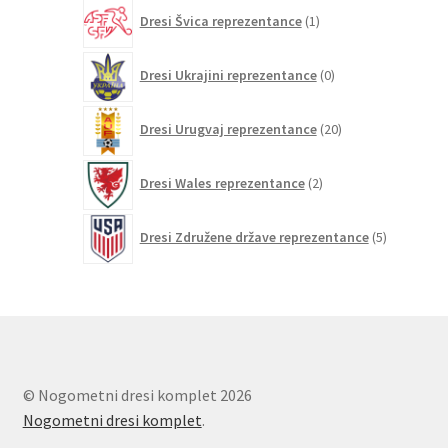
1
Dresi Švica reprezentance
1
izdelek
0
Dresi Ukrajini reprezentance
0
izdelkov
20
Dresi Urugvaj reprezentance
20
izdelkov
2
Dresi Wales reprezentance
2
izdelka
5
Dresi Združene države reprezentance
5
izdelkov
© Nogometni dresi komplet 2026
Nogometni dresi komplet
.