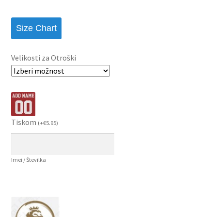
Size Chart
Velikosti za Otroški
Tiskom
(
+
€
5.95
)
Imei / Številka