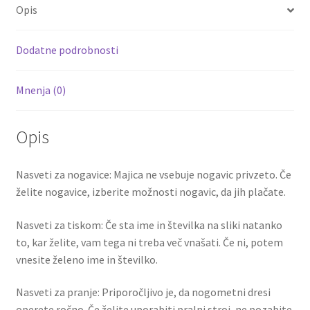
o
er
l
es
di
e
Opis
o
t
t
k
Dodatne podrobnosti
Mnenja (0)
Opis
Nasveti za nogavice: Majica ne vsebuje nogavic privzeto. Če
želite nogavice, izberite možnosti nogavic, da jih plačate.
Nasveti za tiskom: Če sta ime in številka na sliki natanko
to, kar želite, vam tega ni treba več vnašati. Če ni, potem
vnesite želeno ime in številko.
Nasveti za pranje: Priporočljivo je, da nogometni dresi
operete ročno. Če želite uporabiti pralni stroj, ne pozabite