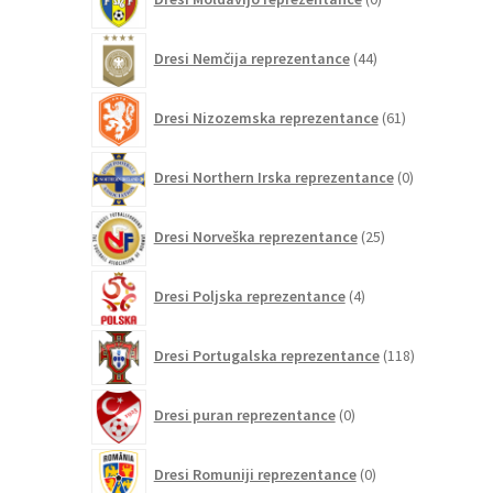
izdelkov
44
Dresi Nemčija reprezentance
44
izdelkov
61
Dresi Nizozemska reprezentance
61
izdelkov
0
Dresi Northern Irska reprezentance
0
izdelkov
25
Dresi Norveška reprezentance
25
izdelkov
4
Dresi Poljska reprezentance
4
izdelki
118
Dresi Portugalska reprezentance
118
izdelkov
0
Dresi puran reprezentance
0
izdelkov
0
Dresi Romuniji reprezentance
0
izdelkov