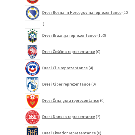
Dresi Bosna in Hercegovina reprezentance
20
20
izdelkov
150
Dresi Brazilija reprezentance
150
izdelkov
0
Dresi Češčina reprezentance
0
izdelkov
4
Dresi Čile reprezentance
4
izdelki
0
Dresi Ciper reprezentance
0
izdelkov
0
Dresi Črna gora reprezentance
0
izdelkov
2
Dresi Danska reprezentance
2
izdelka
0
Dresi Ekvador reprezentance
0