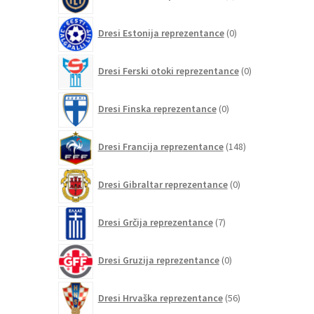
izdelkov
0
Dresi Estonija reprezentance
0
izdelkov
0
Dresi Ferski otoki reprezentance
0
izdelkov
0
Dresi Finska reprezentance
0
izdelkov
148
Dresi Francija reprezentance
148
izdelkov
0
Dresi Gibraltar reprezentance
0
izdelkov
7
Dresi Grčija reprezentance
7
izdelkov
0
Dresi Gruzija reprezentance
0
izdelkov
56
Dresi Hrvaška reprezentance
56
izdelkov