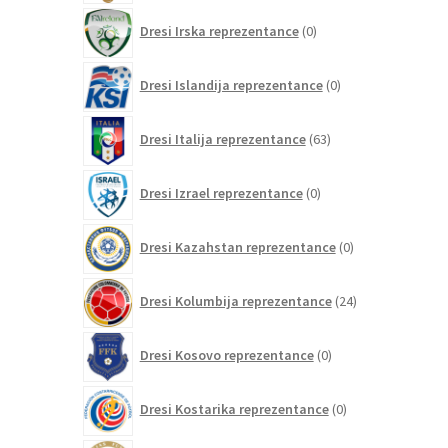
0
Dresi Irska reprezentance
0
izdelkov
0
Dresi Islandija reprezentance
0
izdelkov
63
Dresi Italija reprezentance
63
izdelkov
0
Dresi Izrael reprezentance
0
izdelkov
0
Dresi Kazahstan reprezentance
0
izdelkov
24
Dresi Kolumbija reprezentance
24
izdelkov
0
Dresi Kosovo reprezentance
0
izdelkov
0
Dresi Kostarika reprezentance
0
izdelkov