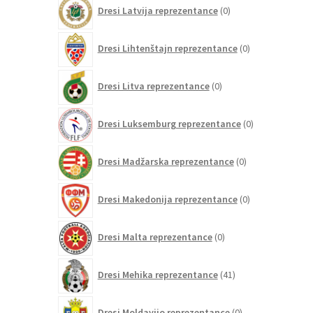
0
Dresi Latvija reprezentance
0
izdelkov
0
Dresi Lihtenštajn reprezentance
0
izdelkov
0
Dresi Litva reprezentance
0
izdelkov
0
Dresi Luksemburg reprezentance
0
izdelkov
0
Dresi Madžarska reprezentance
0
izdelkov
0
Dresi Makedonija reprezentance
0
izdelkov
0
Dresi Malta reprezentance
0
izdelkov
41
Dresi Mehika reprezentance
41
izdelkov
0
Dresi Moldavijo reprezentance
0