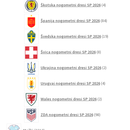
4
Škotska nogometni dresi SP 2026
4
izdelki
84
Španija nogometni dresi SP 2026
84
izdelkov
19
Švedska nogometni dresi SP 2026
19
izdelkov
8
Švica nogometni dresi SP 2026
8
izdelkov
2
Ukrajina nogometni dresi SP 2026
2
izdelka
4
Urugvaj nogometni dresi SP 2026
4
izdelki
2
Wales nogometni dresi SP 2026
2
izdelka
98
ZDA nogometni dresi SP 2026
98
izdelkov
2213