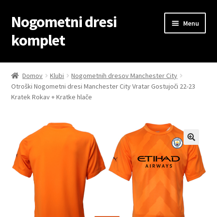
Nogometni dresi
Skip
Skip
Menu
to
to
komplet
navigation
content
Domov
Domov
Klubi
Nogometnih dresov Manchester City
Otroški Nogometni dresi Manchester City Vratar Gostujoči 22-23
Blog
Kratek Rokav + Kratke hlače
Kontaktiraj nas
Košarica
Moj račun
Trgovina
Zaključek nakupa