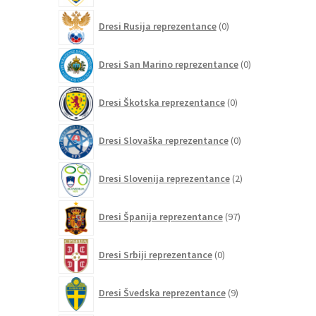
0
Dresi Rusija reprezentance
0
izdelkov
0
Dresi San Marino reprezentance
0
izdelkov
0
Dresi Škotska reprezentance
0
izdelkov
0
Dresi Slovaška reprezentance
0
izdelkov
2
Dresi Slovenija reprezentance
2
izdelka
97
Dresi Španija reprezentance
97
izdelkov
0
Dresi Srbiji reprezentance
0
izdelkov
9
Dresi Švedska reprezentance
9
izdelkov