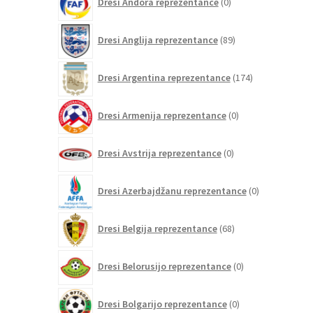
Dresi Andora reprezentance
0
izdelkov
89
Dresi Anglija reprezentance
89
izdelkov
174
Dresi Argentina reprezentance
174
izdelkov
0
Dresi Armenija reprezentance
0
izdelkov
0
Dresi Avstrija reprezentance
0
izdelkov
0
Dresi Azerbajdžanu reprezentance
0
izdelkov
68
Dresi Belgija reprezentance
68
izdelkov
0
Dresi Belorusijo reprezentance
0
izdelkov
0
Dresi Bolgarijo reprezentance
0
izdelkov