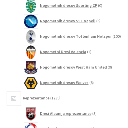
0
Nogometnih dresov Sporting CP
0
izdelkov
6
Nogometnih dresov SSC Napoli
6
izdelkov
100
Nogometnih dresov Tottenham Hotspur
100
izde
1
Nogometni Dresi Valencia
1
izdelek
0
Nogometnih dresov West Ham United
0
izdelkov
6
Nogometnih dresov Wolves
6
izdelkov
1239
Reprezentance
1239
izdelkov
3
Dresi Albanija reprezentance
3
izdelki
0