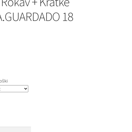
 Rokav + Kratke
 A.GUARDADO 18
oški