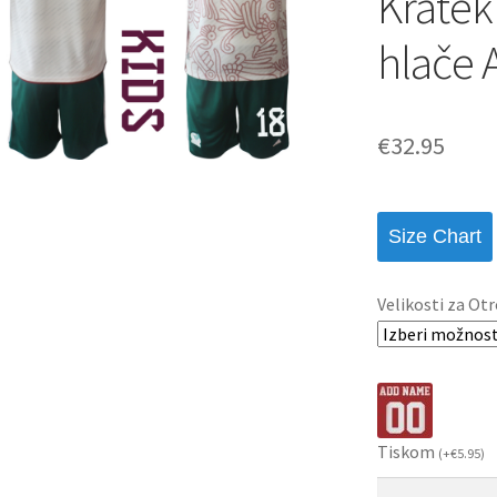
Kratek
hlače
€
32.95
Size Chart
Velikosti za Otr
Tiskom
(
+
€
5.95
)