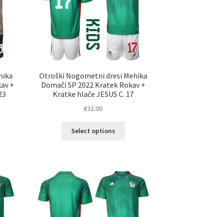
na
ani
strani
elka
izdelka
hika
Otroški Nogometni dresi Mehika
kav +
Domači SP 2022 Kratek Rokav +
23
Kratke hlače JESUS C. 17
€
32.00
Ta
Select options
elek
izdelek
a
ima
č
več
ičic.
različic.
nosti
Možnosti
ko
lahko
erete
izberete
na