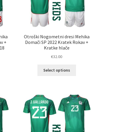
ani
strani
elka
izdelka
hika
Otroški Nogometni dresi Mehika
av +
Domači SP 2022 Kratek Rokav +
18
Kratke hlače
€
32.00
Ta
Select options
elek
izdelek
a
ima
č
več
ičic.
različic.
nosti
Možnosti
ko
lahko
erete
izberete
na
ani
strani