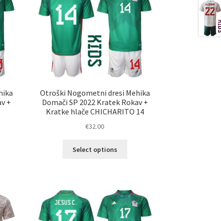
hika
Otroški Nogometni dresi Mehika
av +
Domači SP 2022 Kratek Rokav +
3
Kratke hlače CHICHARITO 14
€
32.00
Ta
Select options
elek
izdelek
a
ima
č
več
ičic.
različic.
nosti
Možnosti
ko
lahko
erete
izberete