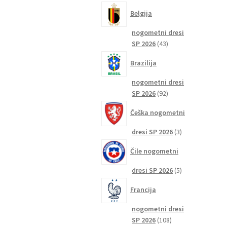
izdelkov
Belgija
nogometni dresi
43
SP 2026
43
izdelkov
Brazilija
nogometni dresi
92
SP 2026
92
izdelkov
Češka nogometni
3
dresi SP 2026
3
izdelki
Čile nogometni
5
dresi SP 2026
5
izdelkov
Francija
nogometni dresi
108
SP 2026
108