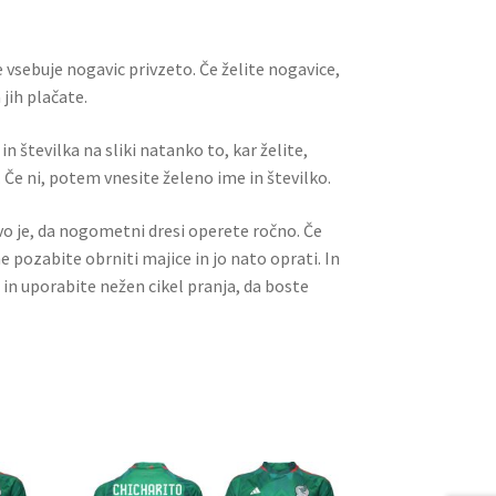
t
t
 vsebuje nogavic privzeto. Če želite nogavice,
jih plačate.
n številka na sliki natanko to, kar želite,
 Če ni, potem vnesite želeno ime in številko.
ivo je, da nogometni dresi operete ročno. Če
ne pozabite obrniti majice in jo nato oprati. In
 in uporabite nežen cikel pranja, da boste