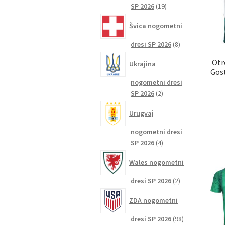
19
SP 2026
19
izdelkov
Švica nogometni
8
dresi SP 2026
8
izdelkov
Otr
Ukrajina
Gost
nogometni dresi
2
SP 2026
2
izdelka
Urugvaj
nogometni dresi
4
SP 2026
4
izdelki
Wales nogometni
2
dresi SP 2026
2
izdelka
ZDA nogometni
98
dresi SP 2026
98