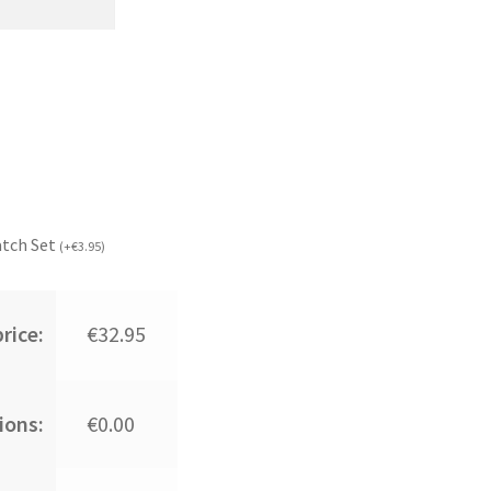
atch Set
(
+
€
3.95
)
rice:
€32.95
ions:
€0.00