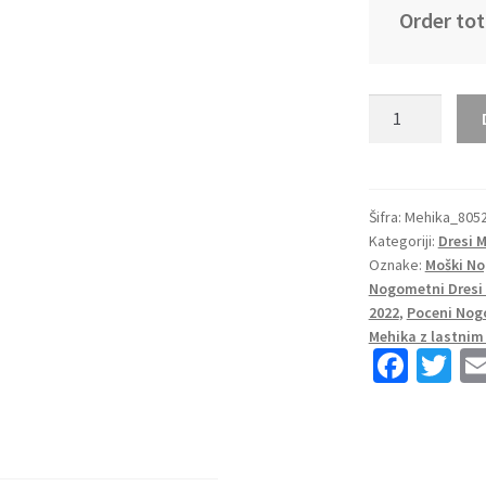
Order tot
Otroški
Nogometni
dresi
Mehika
Gostujoči
Šifra:
Mehika_805
Kategoriji:
Dresi 
SP
Oznake:
Moški No
2022
Nogometni Dresi 
Kratek
2022
,
Poceni Nog
Rokav
Mehika z lastni
+
Fa
T
Kratke
ce
wi
hlače
b
tt
A.GUARDADO
o
er
18