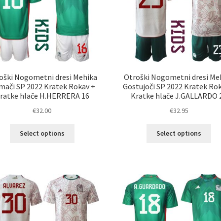
na
na
strani
str
izdelka
izd
oški Nogometni dresi Mehika
Otroški Nogometni dresi Me
ači SP 2022 Kratek Rokav +
Gostujoči SP 2022 Kratek Ro
ratke hlače H.HERRERA 16
Kratke hlače J.GALLARDO 
€
32.00
€
32.95
Ta
Ta
Select options
Select options
izdelek
izd
ima
im
več
ve
različic.
razl
Možnosti
Mož
lahko
lah
izberete
izb
na
na