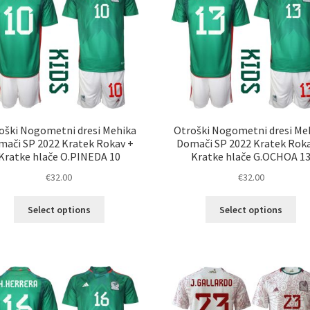
oški Nogometni dresi Mehika
Otroški Nogometni dresi Me
ači SP 2022 Kratek Rokav +
Domači SP 2022 Kratek Rok
Kratke hlače O.PINEDA 10
Kratke hlače G.OCHOA 1
€
32.00
€
32.00
Ta
Ta
Select options
Select options
izdelek
izd
ima
im
več
ve
različic.
razl
Možnosti
Mož
lahko
lah
izberete
izb