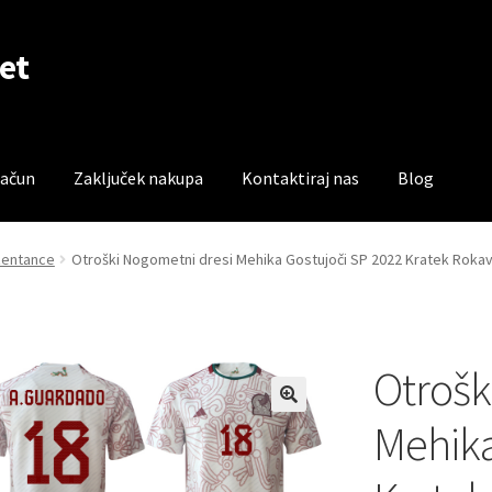
et
račun
Zaključek nakupa
Kontaktiraj nas
Blog
čun
Trgovina
Zaključek nakupa
zentance
Otroški Nogometni dresi Mehika Gostujoči SP 2022 Kratek Roka
Otrošk
Mehika