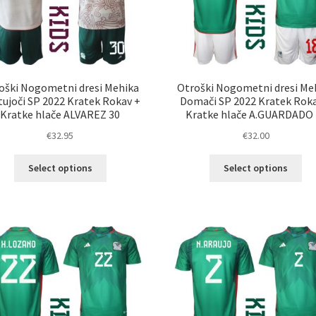
strani
str
izdelka
izd
oški Nogometni dresi Mehika
Otroški Nogometni dresi Me
ujoči SP 2022 Kratek Rokav +
Domači SP 2022 Kratek Rok
Kratke hlače ALVAREZ 30
Kratke hlače A.GUARDADO 
€
32.95
€
32.00
Ta
Ta
Select options
Select options
izdelek
izd
ima
im
več
ve
različic.
razl
Možnosti
Mož
lahko
lah
izberete
izb
na
na
strani
str