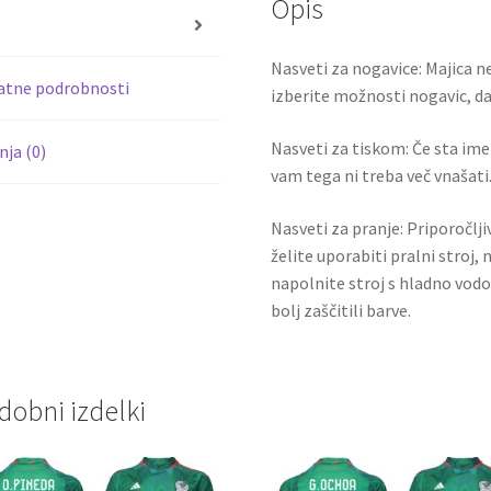
količina
Opis
o
s
k
Nasveti za nogavice: Majica ne
atne podrobnosti
izberite možnosti nogavic, da 
Nasveti za tiskom: Če sta ime i
ja (0)
vam tega ni treba več vnašati.
Nasveti za pranje: Priporočlj
želite uporabiti pralni stroj, 
napolnite stroj s hladno vodo
bolj zaščitili barve.
dobni izdelki