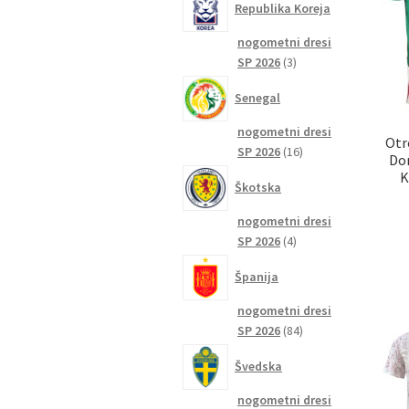
Republika Koreja
nogometni dresi
3
SP 2026
3
izdelki
Senegal
nogometni dresi
Otr
16
SP 2026
16
Dom
izdelkov
K
Škotska
nogometni dresi
4
SP 2026
4
izdelki
Španija
nogometni dresi
84
SP 2026
84
izdelkov
Švedska
nogometni dresi