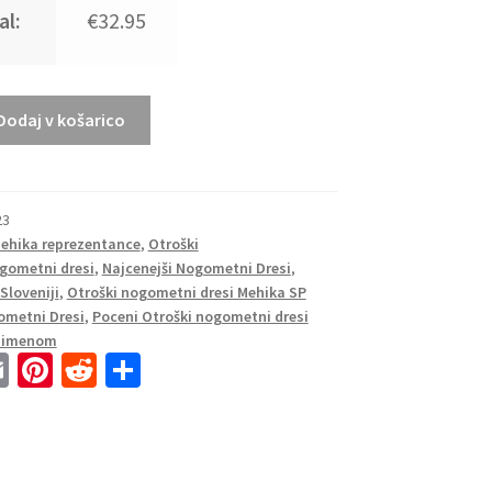
al:
€32.95
Dodaj v košarico
23
Mehika reprezentance
,
Otroški
gometni dresi
,
Najcenejši Nogometni Dresi
,
Sloveniji
,
Otroški nogometni dresi Mehika SP
ometni Dresi
,
Poceni Otroški nogometni dresi
m imenom
E
Pi
R
S
m
nt
e
h
ai
er
d
ar
l
es
di
e