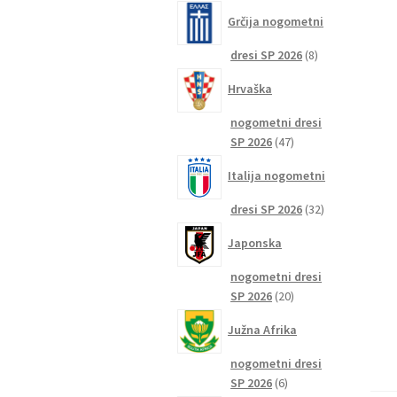
izdelkov
Grčija nogometni
8
dresi SP 2026
8
izdelkov
Hrvaška
nogometni dresi
47
SP 2026
47
izdelkov
Italija nogometni
32
dresi SP 2026
32
izdelkov
Japonska
nogometni dresi
20
SP 2026
20
izdelkov
Južna Afrika
nogometni dresi
6
SP 2026
6