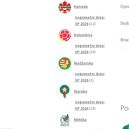
izdelkov
Opi
Kanada
nogometni dresi
Dod
12
SP 2026
12
izdelkov
Kolumbija
Mnen
nogometni dresi
33
SP 2026
33
izdelkov
Madžarska
nogometni dresi
1
SP 2026
1
izdelek
Maroko
nogometni dresi
Po
23
SP 2026
23
izdelkov
Mehika