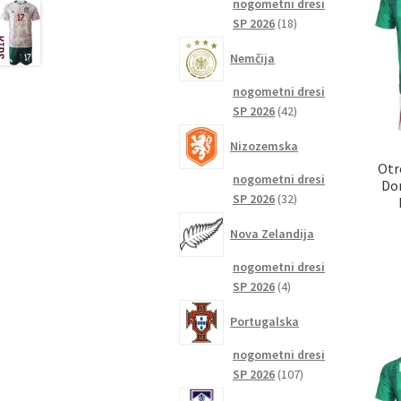
nogometni dresi
18
SP 2026
18
izdelkov
Nemčija
nogometni dresi
42
SP 2026
42
izdelkov
Nizozemska
Otr
nogometni dresi
Dom
32
SP 2026
32
izdelkov
Nova Zelandija
nogometni dresi
4
SP 2026
4
izdelki
Portugalska
nogometni dresi
107
SP 2026
107
izdelkov