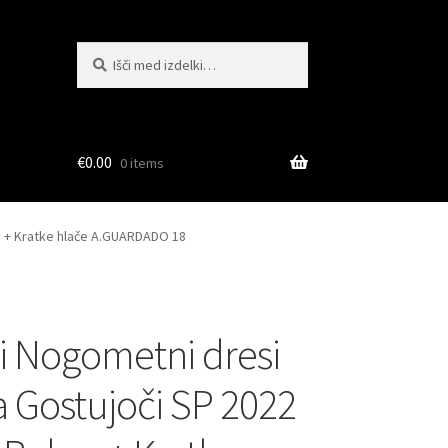
Išči:
Iskanje
€
0.00
0 items
v + Kratke hlače A.GUARDADO 18
i Nogometni dresi
 Gostujoči SP 2022