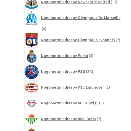
Nogometnih dresov Newcastle United
12
izdelkov
Nogometnih dresov Olympique De Marseille
0
0
izdelkov
2
Nogometnih dresov Olympique Lyonnais
2
izdelk
3
Nogometnih dresov Porto
3
izdelki
245
Nogometnih dresov PSG
245
izdelkov
1
Nogometnih dresov PSV Eindhoven
1
izdelek
15
Nogometnih dresov RB Leipzig
15
izdelkov
2
Nogometnih dresov Real Betis
2
izdelka
336