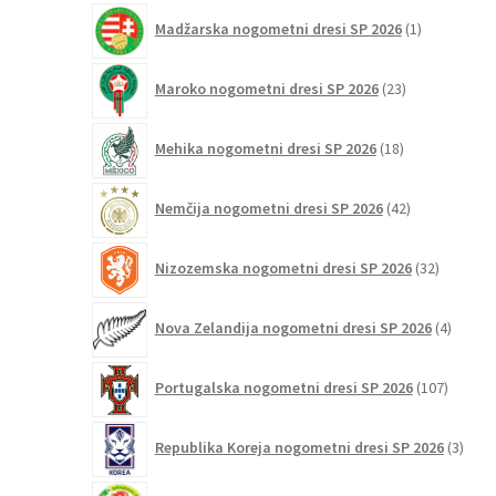
1
Madžarska nogometni dresi SP 2026
1
izdelek
23
Maroko nogometni dresi SP 2026
23
izdelkov
18
Mehika nogometni dresi SP 2026
18
izdelkov
42
Nemčija nogometni dresi SP 2026
42
izdelkov
32
Nizozemska nogometni dresi SP 2026
32
izdelkov
4
Nova Zelandija nogometni dresi SP 2026
4
izdelki
107
Portugalska nogometni dresi SP 2026
107
izdelko
3
Republika Koreja nogometni dresi SP 2026
3
izdelk
16