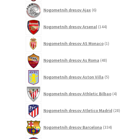
6
Nogometnih dresov Ajax
6
izdelkov
144
Nogometnih dresov Arsenal
144
izdelkov
1
Nogometnih dresov AS Monaco
1
izdelek
48
Nogometnih dresov As Roma
48
izdelkov
5
Nogometnih dresov Aston Villa
5
izdelkov
4
Nogometnih dresov Athletic Bilbao
4
izdelki
28
Nogometnih dresov Atletico Madrid
28
izdelkov
334
Nogometnih dresov Barcelona
334
izdelkov