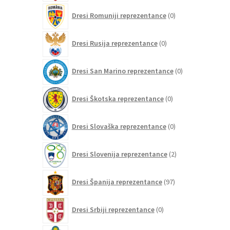
0
Dresi Romuniji reprezentance
0
izdelkov
0
Dresi Rusija reprezentance
0
izdelkov
0
Dresi San Marino reprezentance
0
izdelkov
0
Dresi Škotska reprezentance
0
izdelkov
0
Dresi Slovaška reprezentance
0
izdelkov
2
Dresi Slovenija reprezentance
2
izdelka
97
Dresi Španija reprezentance
97
izdelkov
0
Dresi Srbiji reprezentance
0
izdelkov