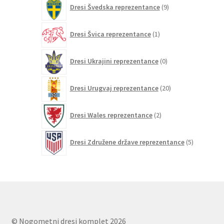
9
Dresi Švedska reprezentance
9
izdelkov
1
Dresi Švica reprezentance
1
izdelek
0
Dresi Ukrajini reprezentance
0
izdelkov
20
Dresi Urugvaj reprezentance
20
izdelkov
2
Dresi Wales reprezentance
2
izdelka
5
Dresi Združene države reprezentance
5
izdelkov
© Nogometni dresi komplet 2026