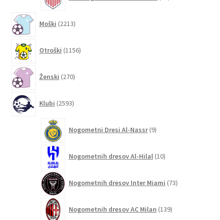
izdelkov
2213
Moški
2213
izdelkov
1156
Otroški
1156
izdelkov
270
Ženski
270
izdelkov
2593
Klubi
2593
izdelkov
9
Nogometni Dresi Al-Nassr
9
izdelkov
10
Nogometnih dresov Al-Hilal
10
izdelkov
73
Nogometnih dresov Inter Miami
73
izdelkov
139
Nogometnih dresov AC Milan
139
izdelkov