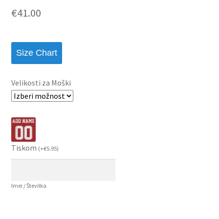
€
41.00
Size Chart
Velikosti za Moški
Tiskom
(
+
€
5.95
)
Imei / Številka