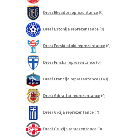
0
Dresi Ekvador reprezentance
0
izdelkov
0
Dresi Estonija reprezentance
0
izdelkov
0
Dresi Ferski otoki reprezentance
0
izdelkov
0
Dresi Finska reprezentance
0
izdelkov
148
Dresi Francija reprezentance
148
izdelkov
0
Dresi Gibraltar reprezentance
0
izdelkov
7
Dresi Grčija reprezentance
7
izdelkov
0
Dresi Gruzija reprezentance
0
izdelkov