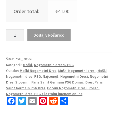
Order total:
€41.00
PEREiRA
Dodaj v košarico
#15
Moški
Nogometni
dresi
Šifra:
PSG_70563
Kategoriji:
Moški
,
Nogometnih dresov PSG
Paris
Oznake:
Moški Nogometni Dres
,
Moški Nogometni dresi
,
Moški
Saint-
Nogometni dresi PSG
,
Najcenejši Nogometni Dresi
,
Nogometni
Germain
Dresi Sloveniji
,
Paris Saint Germain PSG Domači Dres
,
Paris
PSG
Saint Germain PSG Dres
,
Poceni Nogometni Dresi
,
Poceni
Domači
Nogometni dresi PSG z lastnim imenom online
2023
Fa
T
E
Pi
R
S
Kratek
ce
wi
m
nt
e
h
Rokav
b
tt
ai
er
d
ar
+