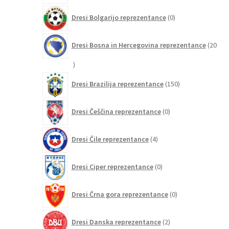
0
Dresi Bolgarijo reprezentance
0
izdelkov
Dresi Bosna in Hercegovina reprezentance
20
20
izdelkov
150
Dresi Brazilija reprezentance
150
izdelkov
0
Dresi Češčina reprezentance
0
izdelkov
4
Dresi Čile reprezentance
4
izdelki
0
Dresi Ciper reprezentance
0
izdelkov
0
Dresi Črna gora reprezentance
0
izdelkov
2
Dresi Danska reprezentance
2
izdelka