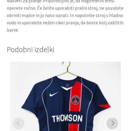
Nasveti za pranje: Priporočljivo je, da nogometni dresi
operete ročno. Če želite uporabiti pralni stroj, ne pozabite
obrniti majice in jo nato oprati. In napolnite stroj s hladno
vodo in uporabite nežen cikel pranja, da boste bolj zaščitili
barve.
Podobni izdelki