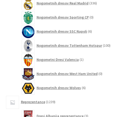
Nogometnih dresov Real Madrid
336
izdelkov
0
Nogometnih dresov Sporting CP
0
izdelkov
6
Nogometnih dresov SSC Napoli
6
izdelkov
100
Nogometnih dresov Tottenham Hotspur
100
izde
1
Nogometni Dresi Valencia
1
izdelek
0
Nogometnih dresov West Ham United
0
izdelkov
6
Nogometnih dresov Wolves
6
izdelkov
1239
Reprezentance
1239
izdelkov
3
Dresi Albanija reprezentance
3