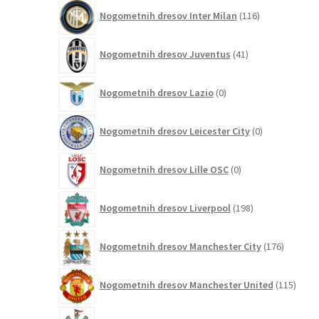
116
Nogometnih dresov Inter Milan
116
izdelkov
41
Nogometnih dresov Juventus
41
izdelkov
0
Nogometnih dresov Lazio
0
izdelkov
0
Nogometnih dresov Leicester City
0
izdelkov
0
Nogometnih dresov Lille OSC
0
izdelkov
198
Nogometnih dresov Liverpool
198
izdelkov
176
Nogometnih dresov Manchester City
176
izdelkov
115
Nogometnih dresov Manchester United
115
izdel
12