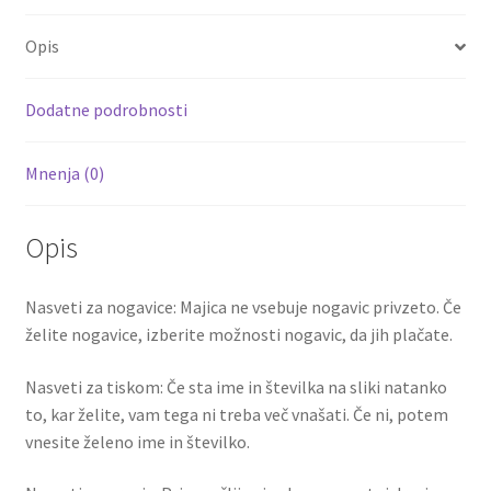
o
er
l
es
di
e
Kratke
Opis
hlače
o
t
t
količina
k
Dodatne podrobnosti
Mnenja (0)
Opis
Nasveti za nogavice: Majica ne vsebuje nogavic privzeto. Če
želite nogavice, izberite možnosti nogavic, da jih plačate.
Nasveti za tiskom: Če sta ime in številka na sliki natanko
to, kar želite, vam tega ni treba več vnašati. Če ni, potem
vnesite želeno ime in številko.