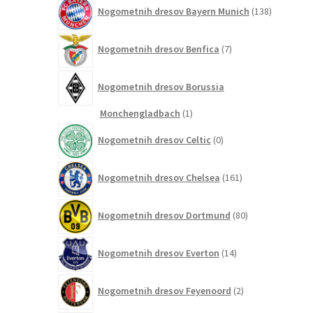
138
Nogometnih dresov Bayern Munich
138
izdelkov
7
Nogometnih dresov Benfica
7
izdelkov
Nogometnih dresov Borussia
1
Monchengladbach
1
izdelek
0
Nogometnih dresov Celtic
0
izdelkov
161
Nogometnih dresov Chelsea
161
izdelkov
80
Nogometnih dresov Dortmund
80
izdelkov
14
Nogometnih dresov Everton
14
izdelkov
2
Nogometnih dresov Feyenoord
2
izdelka