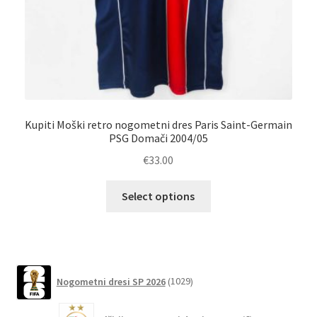
Kupiti Moški retro nogometni dres Paris Saint-Germain
Moš
PSG Domači 2004/05
€
33.00
Ta
Select options
izdelek
ima
več
različic.
1029
Možnosti
Nogometni dresi SP 2026
1029
izdelkov
lahko
6
izberete