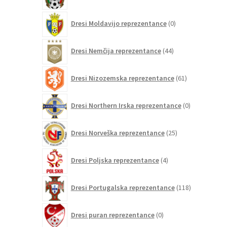
izdelkov
0
Dresi Moldavijo reprezentance
0
izdelkov
44
Dresi Nemčija reprezentance
44
izdelkov
61
Dresi Nizozemska reprezentance
61
izdelkov
0
Dresi Northern Irska reprezentance
0
izdelkov
25
Dresi Norveška reprezentance
25
izdelkov
4
Dresi Poljska reprezentance
4
izdelki
118
Dresi Portugalska reprezentance
118
izdelkov
0
Dresi puran reprezentance
0
izdelkov