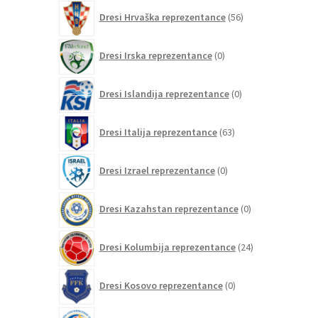
56
Dresi Hrvaška reprezentance
56
izdelkov
0
Dresi Irska reprezentance
0
izdelkov
0
Dresi Islandija reprezentance
0
izdelkov
63
Dresi Italija reprezentance
63
izdelkov
0
Dresi Izrael reprezentance
0
izdelkov
0
Dresi Kazahstan reprezentance
0
izdelkov
24
Dresi Kolumbija reprezentance
24
izdelkov
0
Dresi Kosovo reprezentance
0
izdelkov
0