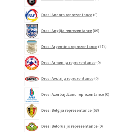
izdelki
0
Dresi Andora reprezentance
0
izdelkov
89
Dresi Anglija reprezentance
89
izdelkov
174
Dresi Argentina reprezentance
174
izdelkov
0
Dresi Armenija reprezentance
0
izdelkov
0
Dresi Avstrija reprezentance
0
izdelkov
0
Dresi Azerbajdžanu reprezentance
0
izdelkov
68
Dresi Belgija reprezentance
68
izdelkov
0
Dresi Belorusijo reprezentance
0
izdelkov