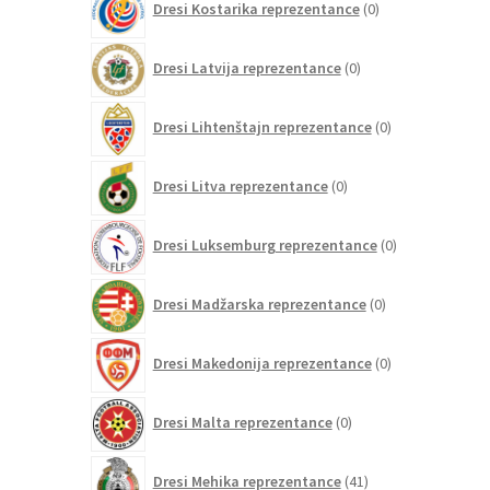
Dresi Kostarika reprezentance
0
izdelkov
0
Dresi Latvija reprezentance
0
izdelkov
0
Dresi Lihtenštajn reprezentance
0
izdelkov
0
Dresi Litva reprezentance
0
izdelkov
0
Dresi Luksemburg reprezentance
0
izdelkov
0
Dresi Madžarska reprezentance
0
izdelkov
0
Dresi Makedonija reprezentance
0
izdelkov
0
Dresi Malta reprezentance
0
izdelkov
41
Dresi Mehika reprezentance
41