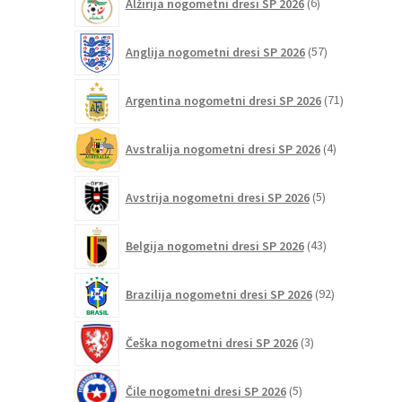
Alžirija nogometni dresi SP 2026
6
izdelkov
na
strani
57
Anglija nogometni dresi SP 2026
57
izdelkov
izdelka
71
Argentina nogometni dresi SP 2026
71
izdelkov
4
Avstralija nogometni dresi SP 2026
4
izdelki
5
Avstrija nogometni dresi SP 2026
5
izdelkov
43
Belgija nogometni dresi SP 2026
43
izdelkov
92
Brazilija nogometni dresi SP 2026
92
izdelkov
3
Češka nogometni dresi SP 2026
3
izdelki
5
Čile nogometni dresi SP 2026
5
izdelkov