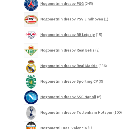
Nogometnih dresov PSG
245
izdelkov
1
Nogometnih dresov PSV Eindhoven
1
izdelek
15
Nogometnih dresov RB Leipzig
15
izdelkov
2
Nogometnih dresov Real Betis
2
izdelka
336
Nogometnih dresov Real Madrid
336
izdelkov
0
Nogometnih dresov Sporting CP
0
izdelkov
6
Nogometnih dresov SSC Napoli
6
izdelkov
100
Nogometnih dresov Tottenham Hotspur
100
izde
1
Nogometni Dresi Valencia
1