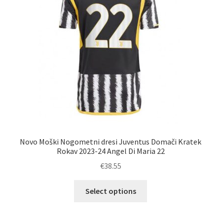
na
strani
izdelka
Novo Moški Nogometni dresi Juventus Domači Kratek
Rokav 2023-24 Angel Di Maria 22
€
38.55
Ta
Select options
izdelek
ima