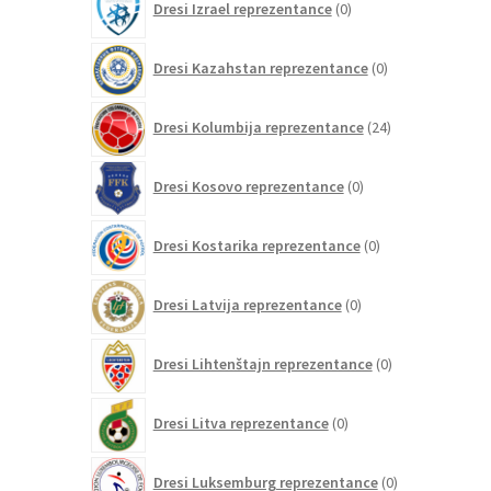
Dresi Izrael reprezentance
0
izdelkov
0
Dresi Kazahstan reprezentance
0
izdelkov
24
Dresi Kolumbija reprezentance
24
izdelkov
0
Dresi Kosovo reprezentance
0
izdelkov
0
Dresi Kostarika reprezentance
0
izdelkov
0
Dresi Latvija reprezentance
0
izdelkov
0
Dresi Lihtenštajn reprezentance
0
izdelkov
0
Dresi Litva reprezentance
0
izdelkov
0
Dresi Luksemburg reprezentance
0