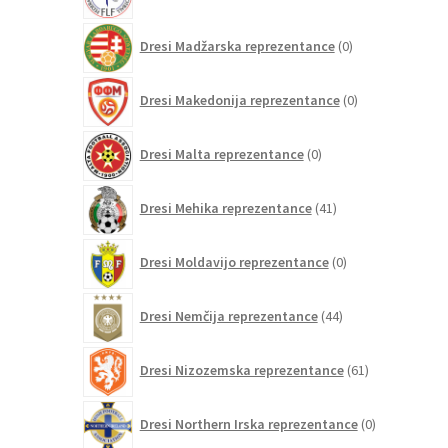
izdelkov
0
Dresi Madžarska reprezentance
0
izdelkov
0
Dresi Makedonija reprezentance
0
izdelkov
0
Dresi Malta reprezentance
0
izdelkov
41
Dresi Mehika reprezentance
41
izdelkov
0
Dresi Moldavijo reprezentance
0
izdelkov
44
Dresi Nemčija reprezentance
44
izdelkov
61
Dresi Nizozemska reprezentance
61
izdelkov
0
Dresi Northern Irska reprezentance
0
izdelkov