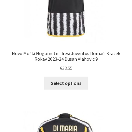
Novo Moški Nogometni dresi Juventus Domači Kratek
Rokav 2023-24 Dusan Vlahovic 9
€
38.55
Ta
Select options
izdelek
ima
več
različic.
Možnosti
lahko
izberete