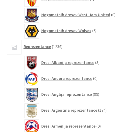
izdelek
0
Nogometnih dresov West Ham United
0
izdelkov
6
Nogometnih dresov Wolves
6
izdelkov
1239
Reprezentance
1239
izdelkov
3
Dresi Albanija reprezentance
3
izdelki
0
Dresi Andora reprezentance
0
izdelkov
89
Dresi Anglija reprezentance
89
izdelkov
174
Dresi Argentina reprezentance
174
izdelkov
0
Dresi Armenija reprezentance
0
izdelkov