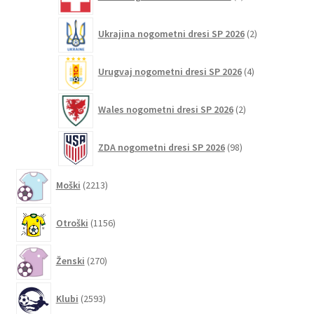
izdelkov
2
Ukrajina nogometni dresi SP 2026
2
izdelka
4
Urugvaj nogometni dresi SP 2026
4
izdelki
2
Wales nogometni dresi SP 2026
2
izdelka
98
ZDA nogometni dresi SP 2026
98
izdelkov
2213
Moški
2213
izdelkov
1156
Otroški
1156
izdelkov
270
Ženski
270
izdelkov
2593
Klubi
2593
izdelkov