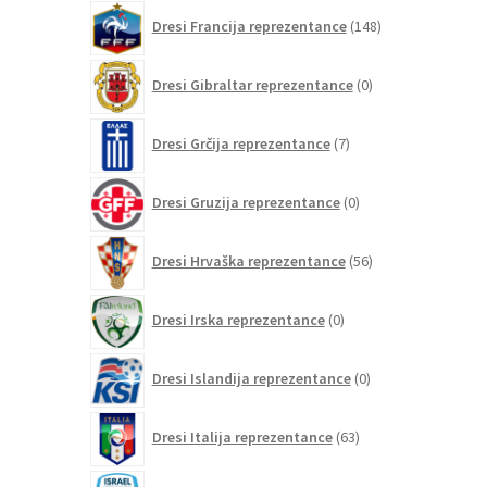
148
Dresi Francija reprezentance
148
izdelkov
0
Dresi Gibraltar reprezentance
0
izdelkov
7
Dresi Grčija reprezentance
7
izdelkov
0
Dresi Gruzija reprezentance
0
izdelkov
56
Dresi Hrvaška reprezentance
56
izdelkov
0
Dresi Irska reprezentance
0
izdelkov
0
Dresi Islandija reprezentance
0
izdelkov
63
Dresi Italija reprezentance
63
izdelkov
0