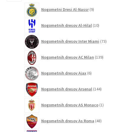
9
Nogometni Dresi Al-Nassr
9
izdelkov
10
Nogometnih dresov Al-Hilal
10
izdelkov
73
Nogometnih dresov Inter Miami
73
izdelkov
139
Nogometnih dresov AC Milan
139
izdelkov
6
Nogometnih dresov Ajax
6
izdelkov
144
Nogometnih dresov Arsenal
144
izdelkov
1
Nogometnih dresov AS Monaco
1
izdelek
48
Nogometnih dresov As Roma
48
izdelkov