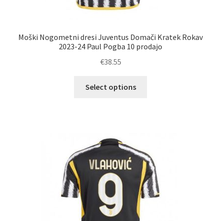
Moški Nogometni dresi Juventus Domači Kratek Rokav
2023-24 Paul Pogba 10 prodajo
€
38.55
Ta
Select options
izdelek
ima
več
različic.
Možnosti
lahko
izberete
na
strani
izdelka