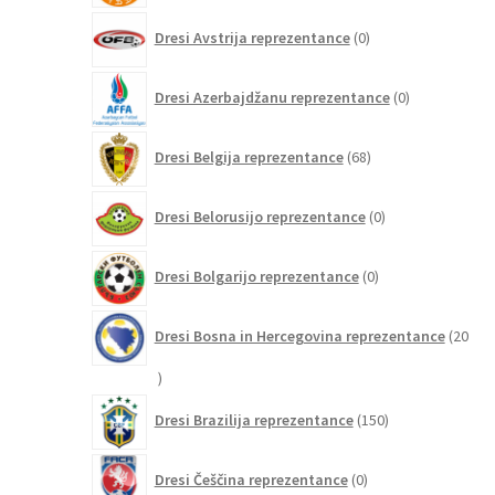
0
Dresi Avstrija reprezentance
0
izdelkov
0
Dresi Azerbajdžanu reprezentance
0
izdelkov
68
Dresi Belgija reprezentance
68
izdelkov
0
Dresi Belorusijo reprezentance
0
izdelkov
0
Dresi Bolgarijo reprezentance
0
izdelkov
Dresi Bosna in Hercegovina reprezentance
20
20
izdelkov
150
Dresi Brazilija reprezentance
150
izdelkov
0
Dresi Češčina reprezentance
0
izdelkov