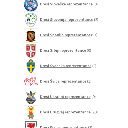
0
Dresi Slovaška reprezentance
0
izdelkov
2
Dresi Slovenija reprezentance
2
izdelka
97
Dresi Španija reprezentance
97
izdelkov
0
Dresi Srbiji reprezentance
0
izdelkov
9
Dresi Švedska reprezentance
9
izdelkov
1
Dresi Švica reprezentance
1
izdelek
0
Dresi Ukrajini reprezentance
0
izdelkov
20
Dresi Urugvaj reprezentance
20
izdelkov
2
Dresi Wales reprezentance
2