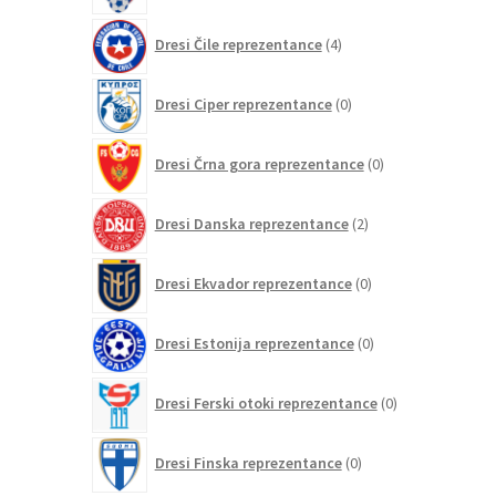
4
Dresi Čile reprezentance
4
izdelki
0
Dresi Ciper reprezentance
0
izdelkov
0
Dresi Črna gora reprezentance
0
izdelkov
2
Dresi Danska reprezentance
2
izdelka
0
Dresi Ekvador reprezentance
0
izdelkov
0
Dresi Estonija reprezentance
0
izdelkov
0
Dresi Ferski otoki reprezentance
0
izdelkov
0
Dresi Finska reprezentance
0
izdelkov