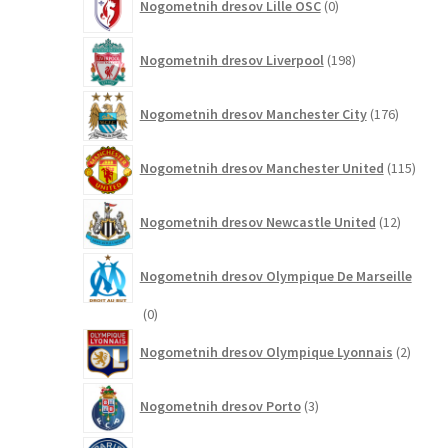
Nogometnih dresov Lille OSC
0
izdelkov
198
Nogometnih dresov Liverpool
198
izdelkov
176
Nogometnih dresov Manchester City
176
izdelkov
115
Nogometnih dresov Manchester United
115
izdel
12
Nogometnih dresov Newcastle United
12
izdelkov
Nogometnih dresov Olympique De Marseille
0
0
izdelkov
2
Nogometnih dresov Olympique Lyonnais
2
izdelk
3
Nogometnih dresov Porto
3
izdelki
245