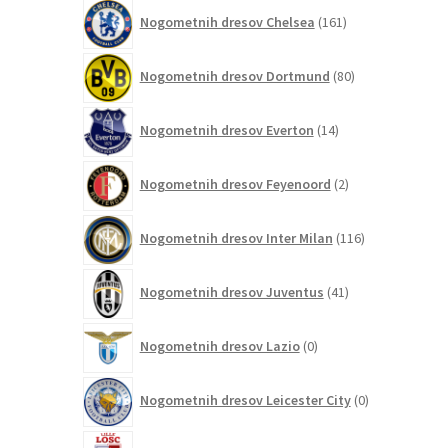
161
Nogometnih dresov Chelsea
161
izdelkov
80
Nogometnih dresov Dortmund
80
izdelkov
14
Nogometnih dresov Everton
14
izdelkov
2
Nogometnih dresov Feyenoord
2
izdelka
116
Nogometnih dresov Inter Milan
116
izdelkov
41
Nogometnih dresov Juventus
41
izdelkov
0
Nogometnih dresov Lazio
0
izdelkov
0
Nogometnih dresov Leicester City
0
izdelkov
0