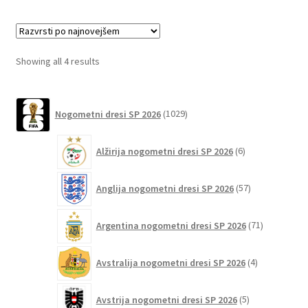
več
različic.
Možnosti
lahko
Sorted
Showing all 4 results
izberete
by
na
latest
1029
strani
Nogometni dresi SP 2026
1029
izdelkov
izdelka
6
Alžirija nogometni dresi SP 2026
6
izdelkov
57
Anglija nogometni dresi SP 2026
57
izdelkov
71
Argentina nogometni dresi SP 2026
71
izdelkov
4
Avstralija nogometni dresi SP 2026
4
izdelki
5
Avstrija nogometni dresi SP 2026
5
izdelkov