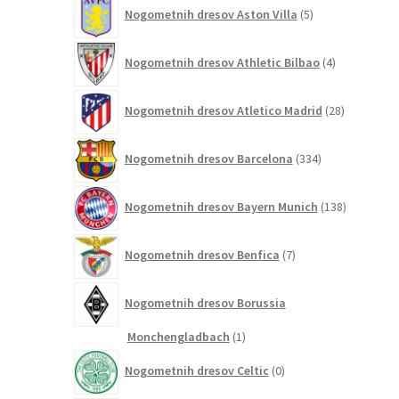
5
Nogometnih dresov Aston Villa
5
izdelkov
4
Nogometnih dresov Athletic Bilbao
4
izdelki
28
Nogometnih dresov Atletico Madrid
28
izdelkov
334
Nogometnih dresov Barcelona
334
izdelkov
138
Nogometnih dresov Bayern Munich
138
izdelkov
7
Nogometnih dresov Benfica
7
izdelkov
Nogometnih dresov Borussia
1
Monchengladbach
1
izdelek
0
Nogometnih dresov Celtic
0
izdelkov