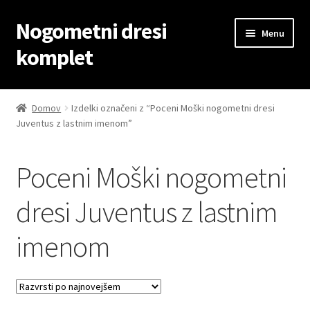
Nogometni dresi
Skip
Skip
Menu
to
to
komplet
navigation
content
Domov
Domov
Izdelki označeni z “Poceni Moški nogometni dresi
Juventus z lastnim imenom”
Blog
Kontaktiraj nas
Poceni Moški nogometni
Košarica
dresi Juventus z lastnim
imenom
Moj račun
Trgovina
Zaključek nakupa