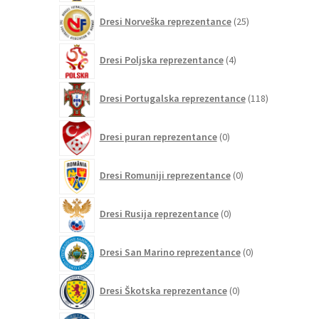
25
Dresi Norveška reprezentance
25
izdelkov
4
Dresi Poljska reprezentance
4
izdelki
118
Dresi Portugalska reprezentance
118
izdelkov
0
Dresi puran reprezentance
0
izdelkov
0
Dresi Romuniji reprezentance
0
izdelkov
0
Dresi Rusija reprezentance
0
izdelkov
0
Dresi San Marino reprezentance
0
izdelkov
0
Dresi Škotska reprezentance
0
izdelkov