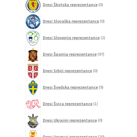
0
Dresi Škotska reprezentance
0
izdelkov
0
Dresi Slovaška reprezentance
0
izdelkov
2
Dresi Slovenija reprezentance
2
izdelka
97
Dresi Španija reprezentance
97
izdelkov
0
Dresi Srbiji reprezentance
0
izdelkov
9
Dresi Švedska reprezentance
9
izdelkov
1
Dresi Švica reprezentance
1
izdelek
0
Dresi Ukrajini reprezentance
0
izdelkov
20
Dresi Urugvaj reprezentance
20