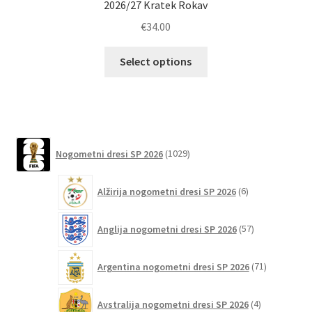
2026/27 Kratek Rokav
€
34.00
Ta
Select options
izdelek
ima
več
različic.
Možnosti
1029
Nogometni dresi SP 2026
1029
lahko
izdelkov
izberete
6
Alžirija nogometni dresi SP 2026
6
na
izdelkov
strani
57
izdelka
Anglija nogometni dresi SP 2026
57
izdelkov
71
Argentina nogometni dresi SP 2026
71
izdelkov
4
Avstralija nogometni dresi SP 2026
4
izdelki