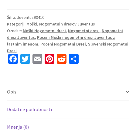
Nogometni
dresi
Juventus
Šifra:
Juventus90410
Kategoriji:
Moški
,
Nogometnih dresov Juventus
Domači
Oznake:
Moški Nogometni dresi
,
Nogometni dresi
,
Nogometni
Kratek
dresi Juventus
,
Poceni Moški nogometni dresi Juventus z
Rokav
lastnim imenom
,
Poceni Nogometni Dresi
,
Slovenski Nogometni
2023-
Dresi
24
Fa
T
E
Pi
R
S
Angel
ce
wi
m
nt
e
h
Di
b
tt
ai
er
d
ar
Maria
o
er
l
es
di
e
22
Opis
količina
o
t
t
k
Dodatne podrobnosti
Mnenja (0)