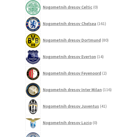
izdelek
0
Nogometnih dresov Celtic
0
izdelkov
161
Nogometnih dresov Chelsea
161
izdelkov
80
Nogometnih dresov Dortmund
80
izdelkov
14
Nogometnih dresov Everton
14
izdelkov
2
Nogometnih dresov Feyenoord
2
izdelka
116
Nogometnih dresov Inter Milan
116
izdelkov
41
Nogometnih dresov Juventus
41
izdelkov
0
Nogometnih dresov Lazio
0
izdelkov
0