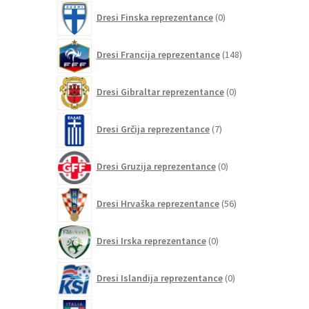
0
Dresi Finska reprezentance
0
izdelkov
148
Dresi Francija reprezentance
148
izdelkov
0
Dresi Gibraltar reprezentance
0
izdelkov
7
Dresi Grčija reprezentance
7
izdelkov
0
Dresi Gruzija reprezentance
0
izdelkov
56
Dresi Hrvaška reprezentance
56
izdelkov
0
Dresi Irska reprezentance
0
izdelkov
0
Dresi Islandija reprezentance
0
izdelkov
63