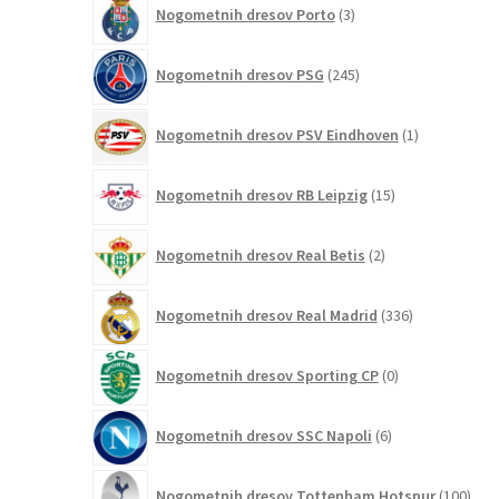
Nogometnih dresov Porto
3
izdelki
245
Nogometnih dresov PSG
245
izdelkov
1
Nogometnih dresov PSV Eindhoven
1
izdelek
15
Nogometnih dresov RB Leipzig
15
izdelkov
2
Nogometnih dresov Real Betis
2
izdelka
336
Nogometnih dresov Real Madrid
336
izdelkov
0
Nogometnih dresov Sporting CP
0
izdelkov
6
Nogometnih dresov SSC Napoli
6
izdelkov
100
Nogometnih dresov Tottenham Hotspur
100