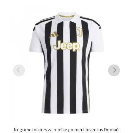
Nogometni dres za moške po meri Juventus Domači
Ot