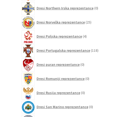
0
Dresi Northern Irska reprezentance
0
izdelkov
25
Dresi Norveška reprezentance
25
izdelkov
4
Dresi Poljska reprezentance
4
izdelki
118
Dresi Portugalska reprezentance
118
izdelkov
0
Dresi puran reprezentance
0
izdelkov
0
Dresi Romuniji reprezentance
0
izdelkov
0
Dresi Rusija reprezentance
0
izdelkov
0
Dresi San Marino reprezentance
0
izdelkov