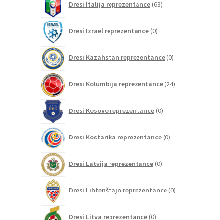
Dresi Italija reprezentance
63
izdelkov
0
Dresi Izrael reprezentance
0
izdelkov
0
Dresi Kazahstan reprezentance
0
izdelkov
24
Dresi Kolumbija reprezentance
24
izdelkov
0
Dresi Kosovo reprezentance
0
izdelkov
0
Dresi Kostarika reprezentance
0
izdelkov
0
Dresi Latvija reprezentance
0
izdelkov
0
Dresi Lihtenštajn reprezentance
0
izdelkov
0
Dresi Litva reprezentance
0