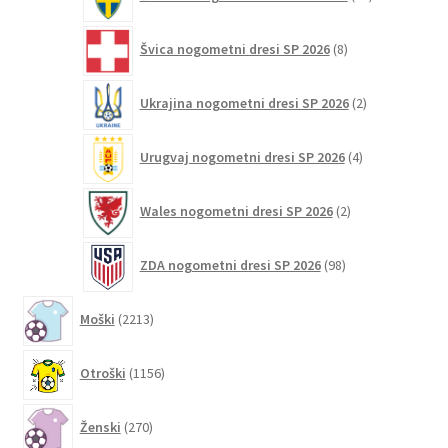
izdelkov
8
Švica nogometni dresi SP 2026
8
izdelkov
2
Ukrajina nogometni dresi SP 2026
2
izdelka
4
Urugvaj nogometni dresi SP 2026
4
izdelki
2
Wales nogometni dresi SP 2026
2
izdelka
98
ZDA nogometni dresi SP 2026
98
izdelkov
2213
Moški
2213
izdelkov
1156
Otroški
1156
izdelkov
270
Ženski
270
izdelkov