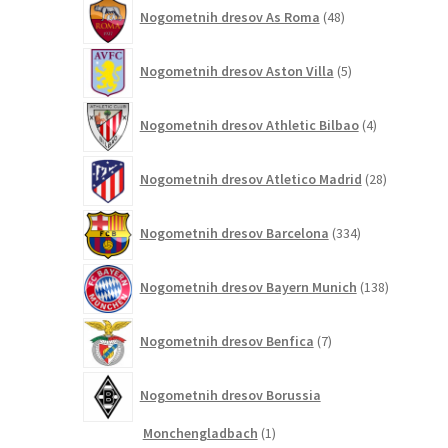
48
Nogometnih dresov As Roma
48
izdelkov
5
Nogometnih dresov Aston Villa
5
izdelkov
4
Nogometnih dresov Athletic Bilbao
4
izdelki
28
Nogometnih dresov Atletico Madrid
28
izdelkov
334
Nogometnih dresov Barcelona
334
izdelkov
138
Nogometnih dresov Bayern Munich
138
izdelkov
7
Nogometnih dresov Benfica
7
izdelkov
Nogometnih dresov Borussia
1
Monchengladbach
1