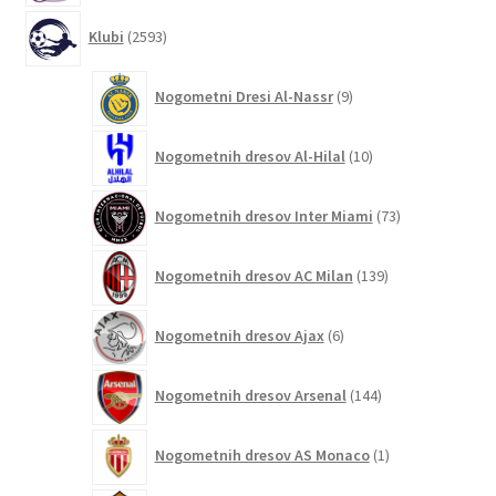
2593
Klubi
2593
izdelkov
9
Nogometni Dresi Al-Nassr
9
izdelkov
10
Nogometnih dresov Al-Hilal
10
izdelkov
73
Nogometnih dresov Inter Miami
73
izdelkov
139
Nogometnih dresov AC Milan
139
izdelkov
6
Nogometnih dresov Ajax
6
izdelkov
144
Nogometnih dresov Arsenal
144
izdelkov
1
Nogometnih dresov AS Monaco
1
izdelek