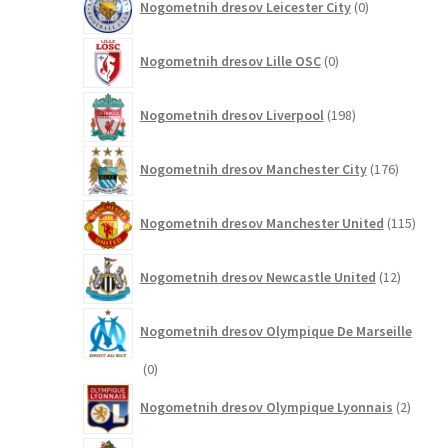
Nogometnih dresov Leicester City
0
izdelkov
0
Nogometnih dresov Lille OSC
0
izdelkov
198
Nogometnih dresov Liverpool
198
izdelkov
176
Nogometnih dresov Manchester City
176
izdelkov
115
Nogometnih dresov Manchester United
115
izdel
12
Nogometnih dresov Newcastle United
12
izdelkov
Nogometnih dresov Olympique De Marseille
0
0
izdelkov
2
Nogometnih dresov Olympique Lyonnais
2
izdelk
3