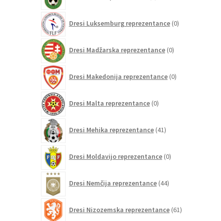
izdelkov
0
Dresi Luksemburg reprezentance
0
izdelkov
0
Dresi Madžarska reprezentance
0
izdelkov
0
Dresi Makedonija reprezentance
0
izdelkov
0
Dresi Malta reprezentance
0
izdelkov
41
Dresi Mehika reprezentance
41
izdelkov
0
Dresi Moldavijo reprezentance
0
izdelkov
44
Dresi Nemčija reprezentance
44
izdelkov
61
Dresi Nizozemska reprezentance
61
izdelkov