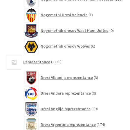
izde
1
Nogometni Dresi Valencia
1
izdelek
0
Nogometnih dresov West Ham United
0
izdelkov
6
Nogometnih dresov Wolves
6
izdelkov
1239
Reprezentance
1239
izdelkov
3
Dresi Albanija reprezentance
3
izdelki
0
Dresi Andora reprezentance
0
izdelkov
89
Dresi Anglija reprezentance
89
izdelkov
174
Dresi Argentina reprezentance
174
izdelkov