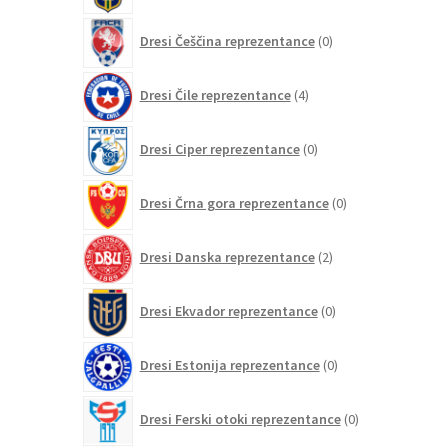
0
Dresi Češčina reprezentance
0
izdelkov
4
Dresi Čile reprezentance
4
izdelki
0
Dresi Ciper reprezentance
0
izdelkov
0
Dresi Črna gora reprezentance
0
izdelkov
2
Dresi Danska reprezentance
2
izdelka
0
Dresi Ekvador reprezentance
0
izdelkov
0
Dresi Estonija reprezentance
0
izdelkov
0
Dresi Ferski otoki reprezentance
0
izdelkov