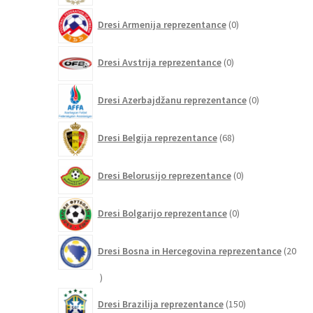
0
Dresi Armenija reprezentance
0
izdelkov
0
Dresi Avstrija reprezentance
0
izdelkov
0
Dresi Azerbajdžanu reprezentance
0
izdelkov
68
Dresi Belgija reprezentance
68
izdelkov
0
Dresi Belorusijo reprezentance
0
izdelkov
0
Dresi Bolgarijo reprezentance
0
izdelkov
Dresi Bosna in Hercegovina reprezentance
20
20
izdelkov
150
Dresi Brazilija reprezentance
150
izdelkov