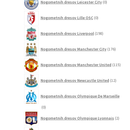
Nogometnih dresov Leicester City
0
izdelkov
0
Nogometnih dresov Lille OSC
0
izdelkov
198
Nogometnih dresov Liverpool
198
izdelkov
176
Nogometnih dresov Manchester City
176
izdelkov
115
Nogometnih dresov Manchester United
115
izdel
12
Nogometnih dresov Newcastle United
12
izdelkov
Nogometnih dresov Olympique De Marseille
0
0
izdelkov
2
Nogometnih dresov Olympique Lyonnais
2
izdelk
3