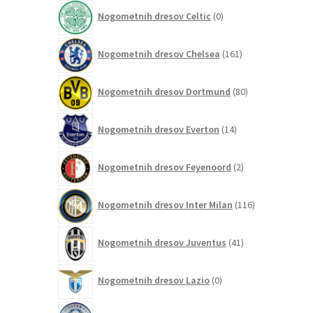
izdelek
0
Nogometnih dresov Celtic
0
izdelkov
161
Nogometnih dresov Chelsea
161
izdelkov
80
Nogometnih dresov Dortmund
80
izdelkov
14
Nogometnih dresov Everton
14
izdelkov
2
Nogometnih dresov Feyenoord
2
izdelka
116
Nogometnih dresov Inter Milan
116
izdelkov
41
Nogometnih dresov Juventus
41
izdelkov
0
Nogometnih dresov Lazio
0
izdelkov
0