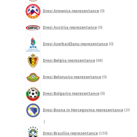
0
Dresi Armenija reprezentance
0
izdelkov
0
Dresi Avstrija reprezentance
0
izdelkov
0
Dresi Azerbajdžanu reprezentance
0
izdelkov
68
Dresi Belgija reprezentance
68
izdelkov
0
Dresi Belorusijo reprezentance
0
izdelkov
0
Dresi Bolgarijo reprezentance
0
izdelkov
Dresi Bosna in Hercegovina reprezentance
20
20
izdelkov
150
Dresi Brazilija reprezentance
150
izdelkov