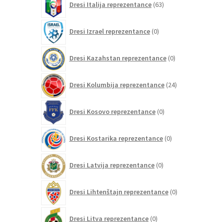
Dresi Italija reprezentance
63
izdelkov
0
Dresi Izrael reprezentance
0
izdelkov
0
Dresi Kazahstan reprezentance
0
izdelkov
24
Dresi Kolumbija reprezentance
24
izdelkov
0
Dresi Kosovo reprezentance
0
izdelkov
0
Dresi Kostarika reprezentance
0
izdelkov
0
Dresi Latvija reprezentance
0
izdelkov
0
Dresi Lihtenštajn reprezentance
0
izdelkov
0
Dresi Litva reprezentance
0