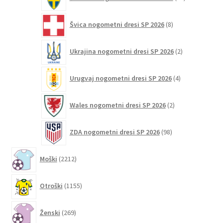
izdelkov
8
Švica nogometni dresi SP 2026
8
izdelkov
2
Ukrajina nogometni dresi SP 2026
2
izdelka
4
Urugvaj nogometni dresi SP 2026
4
izdelki
2
Wales nogometni dresi SP 2026
2
izdelka
98
ZDA nogometni dresi SP 2026
98
izdelkov
2212
Moški
2212
izdelkov
1155
Otroški
1155
izdelkov
269
Ženski
269
izdelkov