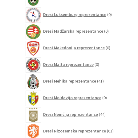
izdelkov
0
Dresi Luksemburg reprezentance
0
izdelkov
0
Dresi Madžarska reprezentance
0
izdelkov
0
Dresi Makedonija reprezentance
0
izdelkov
0
Dresi Malta reprezentance
0
izdelkov
41
Dresi Mehika reprezentance
41
izdelkov
0
Dresi Moldavijo reprezentance
0
izdelkov
44
Dresi Nemčija reprezentance
44
izdelkov
61
Dresi Nizozemska reprezentance
61
izdelkov