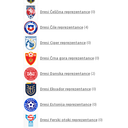
0
Dresi Češčina reprezentance
0
izdelkov
4
Dresi Čile reprezentance
4
izdelki
0
Dresi Ciper reprezentance
0
izdelkov
0
Dresi Črna gora reprezentance
0
izdelkov
2
Dresi Danska reprezentance
2
izdelka
0
Dresi Ekvador reprezentance
0
izdelkov
0
Dresi Estonija reprezentance
0
izdelkov
0
Dresi Ferski otoki reprezentance
0
izdelkov