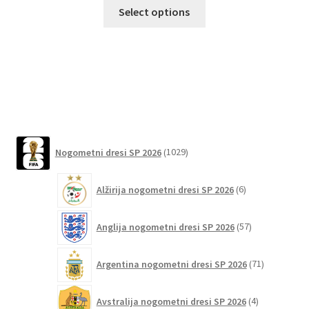
Ta
Select options
izdelek
ima
več
različic.
Možnosti
lahko
izberete
na
1029
Nogometni dresi SP 2026
1029
izdelkov
strani
izdelka
6
Alžirija nogometni dresi SP 2026
6
izdelkov
57
Anglija nogometni dresi SP 2026
57
izdelkov
71
Argentina nogometni dresi SP 2026
71
izdelkov
4
Avstralija nogometni dresi SP 2026
4
izdelki