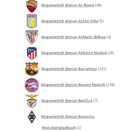
48
Nogometnih dresov As Roma
48
izdelkov
5
Nogometnih dresov Aston Villa
5
izdelkov
4
Nogometnih dresov Athletic Bilbao
4
izdelki
28
Nogometnih dresov Atletico Madrid
28
izdelkov
331
Nogometnih dresov Barcelona
331
izdelkov
138
Nogometnih dresov Bayern Munich
138
izdelkov
7
Nogometnih dresov Benfica
7
izdelkov
Nogometnih dresov Borussia
1
Monchengladbach
1