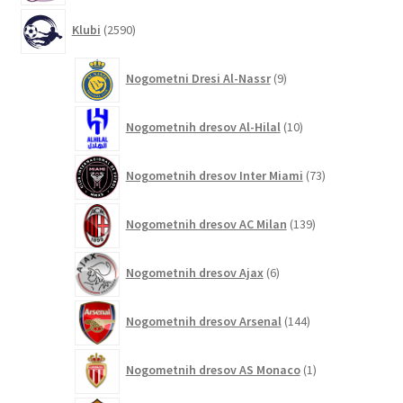
2590
Klubi
2590
izdelkov
9
Nogometni Dresi Al-Nassr
9
izdelkov
10
Nogometnih dresov Al-Hilal
10
izdelkov
73
Nogometnih dresov Inter Miami
73
izdelkov
139
Nogometnih dresov AC Milan
139
izdelkov
6
Nogometnih dresov Ajax
6
izdelkov
144
Nogometnih dresov Arsenal
144
izdelkov
1
Nogometnih dresov AS Monaco
1
izdelek