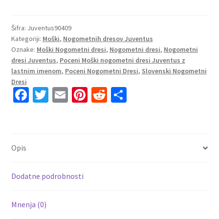
Nogometni
dresi
Juventus
Šifra:
Juventus90409
Kategoriji:
Moški
,
Nogometnih dresov Juventus
Domači
Oznake:
Moški Nogometni dresi
,
Nogometni dresi
,
Nogometni
Kratek
dresi Juventus
,
Poceni Moški nogometni dresi Juventus z
Rokav
lastnim imenom
,
Poceni Nogometni Dresi
,
Slovenski Nogometni
2023-
Dresi
24
Fa
T
E
Pi
R
S
Dusan
ce
wi
m
nt
e
h
Vlahovic
b
tt
ai
er
d
ar
9
o
er
l
es
di
e
količina
Opis
o
t
t
k
Dodatne podrobnosti
Mnenja (0)