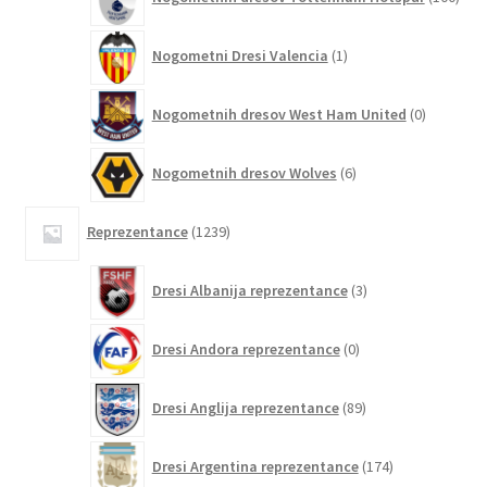
izde
1
Nogometni Dresi Valencia
1
izdelek
0
Nogometnih dresov West Ham United
0
izdelkov
6
Nogometnih dresov Wolves
6
izdelkov
1239
Reprezentance
1239
izdelkov
3
Dresi Albanija reprezentance
3
izdelki
0
Dresi Andora reprezentance
0
izdelkov
89
Dresi Anglija reprezentance
89
izdelkov
174
Dresi Argentina reprezentance
174
izdelkov