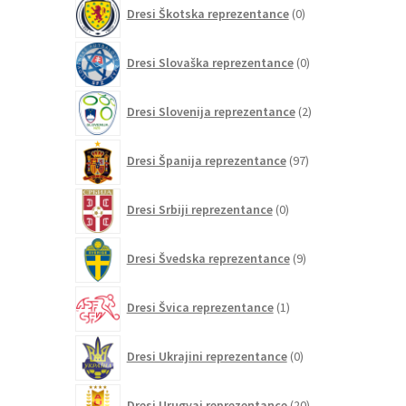
0
Dresi Škotska reprezentance
0
izdelkov
0
Dresi Slovaška reprezentance
0
izdelkov
2
Dresi Slovenija reprezentance
2
izdelka
97
Dresi Španija reprezentance
97
izdelkov
0
Dresi Srbiji reprezentance
0
izdelkov
9
Dresi Švedska reprezentance
9
izdelkov
1
Dresi Švica reprezentance
1
izdelek
0
Dresi Ukrajini reprezentance
0
izdelkov
20
Dresi Urugvaj reprezentance
20