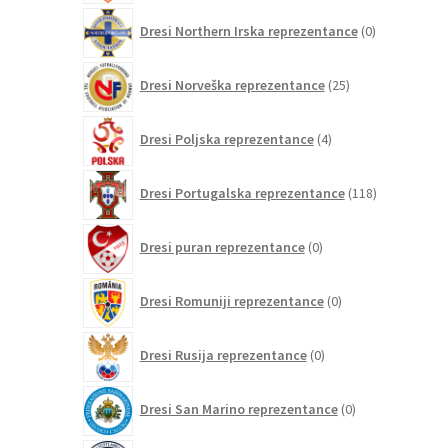
0
Dresi Northern Irska reprezentance
0
izdelkov
25
Dresi Norveška reprezentance
25
izdelkov
4
Dresi Poljska reprezentance
4
izdelki
118
Dresi Portugalska reprezentance
118
izdelkov
0
Dresi puran reprezentance
0
izdelkov
0
Dresi Romuniji reprezentance
0
izdelkov
0
Dresi Rusija reprezentance
0
izdelkov
0
Dresi San Marino reprezentance
0
izdelkov