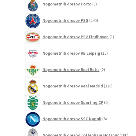
Nogometnih dresov Porto
3
izdelki
245
Nogometnih dresov PSG
245
izdelkov
1
Nogometnih dresov PSV Eindhoven
1
izdelek
15
Nogometnih dresov RB Leipzig
15
izdelkov
2
Nogometnih dresov Real Betis
2
izdelka
336
Nogometnih dresov Real Madrid
336
izdelkov
0
Nogometnih dresov Sporting CP
0
izdelkov
6
Nogometnih dresov SSC Napoli
6
izdelkov
100
Nogometnih dresov Tottenham Hotspur
100