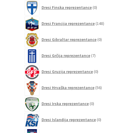
0
Dresi Finska reprezentance
0
izdelkov
148
Dresi Francija reprezentance
148
izdelkov
0
Dresi Gibraltar reprezentance
0
izdelkov
7
Dresi Grčija reprezentance
7
izdelkov
0
Dresi Gruzija reprezentance
0
izdelkov
56
Dresi Hrvaška reprezentance
56
izdelkov
0
Dresi Irska reprezentance
0
izdelkov
0
Dresi Islandija reprezentance
0
izdelkov
63