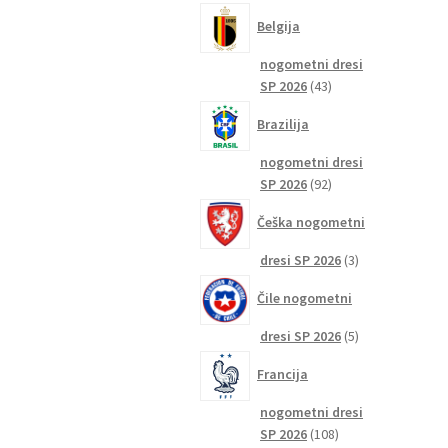
izdelkov
Belgija
nogometni dresi
43
SP 2026
43
izdelkov
Brazilija
nogometni dresi
92
SP 2026
92
izdelkov
Češka nogometni
3
dresi SP 2026
3
izdelki
Čile nogometni
5
dresi SP 2026
5
izdelkov
Francija
nogometni dresi
108
SP 2026
108