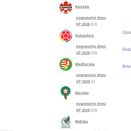
izdelkov
Kanada
nogometni dresi
12
SP 2026
12
izdelkov
Opi
Kolumbija
nogometni dresi
Dod
33
SP 2026
33
izdelkov
Madžarska
Mnen
nogometni dresi
1
SP 2026
1
izdelek
Maroko
nogometni dresi
23
SP 2026
23
izdelkov
Mehika