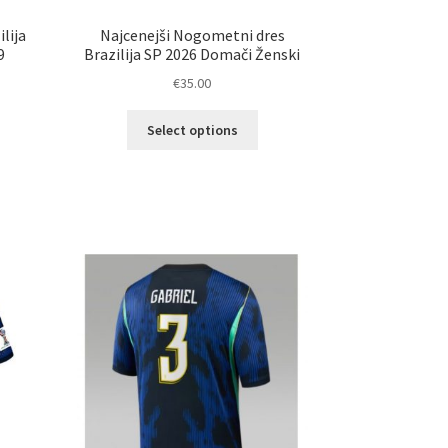
lija
Najcenejši Nogometni dres
9
Brazilija SP 2026 Domači Ženski
€
35.00
Ta
Select options
izdelek
elek
ima
a
več
č
različic.
ičic.
Možnosti
nosti
lahko
ko
izberete
erete
na
strani
ani
izdelka
elka