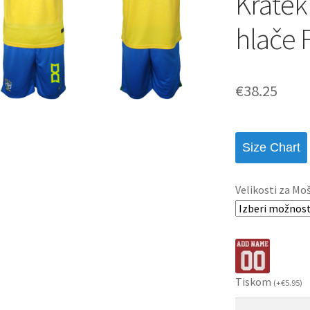
Kratek
hlače 
€
38.25
Size Chart
Velikosti za Mo
Tiskom
(
+
€
5.95
)