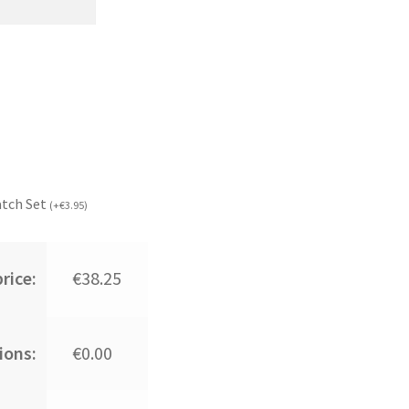
atch Set
(
+
€
3.95
)
rice:
€38.25
ions:
€0.00