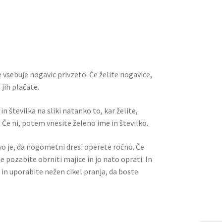
m
nt
e
h
ai
er
d
ar
l
es
di
e
t
t
 vsebuje nogavic privzeto. Če želite nogavice,
jih plačate.
n številka na sliki natanko to, kar želite,
 Če ni, potem vnesite želeno ime in številko.
ivo je, da nogometni dresi operete ročno. Če
ne pozabite obrniti majice in jo nato oprati. In
 in uporabite nežen cikel pranja, da boste