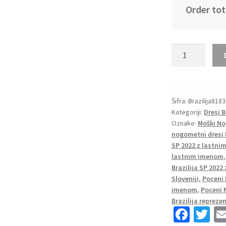
Order tot
Moški
Nogometni
dresi
Brazilija
Domači
Šifra:
Brazilija818
Kategoriji:
Dresi B
SP
Oznake:
Moški No
2022
nogometni dresi B
Kratek
SP 2022 z lastn
Rokav
lastnim imenom
+
Brazilija SP 2022
Kratke
Sloveniji
,
Poceni 
hlače
imenom
,
Poceni 
FRED
Brazilija reprez
Fa
T
8