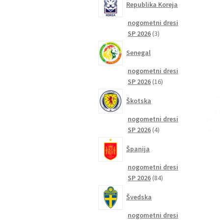
Republika Koreja
nogometni dresi
3
SP 2026
3
izdelki
Senegal
nogometni dresi
16
SP 2026
16
izdelkov
Škotska
nogometni dresi
4
SP 2026
4
izdelki
Španija
nogometni dresi
84
SP 2026
84
izdelkov
Švedska
nogometni dresi