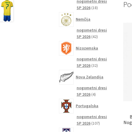
nogometni dresi
Po
18
SP 2026
18
izdelkov
Nemčija
nogometni dresi
42
SP 2026
42
izdelkov
Nizozemska
nogometni dresi
32
SP 2026
32
izdelkov
Nova Zelandija
nogometni dresi
4
SP 2026
4
izdelki
Portugalska
B
nogometni dresi
Nogo
107
SP 2026
107
izdelkov