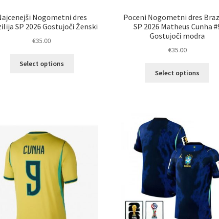
Najcenejši Nogometni dres
Poceni Nogometni dres Brazi
ilija SP 2026 Gostujoči Ženski
SP 2026 Matheus Cunha #
Gostujoči modra
€
35.00
€
35.00
Ta
Select options
Ta
izdelek
Select options
izd
ima
im
več
ve
različic.
razl
Možnosti
Mož
lahko
lah
izberete
izb
na
na
strani
str
izdelka
izd