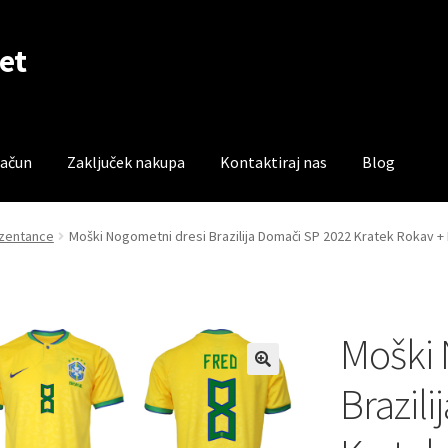
et
račun
Zaključek nakupa
Kontaktiraj nas
Blog
čun
Trgovina
Zaključek nakupa
rezentance
Moški Nogometni dresi Brazilija Domači SP 2022 Kratek Rokav + 
Moški 
Brazil