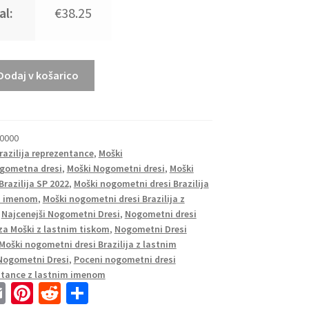
al:
€38.25
Dodaj v košarico
30000
razilija reprezentance
,
Moški
gometna dresi
,
Moški Nogometni dresi
,
Moški
razilija SP 2022
,
Moški nogometni dresi Brazilija
im imenom
,
Moški nogometni dresi Brazilija z
,
Najcenejši Nogometni Dresi
,
Nogometni dresi
 za Moški z lastnim tiskom
,
Nogometni Dresi
Moški nogometni dresi Brazilija z lastnim
Nogometni Dresi
,
Poceni nogometni dresi
entance z lastnim imenom
E
Pi
R
S