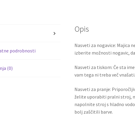
ce
wi
količina
b
tt
o
er
Opis
o
s
k
Nasveti za nogavice: Majica ne
atne podrobnosti
izberite možnosti nogavic, da 
Nasveti za tiskom: Če sta ime i
ja (0)
vam tega ni treba več vnašati.
Nasveti za pranje: Priporočlj
želite uporabiti pralni stroj, 
napolnite stroj s hladno vodo
bolj zaščitili barve.