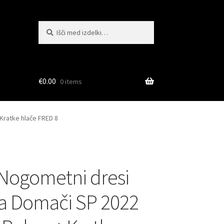
Išči:
Iskanje
€
0.00
0 items
Kratke hlače FRED 8
Nogometni dresi
ija Domači SP 2022