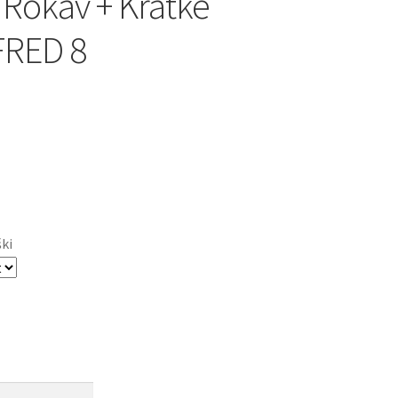
 Rokav + Kratke
FRED 8
ški