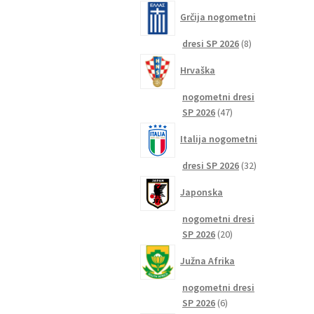
izdelkov
Grčija nogometni
8
dresi SP 2026
8
izdelkov
Hrvaška
nogometni dresi
47
SP 2026
47
izdelkov
Italija nogometni
32
dresi SP 2026
32
izdelkov
Japonska
nogometni dresi
20
SP 2026
20
izdelkov
Južna Afrika
nogometni dresi
6
SP 2026
6