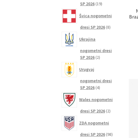
19
SP 2026
19
izdelkov
Švica nogometni
Braz
8
dresi SP 2026
8
izdelkov
Ukrajina
nogometni dresi
2
SP 2026
2
izdelka
Urugvaj
nogometni dresi
4
SP 2026
4
izdelki
Wales nogometni
2
dresi SP 2026
2
izdelka
ZDA nogometni
98
dresi SP 2026
98