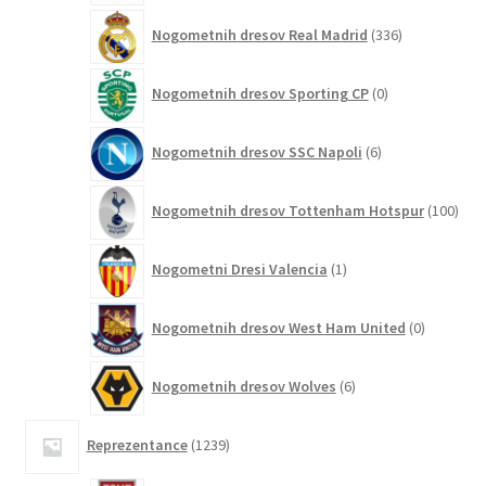
336
Nogometnih dresov Real Madrid
336
izdelkov
0
Nogometnih dresov Sporting CP
0
izdelkov
6
Nogometnih dresov SSC Napoli
6
izdelkov
100
Nogometnih dresov Tottenham Hotspur
100
izde
1
Nogometni Dresi Valencia
1
izdelek
0
Nogometnih dresov West Ham United
0
izdelkov
6
Nogometnih dresov Wolves
6
izdelkov
1239
Reprezentance
1239
izdelkov