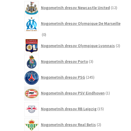
12
Nogometnih dresov Newcastle United
12
izdelkov
Nogometnih dresov Olympique De Marseille
0
0
izdelkov
2
Nogometnih dresov Olympique Lyonnais
2
izdelk
3
Nogometnih dresov Porto
3
izdelki
245
Nogometnih dresov PSG
245
izdelkov
1
Nogometnih dresov PSV Eindhoven
1
izdelek
15
Nogometnih dresov RB Leipzig
15
izdelkov
2
Nogometnih dresov Real Betis
2
izdelka