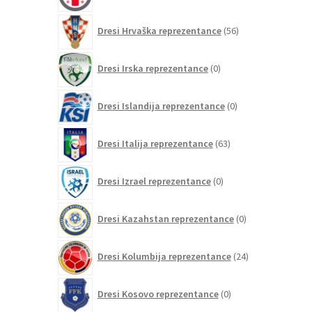
56
Dresi Hrvaška reprezentance
56
izdelkov
0
Dresi Irska reprezentance
0
izdelkov
0
Dresi Islandija reprezentance
0
izdelkov
63
Dresi Italija reprezentance
63
izdelkov
0
Dresi Izrael reprezentance
0
izdelkov
0
Dresi Kazahstan reprezentance
0
izdelkov
24
Dresi Kolumbija reprezentance
24
izdelkov
0
Dresi Kosovo reprezentance
0
izdelkov