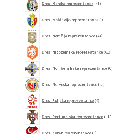
Dresi Mehika reprezentance
41
izdelkov
0
Dresi Moldavijo reprezentance
0
izdelkov
44
Dresi Nemčija reprezentance
44
izdelkov
61
Dresi Nizozemska reprezentance
61
izdelkov
0
Dresi Northern Irska reprezentance
0
izdelkov
25
Dresi Norveška reprezentance
25
izdelkov
4
Dresi Poljska reprezentance
4
izdelki
118
Dresi Portugalska reprezentance
118
izdelkov
0
Dresi puran reprezentance
0