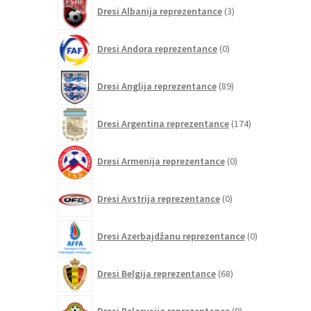
3
Dresi Albanija reprezentance
3
izdelki
0
Dresi Andora reprezentance
0
izdelkov
89
Dresi Anglija reprezentance
89
izdelkov
174
Dresi Argentina reprezentance
174
izdelkov
0
Dresi Armenija reprezentance
0
izdelkov
0
Dresi Avstrija reprezentance
0
izdelkov
0
Dresi Azerbajdžanu reprezentance
0
izdelkov
68
Dresi Belgija reprezentance
68
izdelkov
0