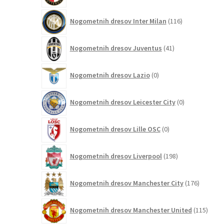
116
Nogometnih dresov Inter Milan
116
izdelkov
41
Nogometnih dresov Juventus
41
izdelkov
0
Nogometnih dresov Lazio
0
izdelkov
0
Nogometnih dresov Leicester City
0
izdelkov
0
Nogometnih dresov Lille OSC
0
izdelkov
198
Nogometnih dresov Liverpool
198
izdelkov
176
Nogometnih dresov Manchester City
176
izdelkov
115
Nogometnih dresov Manchester United
115
izdel