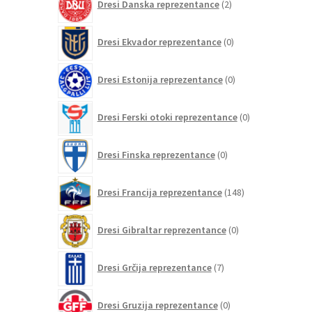
Dresi Danska reprezentance
2
izdelka
0
Dresi Ekvador reprezentance
0
izdelkov
0
Dresi Estonija reprezentance
0
izdelkov
0
Dresi Ferski otoki reprezentance
0
izdelkov
0
Dresi Finska reprezentance
0
izdelkov
148
Dresi Francija reprezentance
148
izdelkov
0
Dresi Gibraltar reprezentance
0
izdelkov
7
Dresi Grčija reprezentance
7
izdelkov
0
Dresi Gruzija reprezentance
0
izdelkov