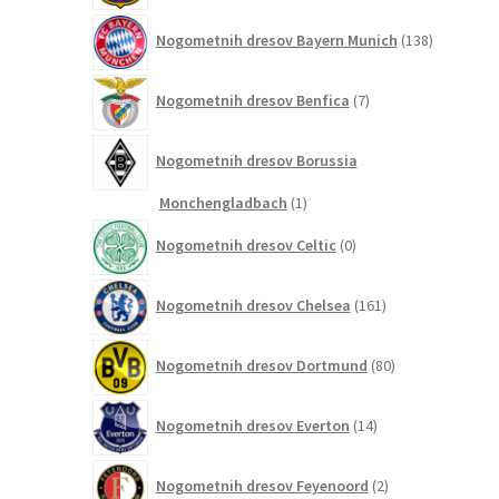
138
Nogometnih dresov Bayern Munich
138
izdelkov
7
Nogometnih dresov Benfica
7
izdelkov
Nogometnih dresov Borussia
1
Monchengladbach
1
izdelek
0
Nogometnih dresov Celtic
0
izdelkov
161
Nogometnih dresov Chelsea
161
izdelkov
80
Nogometnih dresov Dortmund
80
izdelkov
14
Nogometnih dresov Everton
14
izdelkov
2
Nogometnih dresov Feyenoord
2
izdelka