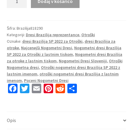
Dodaj v košarico
Otroški
Nogometna
dresi
Brazilija
Šifra:
Brazilija818290
Kategoriji:
Dresi Brazilija reprezentance
,
Otroški
Domači
Oznake:
dresi Brazilija SP 2022 za Otroški
,
dresi Brazilija za
SP
otroke
,
Najcenejši Nogometni Dresi
,
Nogometni dresi Brazilija
2022
SP 2022 za Otroški z lastnim tiskom
,
Nogometni dresi Brazilija
Kratek
za otroke z lastnim tiskom
,
Nogometni Dresi Sloveniji
,
Otroški
Rokav
Nogometna dresi
,
Otroški nogometni dresi Brazilija SP 2022 z
+
lastnim imenom
,
otroški nogometni dresi Brazilija z lastnim
Kratke
imenom
,
Poceni Nogometni Dresi
Fa
T
E
Pi
R
S
hlače
količina
ce
wi
m
nt
e
h
b
tt
ai
er
d
ar
o
er
l
es
di
e
Opis
o
t
t