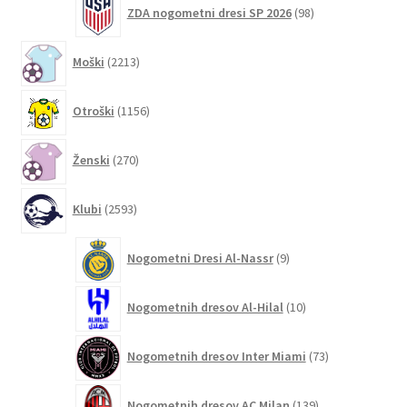
98
ZDA nogometni dresi SP 2026
98
izdelkov
2213
Moški
2213
izdelkov
1156
Otroški
1156
izdelkov
270
Ženski
270
izdelkov
2593
Klubi
2593
izdelkov
9
Nogometni Dresi Al-Nassr
9
izdelkov
10
Nogometnih dresov Al-Hilal
10
izdelkov
73
Nogometnih dresov Inter Miami
73
izdelkov
139
Nogometnih dresov AC Milan
139