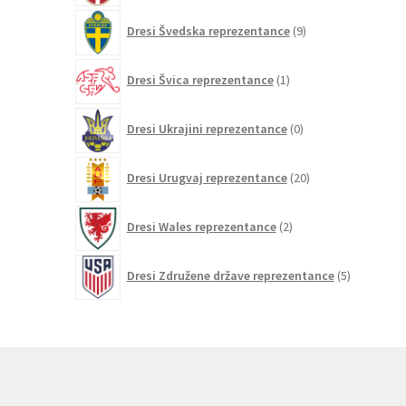
9
Dresi Švedska reprezentance
9
izdelkov
1
Dresi Švica reprezentance
1
izdelek
0
Dresi Ukrajini reprezentance
0
izdelkov
20
Dresi Urugvaj reprezentance
20
izdelkov
2
Dresi Wales reprezentance
2
izdelka
5
Dresi Združene države reprezentance
5
izdelkov