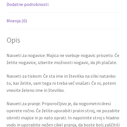
k
Dodatne podrobnosti
Mnenja (0)
Opis
Nasveti za nogavice: Majica ne vsebuje nogavic privzeto. Če
želite nogavice, izberite možnosti nogavic, da jih plačate.
Nasveti za tiskom: Če sta ime in številka na sliki natanko
to, kar želite, vam tega ni treba več vnašati. Če ni, potem
vnesite želeno ime in številko.
Nasveti za pranje: Priporočljivo je, da nogometni dresi
operete ročno. Če želite uporabiti pralni stroj, ne pozabite
obrniti majice in jo nato oprati. In napolnite stroj s hladno
vodo in uporabite nežen cikel pranja, da boste bolj zaščitili