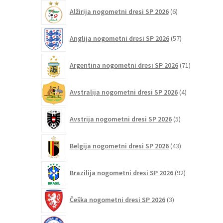
lahko
6
Alžirija nogometni dresi SP 2026
6
izberete
izdelkov
na
57
Anglija nogometni dresi SP 2026
57
strani
izdelkov
izdelka
71
Argentina nogometni dresi SP 2026
71
izdelkov
4
Avstralija nogometni dresi SP 2026
4
izdelki
5
Avstrija nogometni dresi SP 2026
5
izdelkov
43
Belgija nogometni dresi SP 2026
43
izdelkov
92
Brazilija nogometni dresi SP 2026
92
izdelkov
3
Češka nogometni dresi SP 2026
3
izdelki
5