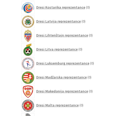
0
Dresi Kostarika reprezentance
0
izdelkov
0
Dresi Latvija reprezentance
0
izdelkov
0
Dresi Lihtenštajn reprezentance
0
izdelkov
0
Dresi Litva reprezentance
0
izdelkov
0
Dresi Luksemburg reprezentance
0
izdelkov
0
Dresi Madžarska reprezentance
0
izdelkov
0
Dresi Makedonija reprezentance
0
izdelkov
0
Dresi Malta reprezentance
0
izdelkov
41