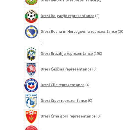
Dresi Belorusijo reprezentance
0
izdelkov
0
Dresi Bolgarijo reprezentance
0
izdelkov
Dresi Bosna in Hercegovina reprezentance
20
20
izdelkov
150
Dresi Brazilija reprezentance
150
izdelkov
0
Dresi Češčina reprezentance
0
izdelkov
4
Dresi Čile reprezentance
4
izdelki
0
Dresi Ciper reprezentance
0
izdelkov
0
Dresi Črna gora reprezentance
0
izdelkov
2