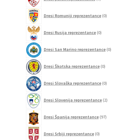
izdelkov
0
Dresi Romuniji reprezentance
0
izdelkov
0
Dresi Rusija reprezentance
0
izdelkov
0
Dresi San Marino reprezentance
0
izdelkov
0
Dresi Škotska reprezentance
0
izdelkov
0
Dresi Slovaška reprezentance
0
izdelkov
2
Dresi Slovenija reprezentance
2
izdelka
97
Dresi Španija reprezentance
97
izdelkov
0
Dresi Srbiji reprezentance
0
izdelkov