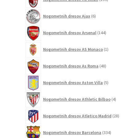
izdelkov
6
Nogometnih dresov Ajax
6
izdelkov
144
Nogometnih dresov Arsenal
144
izdelkov
1
Nogometnih dresov AS Monaco
1
izdelek
48
Nogometnih dresov As Roma
48
izdelkov
5
Nogometnih dresov Aston Villa
5
izdelkov
4
Nogometnih dresov Athletic Bilbao
4
izdelki
28
Nogometnih dresov Atletico Madrid
28
izdelkov
334
Nogometnih dresov Barcelona
334
izdelkov