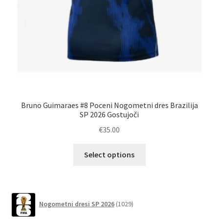
Bruno Guimaraes #8 Poceni Nogometni dres Brazilija
SP 2026 Gostujoči
€
35.00
Ta
Select options
izdelek
ima
več
različic.
1029
Nogometni dresi SP 2026
1029
izdelkov
Možnosti