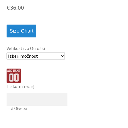
€
36.00
Size Chart
Velikosti za Otroški
Tiskom
(
+
€
5.95
)
Imei / Številka