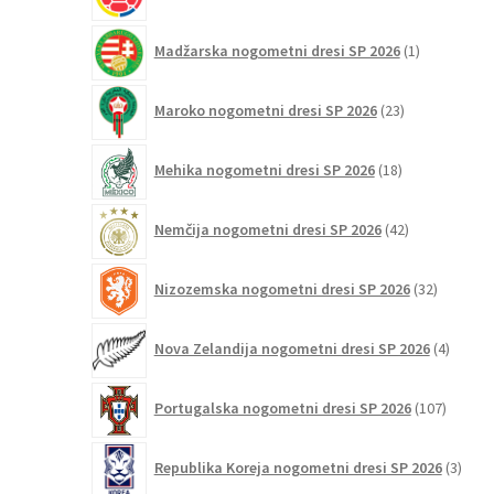
1
Madžarska nogometni dresi SP 2026
1
izdelek
23
Maroko nogometni dresi SP 2026
23
izdelkov
18
Mehika nogometni dresi SP 2026
18
izdelkov
42
Nemčija nogometni dresi SP 2026
42
izdelkov
32
Nizozemska nogometni dresi SP 2026
32
izdelkov
4
Nova Zelandija nogometni dresi SP 2026
4
izdelki
107
Portugalska nogometni dresi SP 2026
107
izdelko
3
Republika Koreja nogometni dresi SP 2026
3
izdelk