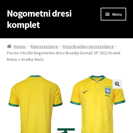
Nogometni dresi
Skip
Skip
Menu
to
to
komplet
navigation
content
Domov
Domov
Reprezentance
Dresi Brazilija reprezentance
Poceni Otroški Nogometna dresi Brazilija Domači SP 2022 Kratek
Blog
Rokav + Kratke hlače
Kontaktiraj nas
Košarica
Moj račun
Trgovina
Zaključek nakupa